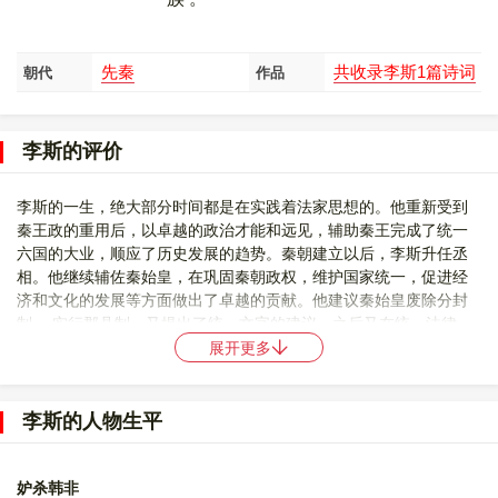
先秦
共收录李斯1篇诗词
朝代
作品
李斯的评价
李斯的一生，绝大部分时间都是在实践着法家思想的。他重新受到
秦王政的重用后，以卓越的政治才能和远见，辅助秦王完成了统一
六国的大业，顺应了历史发展的趋势。秦朝建立以后，李斯升任丞
相。他继续辅佐秦始皇，在巩固秦朝政权，维护国家统一，促进经
济和文化的发展等方面做出了卓越的贡献。他建议秦始皇废除分封
制， 实行郡县制。又提出了统一文字的建议，之后又在统一法律、
货币、度量衡和车轨等方面付出了巨大努力。这些措施，都是以法
展开更多
家的加强中央集权和君主专制为指导的。李斯在他生平的后期，虽
然将法家的思想推向了极端化，但是他仅仅是一个提出者，而不是
一个完全的执行者。并且，此时的李斯，已经彻底蜕变，他写《督
李斯的人物生平
责书》，很大的原因是为“阿二世意，欲求容”，此时的李斯，已经没
有了“以法治国”的志向。他已经不再代表法家了。因此，李斯后期的
思想是否应该归入法家的体系，是值得商榷的。因此，李斯归根到
妒杀韩非