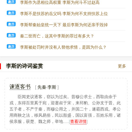
事后秦王又向姚贾问起韩非，姚贾当然不会讲韩非的好话。
趣历
李斯作为丞相位高权重 李斯为何斗不过赵高
在李斯和姚贾的串通下，韩非没有办法，只好吃了李斯送来
趣历
李斯不是扶苏的岳父吗 李斯为何不支持扶苏上位
的毒药，自杀而死。从此以后，李斯没有对手，更可以施展
自己的才能，为秦王统一六国出谋划策了。郡县制与焚书秦
趣历
李斯帮秦始皇统一天下 最后李斯为何还亲手毁掉
王政二十六年（前221年），秦王结束了长期分裂的割据局
面，统一了中国，建立了一个东到大海，南达岭南，西至甘
趣历
秦二世而亡，这其中李斯的罪过有多大？
青高原，北至今内蒙古、辽东的空前的大一统国家。秦王，
这时已称为秦始皇了。为了巩固这个统一的国家，李斯也是
趣历
李斯被处罚时并没有人替他求情，是因为什么？
做了一定贡献的。
（另有一说，李斯一直想将韩非留在秦国，等秦灭韩之
后再为秦国所用。但由于韩非之书《韩非子》对于帝王之
李斯的诗词鉴赏
更多
术、统治之术的分析过于透彻，导致秦王嬴政对其才华感到
恐惧，加上韩非的三条不利于秦国发展的建议、姚贾的陷
害，使秦王政将韩非下狱拷打。李斯实心欲救韩非，曾帮韩
先秦·李斯
谏逐客书
非呈韩非绝笔之作《初见秦》于秦王政，无奈秦王政铁心欲
除韩非。后秦王政以韩非书中《八经》之三中除“阴奸”之术施
臣闻吏议逐客，窃以为过矣。昔穆公求士，西取由余于
于韩非：令李斯去处理韩非一案（结合之前所言即让李斯杀
戎，东得百里奚于宛，迎蹇叔于宋，来邳豹、公孙支于晋。此
死韩非），嫁祸于李斯，从而不背骂名。李斯无奈，只得从
五子者，不产于秦，而穆公用之，并国二十，遂霸西戎。孝公
命而下毒于韩非饮食，使韩非暴毙而亡。）
用商鞅之法，移风易俗，民以殷盛，国以富强，百姓乐用，诸
这一说法出自曹升的《流血的仕途》一说，但争议颇
侯亲服，获楚、魏之师，举地.....
[
查看详情
]
大。
历史上对于《初见秦》一书的作者多有歧义，有范雎