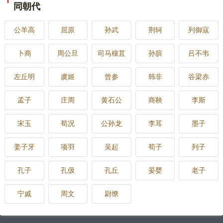
同朝代
代的变化，五帝三代的治国办法也不同。三代时期的做法，
也并不值得效法。那时候诸侯并列，互相争夺，天下统一，
情况完全不同，不必效法古代。以古非今，搅乱民心。对于
公羊高
屈原
孙武
荆轲
列御寇
造谣惑众，不利于统一天下的言行必须禁止，否则将会影响
政局的稳定，有损于皇帝的权威。最后，他又把这一切都归
卜商
周公旦
司马穰苴
孙膑
吕不韦
罪为读书的缘故，建议秦始皇下令焚书。
按照李斯制定的法令，那是相当残苛的。凡是秦记以外
左丘明
虞姬
曾参
韩非
谷梁赤
的史书，不是博士（指掌管古今文史典籍的官）所藏的诗、
书、百家语都要烧掉，只准留下医药、卜筮、种树之书。此
孟子
后，如果有敢再谈论诗书者“弃市”（指在闹市区执行死刑，并
庄周
黄石公
商鞅
李斯
将尸体暴露街头，称为弃市）；“以古非今者族，（指一人有
罪，父母兄弟妻子皆受刑，称为族）”；官吏如果知道而不检
宋玉
荀况
公孙龙
李耳
墨子
举者，与之同罪；令下后三十日仍不烧者，黥(意为用刀刺刻
额颊等处)再潦上墨为“城旦”（一种刑罚，输边筑长城四
姜子牙
项羽
吴起
荀子
列子
年）。有想学习法令的，要以吏为师。
这次焚书的原因，是由于讨论是否分封的问题而引起
孔子
孔伋
孔丘
晏婴
老子
的，无论是主张分封还是反对分封的大臣，都是为了秦始皇
长久统治打算，他们并无根本利益上的对立。李斯借题发
宁戚
周文
尉缭
挥，最后竟造成焚书的结局，也不是没有缘由的。
秦国自商鞅变法以来，一直是以法家理论作为治国的指
导思想。秦始皇统一天下之后，也是以法家治国的。在他当