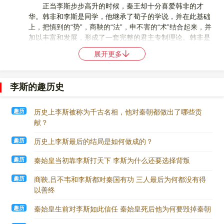
底还是一个法家的最完全的执行者。
正当李斯步步高升的时候，秦王却十分喜爱韩非的才
华。韩非和李斯是同学，他继承了荀子的学说，并在此基础
上，把慎到的“势”，商鞅的“法”，申不害的“术”结合起来，并
加以丰富和发展，形成了一套完整的君主专制理论。韩非是
战国末期的一位大思想家，学问比李斯大得多。韩非因说话
展开更多
口吃，不善辩说，但善于著述。韩非回到韩国以后，看到韩
国太弱，多次上书献策，但都未能被采纳。于是，韩非发愤
著书，先后写出《孤愤》、《五蠹》、《说难》等。他的书
李斯的趣历史
传到秦国，由于讲的都是“尊主安国”的理论，秦王非常赞赏韩
非的才华，并说：“我要是能见到此人，和他交往，死而无
恨。”不久，因秦国攻韩，韩王不得不起用韩非，并派他出使
趣历
历史上李斯被称为千古名相，他对秦朝都做出了哪些贡
秦国。秦王很喜欢韩非，但还没有决定是否留用。李斯知道
献？
韩非的本事比自己大，害怕秦王重用他，对自己的前途不
趣历
历史上李斯最后的结局是如何做成的？
利，就向秦王讲韩非的坏话。他说：“韩非是韩王的同族，大
王要消灭各国，韩非爱韩不爱秦，这是人之常情。如果大王
趣历
秦始皇当初靠李斯打天下 李斯为什么还要选择背叛
决定不用韩非，把他放走，对我们不利，不如把他杀掉。”秦
王轻信李斯的话，把韩非抓起来。根据秦国法令的规定，狱
趣历
商鞅,吕不韦和李斯都对秦国有功 三人最后为何都没有得
中的囚犯无权上书申辩。韩非到秦国以后，又得罪了姚贾。
以善终
姚贾为秦国立过功，深得秦王的重用，被任命为上卿。韩非
却向秦王说，姚贾出身不高贵，当过大盗，在赵国做官时被
趣历
秦始皇生前对李斯如此信任 秦始皇死后他为何要毁掉秦朝
赶跑了，认为用这样的人是很不应该的，使得秦王很扫兴。