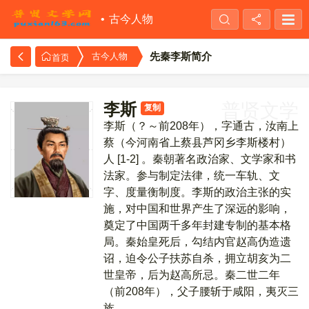
古今人物
先秦李斯简介
古今人物
首页
李斯
普贤文学
复制
李斯（？～前208年），字通古，汝南上
蔡（今河南省上蔡县芦冈乡李斯楼村）
人 [1-2] 。秦朝著名政治家、文学家和书
法家。参与制定法律，统一车轨、文
字、度量衡制度。李斯的政治主张的实
施，对中国和世界产生了深远的影响，
奠定了中国两千多年封建专制的基本格
局。秦始皇死后，勾结内官赵高伪造遗
诏，迫令公子扶苏自杀，拥立胡亥为二
世皇帝，后为赵高所忌。秦二世二年
（前208年），父子腰斩于咸阳，夷灭三
族 。