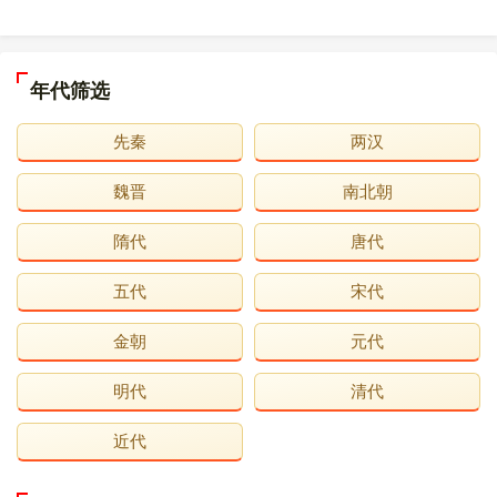
作，荀子作，吕不韦作，张仪作等多种说法。但基本可以肯
定的是并不是韩非本人亲笔。（理由有四：1.《初见秦》文中
十次称秦昭襄王为“大王”，但韩非在秦昭襄王时期并未到秦，
年代筛选
此其一也。2.文中曾提到“举赵而韩亡”，这种“亡韩”的观点与
韩非向来“存韩”的观点并不相符，此其二也。3.文中曾提到
“逾羊肠，降代、上党”“上党六十七县，不用一领甲，不苦一
先秦
两汉
士民，此皆秦有也”。公元前261年，韩割上党郡以向秦求
和。而韩非入秦应为公元前234年左右，作为《说难》一文的
魏晋
南北朝
作者，相信他不会劝说秦王占领已经属于秦国的土地。4.《初
见秦》一文与《战国策 张仪说秦王》相似度极高）。
隋代
唐代
焚书
五代
宋代
秦始皇三十四年（前213年），群臣聚集在咸阳宫称颂秦
始皇时，博士淳于越很不知趣，向秦始皇说：殷周之所以存
金朝
元代
在千年，是因为它把天下分封给子弟和功臣。天下如此之
大，宗室子弟没有封地，和百姓一样，万一发生了齐国陈
明代
清代
恒、晋国六卿之变，又有谁来相救呢？凡是不以古为师而天
下能长久的，没有听说过。淳于越是以儒家的立场来看待秦
朝的政治，同秦始皇的思想和行动是格格不入的，使得秦始
近代
皇大为不满，把淳于越交给丞相李斯处理。李斯不赞同淳于
越的看法，他向秦始皇阐述了自己的观点。他认为：由于时