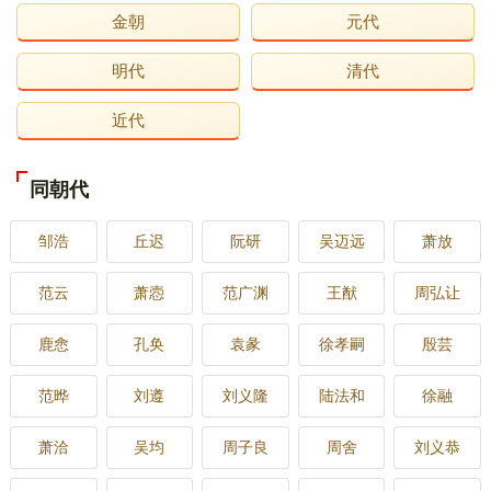
金朝
元代
明代
清代
近代
同朝代
邹浩
丘迟
阮研
吴迈远
萧放
范云
萧悫
范广渊
王猷
周弘让
鹿悆
孔奂
袁彖
徐孝嗣
殷芸
范晔
刘遵
刘义隆
陆法和
徐融
萧洽
吴均
周子良
周舍
刘义恭