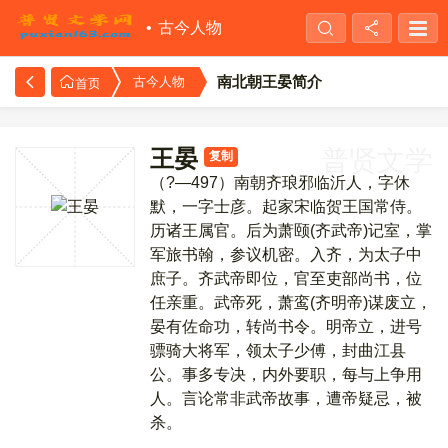
古今人物
南北朝王晏简介
古今人物
首页
王晏
普贤文学
复制
（?—497）南朝齐琅邪临沂人，字休
默，一字士彦。起家宋临贺王国常侍。
历诸王属官。后为萧颐(齐武帝)记室，掌
军旅书翰，参议机密。入齐，为太子中
庶子。齐武帝即位，官至吏部尚书，位
任亲重。武帝死，萧鸾(齐明帝)谋废立，
晏有佐命功，转尚书令。明帝立，进号
骠骑大将军，领太子少傅，封曲江县
公。事多专决，内外要职，每与上争用
人。言论常非武帝故事，遭帝疑忌，被
杀。