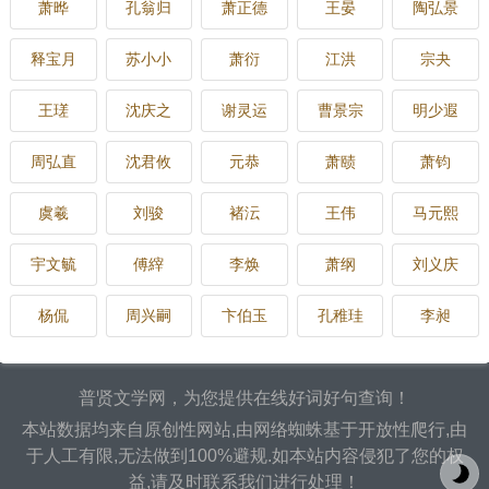
萧晔
孔翁归
萧正德
王晏
陶弘景
释宝月
苏小小
萧衍
江洪
宗夬
王瑳
沈庆之
谢灵运
曹景宗
明少遐
周弘直
沈君攸
元恭
萧赜
萧钧
虞羲
刘骏
褚沄
王伟
马元熙
宇文毓
傅縡
李焕
萧纲
刘义庆
杨侃
周兴嗣
卞伯玉
孔稚珪
李昶
普贤文学网，为您提供在线好词好句查询！
本站数据均来自原创性网站,由网络蜘蛛基于开放性爬行,由
于人工有限,无法做到100%避规.如本站内容侵犯了您的权
益,请及时联系我们进行处理！