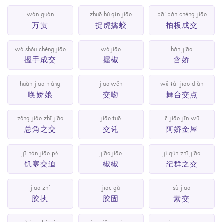
wàn guàn
zhuō hǔ qín jiāo
pāi bǎn chéng jiāo
万贯
捉虎擒蛟
拍板成交
wò shǒu chéng jiāo
wò jiāo
hán jiāo
握手成交
握椒
含娇
huàn jiāo niáng
jiāo wěn
wǔ tái jiāo diǎn
唤娇娘
交吻
舞台交点
zǒng jiǎo zhī jiāo
jiāo tuō
ā jiāo jīn wū
总角之交
交讬
阿娇金屋
jī hán jiāo pò
jiāo jiāo
jì qún zhī jiāo
饥寒交迫
椒椒
纪群之交
jiāo zhí
jiāo gù
sù jiāo
胶执
胶固
素交