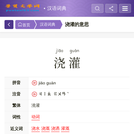
汉语词典
浇灌的意思
汉语词典
首页
jiāo
guàn
浇灌
拼音
jiāo guàn
注音
ㄐㄧㄠ ㄍㄨㄢˋ
繁体
澆灌
动词
词性
浇水
浇溉
浇洒
灌溉
近义词