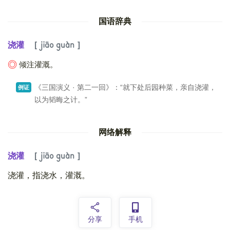
国语辞典
浇灌
jiāo guàn
倾注灌溉。
◎
《三国演义 · 第二一回》：“就下处后园种菜，亲自浇灌，
例证
以为韬晦之计。”
网络解释
浇灌
jiāo guàn
浇灌，指浇水，灌溉。
分享
手机