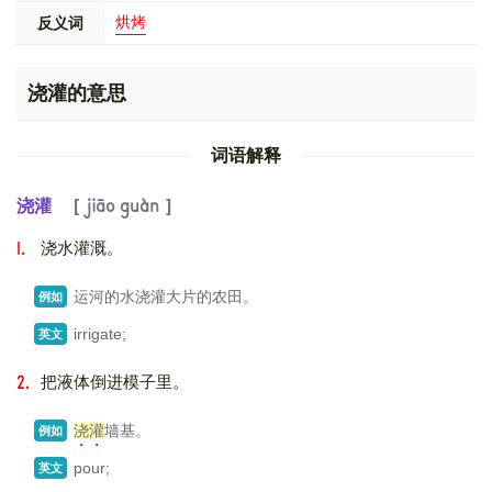
烘烤
反义词
浇灌的意思
词语解释
浇灌
jiāo guàn
浇水灌溉。
1.
运河的水浇灌大片的农田。
例如
irrigate;
英文
把液体倒进模子里。
2.
浇灌
墙基。
例如
pour;
英文