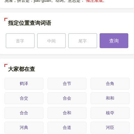
浇灌，拼音是：jiāo guàn。动词。意思是：
倾注灌溉。
指定位置查询词语
查询
大家都在查
鹤泽
合节
合角
合交
合会
和和
合合
合和
核夺
河典
合道
河臣