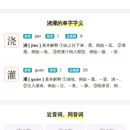
浇灌的单字字义
浇
jiāo
氵
9
拼音
部首
总笔画
浇 [ jiāo ]
基本解释:①由上往下淋，洒。例如～花。 ②灌
溉。例如～地。 ③把液汁倒入模型。例如～版。～筑。
～铸。 ④刻薄。例如～薄。～漓。 详细解释:动词 1.形
声。从水，尧声。本义：沃灌，灌溉。... [
更多解释
]
灌
guàn
氵
20
拼音
部首
总笔画
灌 [ guàn ]
基本解释:①浇地。例如～溉。～渠。浇～。
②注入液体。例如～注。～浆。～肠。 ③指录音。例如
～唱片。 ④炼铸。 ⑤丛生，亦指丛生的树木。例如～
木。～丛。 ⑥古代祭祀的一种仪式，斟酒浇地降神。 ...
[
更多解释
]
近音词、同音词