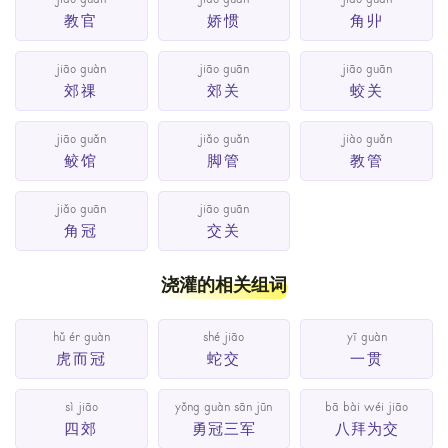
jiào guān
jiāo guàn
jiǎo guàn
教官
娇惯
角丱
jiāo guàn
jiāo guān
jiāo guān
郊祼
郊关
蛟关
jiāo guǎn
jiǎo guǎn
jiào guǎn
鲛馆
脚管
教管
jiǎo guān
jiāo guān
角冠
交关
浇灌的相关组词
hǔ ér guàn
shé jiāo
yī guàn
虎而冠
蛇交
一贯
sì jiāo
yǒng guàn sān jūn
bā bài wéi jiāo
四郊
勇冠三军
八拜为交