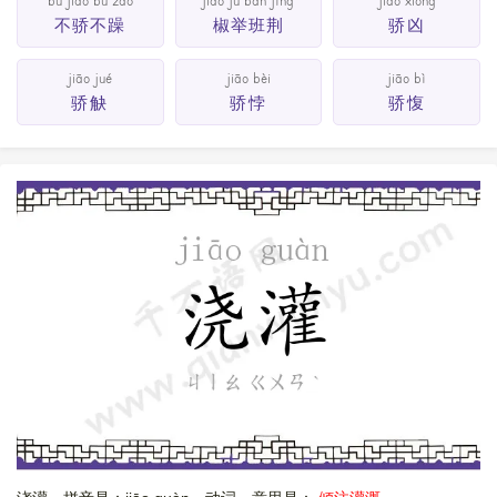
bù jiāo bù zào
jiāo jǔ bān jīng
jiāo xiōng
不骄不躁
椒举班荆
骄凶
jiāo jué
jiāo bèi
jiāo bì
骄觖
骄悖
骄愎