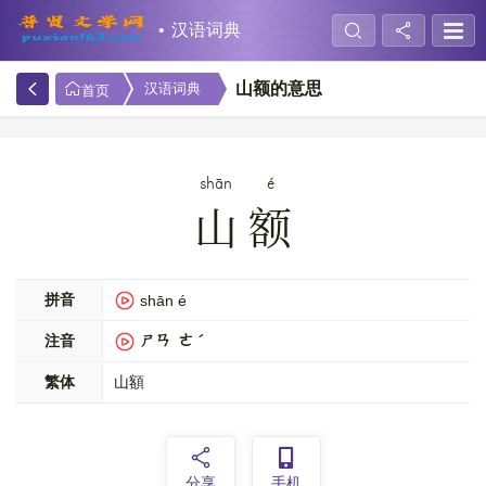
汉语词典
山额的意思
汉语词典
首页
shān
é
山额
拼音
shān é
注音
ㄕㄢ ㄜˊ
繁体
山額
分享
手机