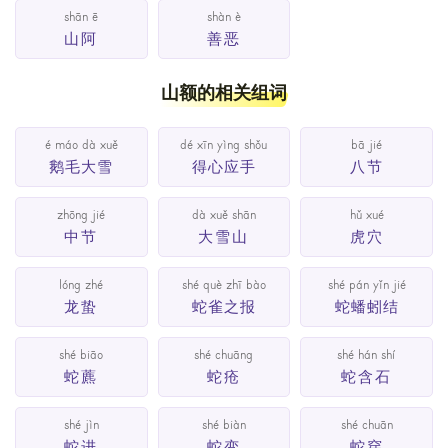
shān ē
shàn è
山阿
善恶
山额的相关组词
é máo dà xuě
dé xīn yìng shǒu
bā jié
鹅毛大雪
得心应手
八节
zhōng jié
dà xuě shān
hǔ xué
中节
大雪山
虎穴
lóng zhé
shé què zhī bào
shé pán yǐn jié
龙蛰
蛇雀之报
蛇蟠蚓结
shé biāo
shé chuāng
shé hán shí
蛇藨
蛇疮
蛇含石
shé jìn
shé biàn
shé chuān
蛇进
蛇变
蛇穿