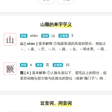
山额的单字字义
山
shān
山
3
拼音
部首
总笔画
山 [ shān ]
基本解释:①地面形成的高耸的部分。例如土
～。～崖。～峦。～川。～路。～头。～明水秀。～雨欲
来风满楼（喻冲突或战争爆发之前的紧张气氛）。 ②形
状像山的。例如～墙（人字形房屋两侧的墙壁。亦称“房
额
é
页
15
山... [
拼音
更多解释
部首
]
总笔画
额 [ é ]
基本解释:①人脸头发以下、眉毛以上的部分，或
某些动物头部大致与此相当的部位（俗称“脑门子”）例如
～头。～角（ jiǎo ）。 ②牌匾。例如门～。匾～。 ③规
定数量。例如～数。～外。定～。余～。... [
更多解释
]
近音词、同音词