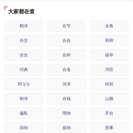
大家都在查
鹤泽
合节
合角
合交
合会
和和
合合
合和
核夺
河典
合道
河臣
阿ＱＱ
河泽
何则
和泽
合钱
山额
偏私
理纳
开合
加纳
嘉纳
恶事