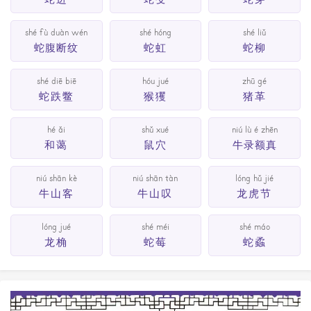
shé fù duàn wén
shé hóng
shé liǔ
蛇腹断纹
蛇虹
蛇柳
shé diē biē
hóu jué
zhū gé
蛇跌鳖
猴玃
猪革
hé ǎi
shǔ xué
niú lù é zhēn
和蔼
鼠穴
牛录额真
niú shān kè
niú shān tàn
lóng hǔ jié
牛山客
牛山叹
龙虎节
lóng jué
shé méi
shé máo
龙桷
蛇莓
蛇蟊