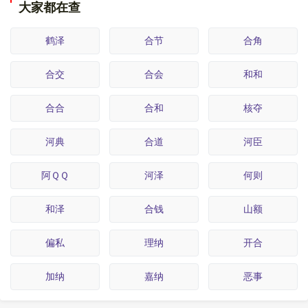
大家都在查
鹤泽
合节
合角
合交
合会
和和
合合
合和
核夺
河典
合道
河臣
阿ＱＱ
河泽
何则
和泽
合钱
山额
偏私
理纳
开合
加纳
嘉纳
恶事