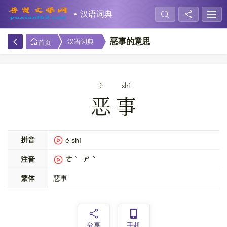
汉语词典
恶事的意思
汉语词典
首页
è
shì
恶事
拼音
è shì
注音
ㄜˋ ㄕˋ
繁体
惡事
分享
手机