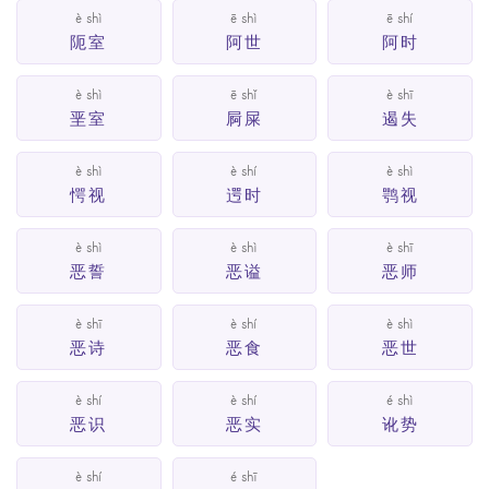
è shì
ē shì
ē shí
阨室
阿世
阿时
è shì
ē shǐ
è shī
垩室
屙屎
遏失
è shì
è shí
è shì
愕视
遌时
鹗视
è shì
è shì
è shī
恶誓
恶谥
恶师
è shī
è shí
è shì
恶诗
恶食
恶世
è shí
è shí
é shì
恶识
恶实
讹势
è shí
é shī