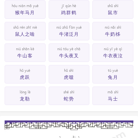
hóu nián mǎ yuè
jī qún hè
shǔ shì
猴年马月
鸡群鹤
鼠市
shǔ rén zhī niè
niú zhǔ fàn yuè
niú nǎi shì
鼠人之啮
牛渚泛月
牛奶柹
niú shān kè
niú tóu yè chā
niú yī yè qì
牛山客
牛头夜叉
牛衣夜泣
hǔ yuè
hǔ shì
tù yuè
虎跃
虎噬
兔月
lóng lè
shé shì
mǎ shì
龙勒
蛇势
马士