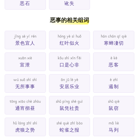
恶石
讹失
恶事的相关组词
jǐng sè yí rén
hóng yè sì huǒ
hán chán qī qiè
景色宜人
红叶似火
寒蝉凄切
xuān xiè
kǒu shì xīn fēi
è kè
宣泄
口是心非
恶客
wú suǒ shì shì
ān jū lè yè
è zhì
无所事事
安居乐业
遏制
tōng xiāo chè zhòu
shǔ píng shè guì
shǔ qiè
通宵彻昼
鼠凭社贵
鼠窃
hǔ láng zhī shì
shé què zhī bào
mǎ liè
虎狼之势
蛇雀之报
马列