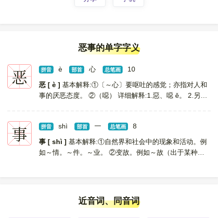
恶事的单字字义
恶
è
心
10
拼音
部首
总笔画
恶 [ è ]
基本解释:①〔～心〕要呕吐的感觉；亦指对人和
事的厌恶态度。 ②（噁） 详细解释:1.惡、噁 ě。 2.另见
è；wū；wù。 [
更多解释
]
事
shì
一
8
拼音
部首
总笔画
事 [ shì ]
基本解释:①自然界和社会中的现象和活动。例
如～情。～件。～业。 ②变故。例如～故（出于某种原
因而发生的不幸事情，如工作中的死伤等）。～端。 ③
职业。例如谋～（指找职业）。 ④关系和责任。例如你...
[
更多解释
]
近音词、同音词