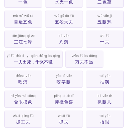
一色
水天一色
三色堇
mù mí wǔ sè
wǔ gǔ dà fū
wǔ yǎn jī
目迷五色
五羖大夫
五眼鸡
sān jiāng qī zé
bā yǎn
shí fū
三江七泽
八演
十夫
yī fū chū sǐ ， qiān shèng bù qīng
wàn fū bù dāng
一夫出死，千乘不轻
万夫不当
chàng yǎn
yǎo zì yǎn
tuī yǎn
唱演
咬字眼
推演
hé yǎn mō xiàng
pěng xí sè xǐ
bā yǎn ér
合眼摸象
捧檄色喜
扒眼儿
zhuā gōng fū
zhuā fū
tái yǎn
抓工夫
抓夫
抬眼