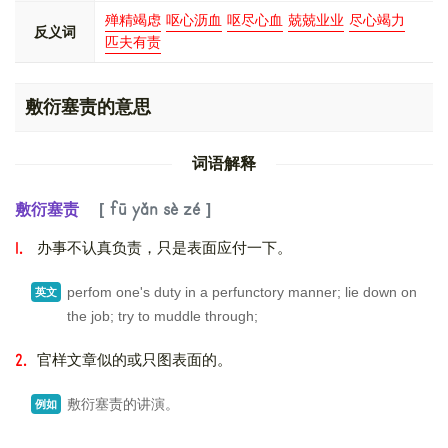
殚精竭虑
呕心沥血
呕尽心血
兢兢业业
尽心竭力
反义词
匹夫有责
敷衍塞责的意思
词语解释
敷衍塞责
fū yǎn sè zé
办事不认真负责，只是表面应付一下。
1.
perfom one's duty in a perfunctory manner; lie down on
英文
the job; try to muddle through;
官样文章似的或只图表面的。
2.
敷衍塞责的讲演。
例如