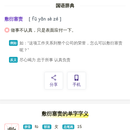
国语辞典
敷衍塞责
fū yǎn sè zé
做事不认真，只是表面应付一下。
◎
如：“这项工作关系到整个公司的荣誉，怎么可以敷衍塞责
例如
呢？”
尽心竭力 忠于所事 认真负责
反义
分享
手机
敷衍塞责的单字字义
fū
攵
15
拼音
部首
总笔画