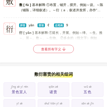
敷
敷 [ fū ]
基本解释:①布置，铺开，摆开。例如～设。～陈
（铺陈，详细叙述）。～衍（ａ．叙述并发挥，亦作“敷
演”；ｂ．做事不够负责或待人不恳切，只做表面上的应
付；ｃ．勉强维持）。 ②涂上，搽上。例如～药。～...
衍
yǎn
彳
9
[
更多解释
拼音
]
部首
总笔画
衍 [ yǎn ]
基本解释:①延长，开展。例如～绎。～生。推
～。展～。敷～。～生物。 ②多余的（指文字）例如～
文（书籍中因缮写、刻板、排版错误而多出来的字句）。
③低而平坦之地。例如～沃（土地平坦肥美。亦作“沃...
查看所有字义
[
更多解释
]
敷衍塞责的相关组词
jǐng sè yí rén
qiǎn zé
wǔ sè
景色宜人
谴责
五色
yī sè
shuǐ tiān yī sè
sān sè jǐn