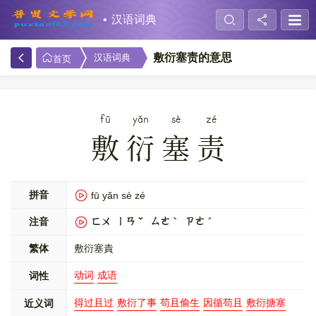
汉语词典
敷衍塞责的意思
汉语词典
首页
fū
yǎn
sè
zé
敷衍塞责
拼音
fū yǎn sè zé
注音
ㄈㄨ ㄧㄢˇ ㄙㄜˋ ㄗㄜˊ
繁体
敷衍塞責
动词
成语
词性
得过且过
敷衍了事
苟且偷生
因循苟且
敷衍搪塞
近义词