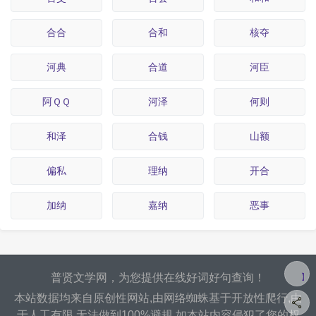
合合
合和
核夺
河典
合道
河臣
阿ＱＱ
河泽
何则
和泽
合钱
山额
偏私
理纳
开合
加纳
嘉纳
恶事
普贤文学网，为您提供在线好词好句查询！
本站数据均来自原创性网站,由网络蜘蛛基于开放性爬行,由
于人工有限,无法做到100%避规.如本站内容侵犯了您的权