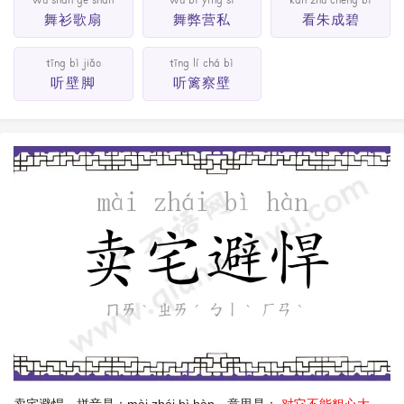
wǔ shān gē shàn
wǔ bì yíng sī
kàn zhū chéng bì
舞衫歌扇
舞弊营私
看朱成碧
tīng bì jiǎo
tīng lí chá bì
听壁脚
听篱察壁