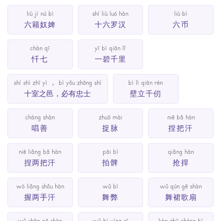
liù jí nú bì
shí liù luó hàn
liù bì
六籍奴婢
十六罗汉
六币
chàn qī
yī bì qiān lǐ
忏七
一碧千里
shí shì zhī yì ， bì yǒu zhōng shì
bì lì qiān rèn
十室之邑，必有忠士
壁立千仞
chàng shàn
zhuō mài
niē bǎ hàn
唱善
捉脉
捏把汗
niē liǎng bǎ hàn
pāi bì
qiǎng hàn
捏两把汗
拍髀
抢捍
wò liǎng shǒu hàn
wǔ bì
wǔ qún gē shàn
握两手汗
舞弊
舞裙歌扇