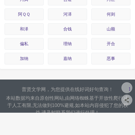
阿ＱＱ
河泽
何则
和泽
合钱
山额
偏私
理纳
开合
加纳
嘉纳
恶事
普贤文学网，为您提供在线好词好句查询！
本站数据均来自原创性网站,由网络蜘蛛基于开放性爬行,由
于人工有限,无法做到100%避规.如本站内容侵犯了您的权
益,请及时联系我们进行处理！
普贤文学
2023 ©
2830130449###qq.com(###
赣ICP备
www.puxian163.com
转为@)
20003639号