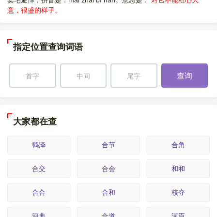
卖宅避悍，拼音是：mài zhái bì hàn。意思是：
对它不能粗心大
意，很盛的样子。
指定位置查询词语
查询
大家都在查
鹤泽
合节
合角
合交
合会
和和
合合
合和
核夺
河典
合道
河臣