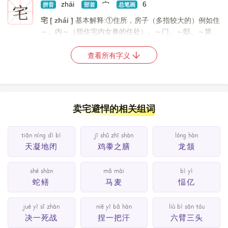
宅
zhái
宀
6
[
更多解释
拼音
]
部首
总笔画
宅 [ zhái ]
基本解释:①住所，房子（多指较大的）例如住
～。内～（指住宅内女眷的住处）。～门。～邸。～第。
②葬地，墓穴。例如～兆（坟墓的四界）。 ③居住。例
如～心仁厚（居心仁义厚道）。 详细解释:... [
更多解释
]
查看所有字义
卖宅避悍的相关组词
tiān níng dì bì
jī shǔ zhī shàn
lóng hàn
天凝地闭
鸡黍之膳
龙颔
shé shàn
mǎ mài
bì yì
蛇鳝
马麦
愊亿
jué yī sǐ zhàn
niē yī bǎ hàn
liù bì sān tóu
决一死战
捏一把汗
六臂三头