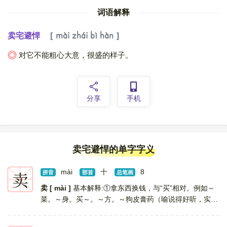
词语解释
卖宅避悍
mài zhái bì hàn
对它不能粗心大意，很盛的样子。
◎
分享
手机
卖宅避悍的单字字义
卖
mài
十
8
拼音
部首
总笔画
卖 [ mài ]
基本解释:①拿东西换钱，与“买”相对。例如～
菜。～身。买～。～方。～狗皮膏药（喻说得好听，实际
上是骗人）。 ②叛卖，出卖国家、民族或别人的利益。
例如～友，～国求荣。～身投靠。 ③尽量使出力气。...