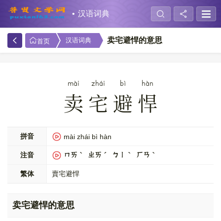
汉语词典
卖宅避悍的意思
汉语词典
首页
mài
zhái
bì
hàn
卖宅避悍
拼音
mài zhái bì hàn
注音
ㄇㄞˋ ㄓㄞˊ ㄅㄧˋ ㄏㄢˋ
繁体
賣宅避悍
卖宅避悍的意思