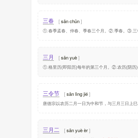
sān chūn
三春
①.春季孟春、仲春、季春三个月。②.季春。③.
sān yuè
三月
①.格里历(即阳历)每年的第三个月。②.农历(阴
sān lìng jié
三令节
唐德宗以农历二月一日为中和节，与三月三日上
sān yuè èr
三月二