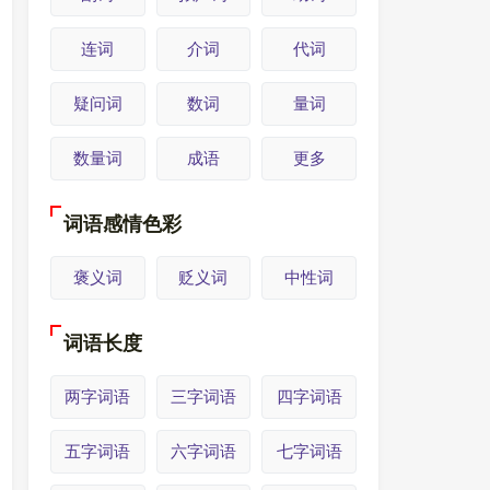
连词
介词
代词
疑问词
数词
量词
数量词
成语
更多
词语感情色彩
褒义词
贬义词
中性词
词语长度
两字词语
三字词语
四字词语
五字词语
六字词语
七字词语