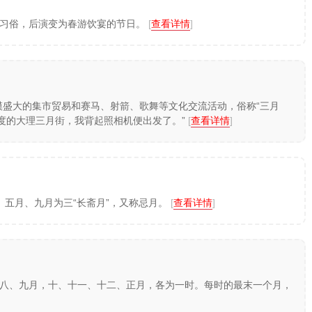
的习俗，后演变为春游饮宴的节日。
[
查看详情
]
模盛大的集市贸易和赛马、射箭、歌舞等文化交流活动，俗称“三月
一度的大理三月街，我背起照相机便出发了。”
[
查看详情
]
、五月、九月为三“长斋月”，又称忌月。
[
查看详情
]
八、九月，十、十一、十二、正月，各为一时。每时的最末一个月，