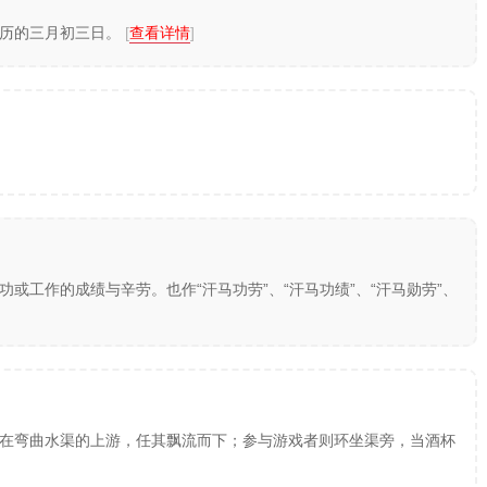
农历的三月初三日。
[
查看详情
]
或工作的成绩与辛劳。也作“汗马功劳”、“汗马功绩”、“汗马勋劳”、
在弯曲水渠的上游，任其飘流而下；参与游戏者则环坐渠旁，当酒杯