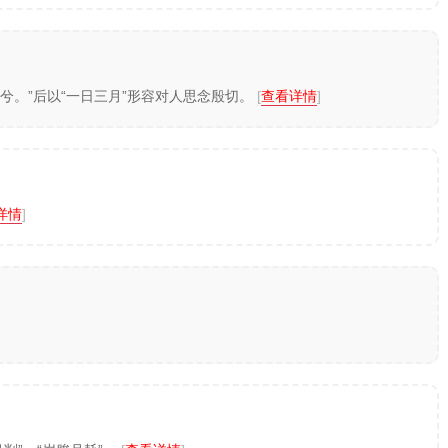
兮。”后以“一日三月”形容对人思念殷切。
[
查看详情
]
详情
]