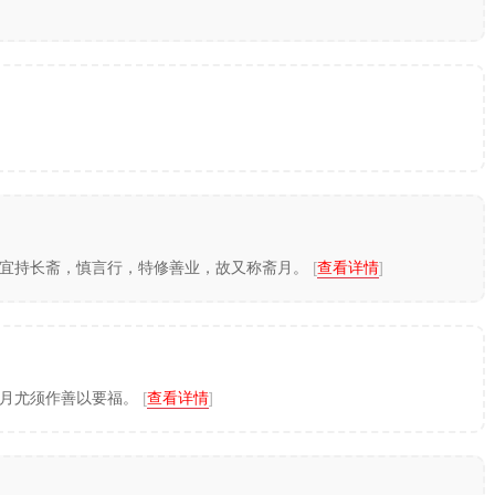
人宜持长斋，慎言行，特修善业，故又称斋月。
[
查看详情
]
三月尤须作善以要福。
[
查看详情
]