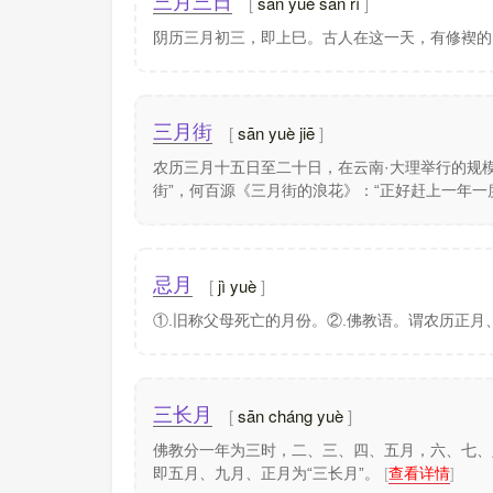
sān yuè sān rì
三月三日
阴历三月初三，即上巳。古人在这一天，有修褉
sān yuè jiē
三月街
农历三月十五日至二十日，在云南·大理举行的规
街”，何百源《三月街的浪花》：“正好赶上一年
jì yuè
忌月
①.旧称父母死亡的月份。②.佛教语。谓农历正月
sān cháng yuè
三长月
佛教分一年为三时，二、三、四、五月，六、七、
即五月、九月、正月为“三长月”。
[
查看详情
]