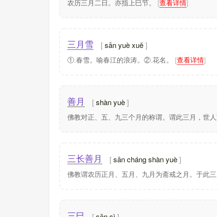
农历三月二日。亦指上巳节。
[
查看详情
]
sān yuè xuě
三月雪
①.春雪。喻春江的浪涛。②.花名。
[
查看详情
]
shàn yuè
善月
佛教对正、五、九三个月的称谓。谓此三月，世
sān cháng shàn yuè
三长善月
佛教谓农历正月、五月、九月为斋戒之月。于此
sān sì
三巳