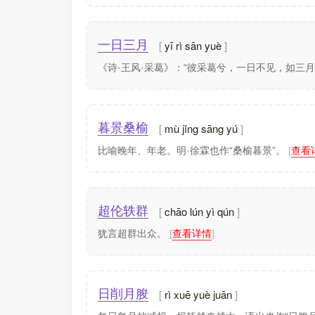
yī rì sān yuè
一日三月
《诗·王风·采葛》：“彼采葛兮，一日不见，如三月
mù jǐng sāng yú
暮景桑榆
比喻晚年、年老。明·徐霖也作“桑榆暮景”。
[
查看
chāo lún yì qún
超伦轶群
犹言超群出众。
[
查看详情
]
rì xuē yuè juān
日削月朘