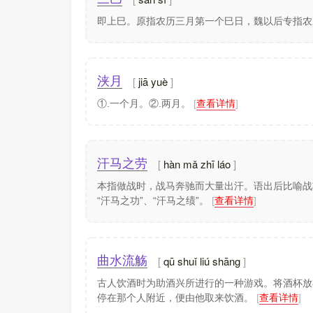
即上巳。原指农历三月第一个巳日，魏以后专指
jiā yuè
浃月
①.一个月。②.两月。
[
查看详情
]
hàn mǎ zhī láo
汗马之劳
本指做战时，战马奔驰而大量出汗。语出后比喻战功
“汗马之功”、“汗马之绩”。
[
查看详情
]
qū shuǐ liú shāng
曲水流觞
古人饮酒时为助酒兴所进行的一种游戏。将酒杯放
停在那个人附近，便由他取来饮酒。
[
查看详情
]