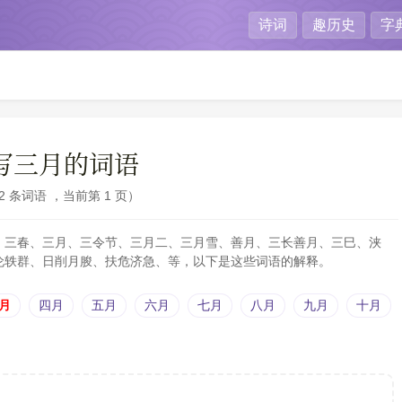
诗词
趣历史
字
写三月的词语
42 条词语 ，当前第 1 页
、三春、三月、三令节、三月二、三月雪、善月、三长善月、三巳、浃
伦轶群、日削月朘、扶危济急、等，以下是这些词语的解释。
月
四月
五月
六月
七月
八月
九月
十月