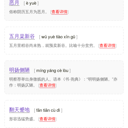
è yuè
恶月
俗称阴历五月为恶月。
[
查看详情
]
wǔ yuè tiào xīn gǔ
五月粜新谷
五月里稻谷尚未熟，就预卖新谷。比喻十分贫穷。
[
查看详情
]
míng yáng cè lòu
明扬侧陋
明察荐举出身微贱的人。语本《书·尧典》：“明明扬侧陋。”亦
作：明扬仄陋。
[
查看详情
]
fān tiān cù dì
翻天蹙地
形容迅猛势盛。
[
查看详情
]