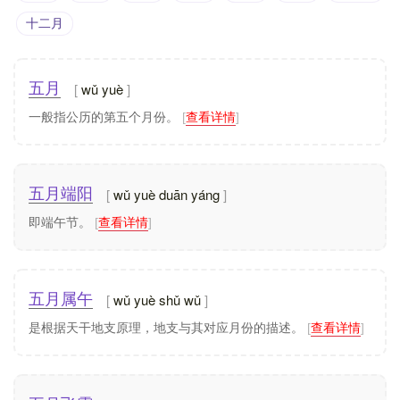
十二月
wǔ yuè
五月
一般指公历的第五个月份。
[
查看详情
]
wǔ yuè duān yáng
五月端阳
即端午节。
[
查看详情
]
wǔ yuè shǔ wǔ
五月属午
是根据天干地支原理，地支与其对应月份的描述。
[
查看详情
]