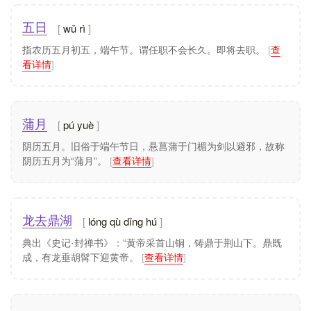
wǔ rì
五日
指农历五月初五，端午节。谓任职不会长久。即将去职。
[
查
看详情
]
pú yuè
蒲月
阴历五月。旧俗于端午节日，悬菖蒲于门楣为剑以避邪，故称
阴历五月为“蒲月”。
[
查看详情
]
lóng qù dǐng hú
龙去鼎湖
典出《史记·封禅书》：“黄帝采首山铜，铸鼎于荆山下。鼎既
成，有龙垂胡髯下迎黄帝。
[
查看详情
]