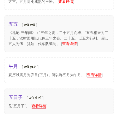
方言。五月间刚成熟的玉米。
[
查看详情
]
wǔ wǔ
五五
《礼记·三年问》：“三年之丧，二十五月而毕。”五五相乘为二
十五，汉时因用以代称三年之丧。二十五。以五为行列。谓以
五人为伍，犹如古代军队编制。
[
查看详情
]
wǔ yuè
午月
夏历以寅月为岁首(正月)，所以称五月为午月。
[
查看详情
]
wǔ rì zǐ
五日子
见“五月子”。
[
查看详情
]