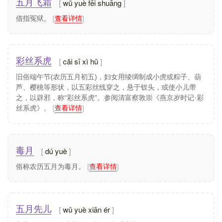
wǔ yuè fēi shuāng
五月飞霜
借指冤狱。
[
查看详情
]
cǎi sī xì hǔ
彩丝系虎
旧俗端午节(农历五月初五)，妇女用绫绸制成小虎或粽子、葫
芦、樱桃等形状，以五彩丝线穿之，悬于钗头，或使小儿带
之，以辟邪，称“彩丝系虎”。参阅清富察敦崇《燕京岁时记·彩
丝系虎》。
[
查看详情
]
dú yuè
毒月
俗称农历五月为毒月。
[
查看详情
]
wǔ yuè xiān ér
五月先儿