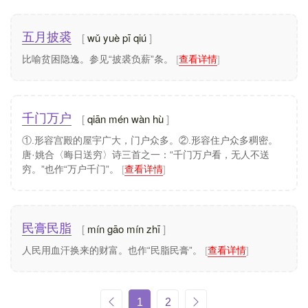
wǔ yuè pī qiú
五月披裘
比喻贫困隐逸。参见“披裘负薪”条。
[
查看详情
]
qiān mén wàn hù
千门万户
①.形容宫殿的屋宇广大，门户众多。②.形容住户众多稠密。
唐·姚合〈晦日送穷〉诗三首之一：“千门万户看，无人不送
穷。”也作“万户千门”。
[
查看详情
]
mín gāo mín zhī
民膏民脂
人民用血汗换来的财富。也作“民脂民膏”。
[
查看详情
]
1
2