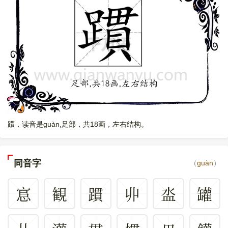
躀，读音是guàn,足部，共18画，左右结构。
同音字
（
guàn
）
悹
観
躀
丱
泴
罐