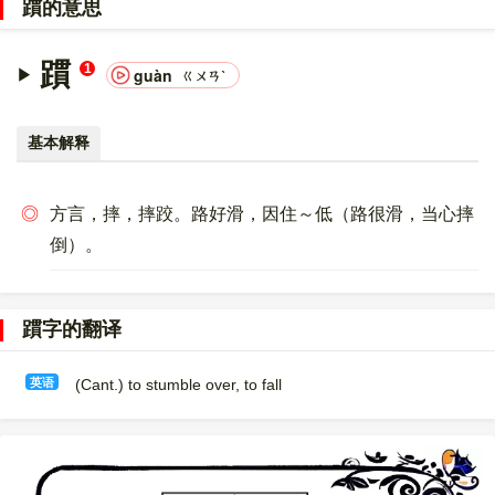
躀的意思
00008E80，UTF-8：E8 BA 80。
躀
1
guàn
ㄍㄨㄢˋ
基本解释
◎
方言，摔，摔跤。路好滑，因住～低（路很滑，当心摔
倒）。
躀字的翻译
英语
(Cant.) to stumble over, to fall