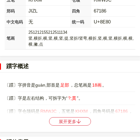
五笔
仓颉
JIZL
67186
郑码
四角
无
U+8E80
中文电码
统一码
251212155212511134
笔画
竖,横折,横,竖,横,竖,提,竖折/竖弯,横折,竖,横,竖,横折,横,横,
横,撇,点
躀字概述
〔躀〕字拼音是guàn,部首是
足部
，总笔画是
18画
。
〔躀〕字是左右结构，可拆字为“
?;貫
”。
〔躀〕字仓颉码是
RMWJC
，五笔是
KHXM
，四角号码是
67186
，
郑码是
JIZL
，中文电码是
无
，。
展开更多
〔躀〕字的UNICODE是
U+8E80
，位于UNICODE的
中日韩统一表
意文字 (基本汉字)
，10进制：36480，UTF-32：