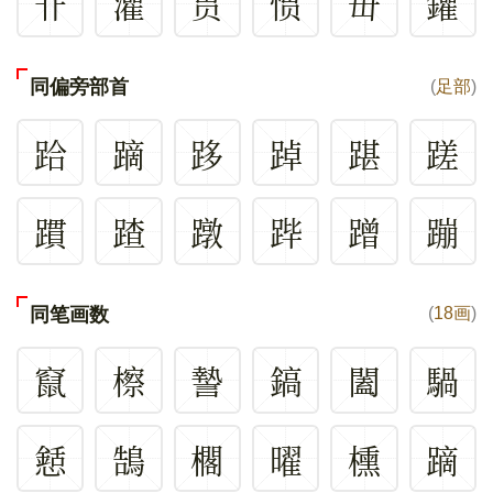
卝
灌
贯
惯
毌
鑵
同偏旁部首
(
足部
)
跲
蹢
跢
踔
踸
蹉
躀
蹅
蹾
跸
蹭
蹦
同笔画数
(
18画
)
竄
檫
謺
鎬
闔
騧
懖
鵠
櫊
曜
櫄
蹢