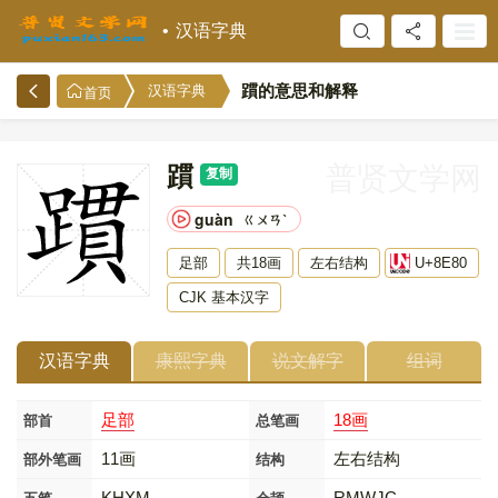
汉语字典
躀的意思和解释
汉语字典
首页
躀
普贤文学网
复制
guàn
ㄍㄨㄢˋ
足部
共18画
左右结构
U+8E80
CJK 基本汉字
汉语字典
康熙字典
说文解字
组词
足部
18画
部首
总笔画
11画
左右结构
部外笔画
结构
KHXM
RMWJC