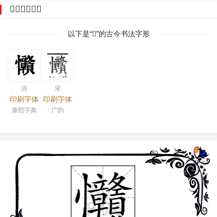
𢦅的字源字形
以下是“
𢦅
”的古今书法字形
清
宋
印刷字体
印刷字体
康熙字典
广韵