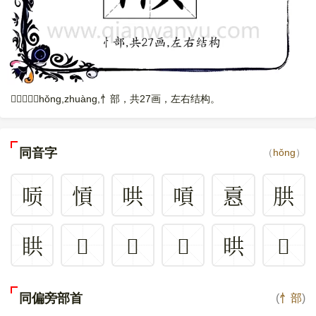
𢦅，读音是hǒng,zhuàng,忄部，共27画，左右结构。
同音字
（
hǒng
）
唝
愩
哄
嗊
慐
㬴
䀧
𣽝
𩒓
𩕆
晎
𢗵
同偏旁部首
(
忄部
)