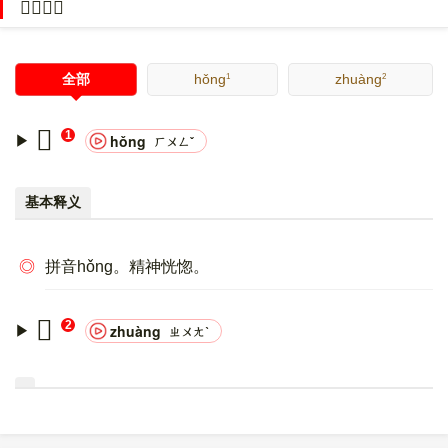
𢦅的意思
8：F0 A2 A6 85。
〔𢦅〕字的异体字是
愩;戇
。
1
2
全部
hǒng
zhuàng
𢦅
1
hǒng
ㄏㄨㄥˇ
基本释义
◎
拼音hǒng。精神恍惚。
𢦅
2
zhuàng
ㄓㄨㄤˋ