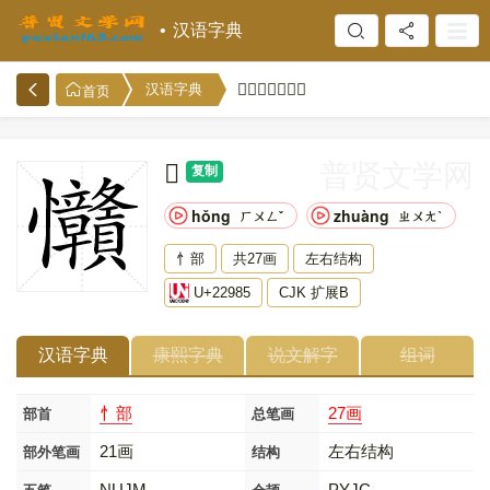
汉语字典
𢦅的意思和解释
汉语字典
首页
𢦅
普贤文学网
复制
hǒng
zhuàng
ㄏㄨㄥˇ
ㄓㄨㄤˋ
忄部
共27画
左右结构
U+22985
CJK 扩展B
汉语字典
康熙字典
说文解字
组词
忄部
27画
部首
总笔画
21画
左右结构
部外笔画
结构
NUJM
PYJC