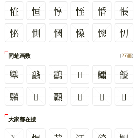
恠
恒
惇
恎
惛
悵
怭
惻
慖
懆
憁
忉
同笔画数
(
27画
)
犫
飝
鸖
𡬎
鱷
䶵
驩
𤼢
顳
𢌕
𩏷
𤅹
大家都在搜