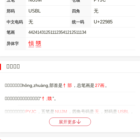
五笔
仓颉
USBL
无
郑码
四角
无
U+22985
中文电码
统一码
笔画
442414312511123541212511134
愩
戇
异体字
𢦅字概述
〔𢦅〕字拼音是hǒng,zhuàng,部首是
忄部
，总笔画是
27画
。
〔𢦅〕字是左右结构，可拆字为“
忄;贛
”。
〔𢦅〕字仓颉码是
PYJC
，五笔是
NUJM
，四角号码是
无
，郑码是
USBL
，
中文电码是
无
，。
展开更多
〔𢦅〕字的UNICODE是
U+22985
，位于UNICODE的
中日韩统一表意文
字扩展区B
，10进制：141701，UTF-32：00022985，UTF-