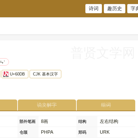
诗词
趣历史
字
普贤文学网
ㄣˋ
U+60DB
CJK 基本汉字
说文解字
组词
8画
左右结构
部外笔画
结构
PHPA
URK
仓颉
郑码