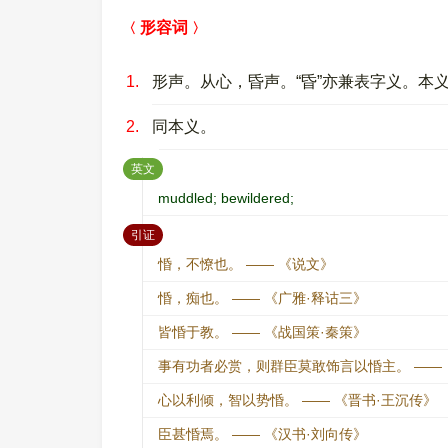
形容词
1.
形声。从心，昏声。“昏”亦兼表字义。本
2.
同本义。
：
英文
muddled; bewildered;
：
引证
惛，不憭也。 —— 《说文》
惛，痴也。 —— 《广雅·释诂三》
皆惛于教。 —— 《战国策·秦策》
事有功者必赏，则群臣莫敢饰言以惛主。 —— 
心以利倾，智以势惛。 —— 《晋书·王沉传》
臣甚惛焉。 —— 《汉书·刘向传》