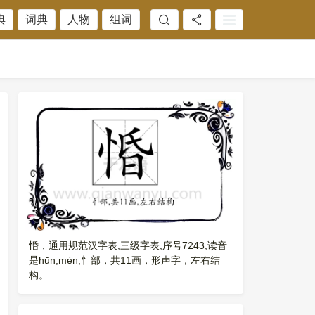
典
词典
人物
组词
惛，通用规范汉字表,三级字表,序号7243,读音
是hūn,mèn,忄部，共11画，形声字，左右结
构。