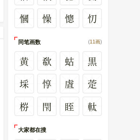
慖
懆
憁
忉
同笔画数
(
11画
)
黄
欷
蛄
黒
埰
惇
虘
萣
梤
閇
眰
軚
大家都在搜