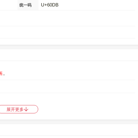
U+60DB
统一码
画
。
展开更多
是
92064
，郑码是
URK
，中文电码是
无
，。
中日韩统一表意文字 (基本汉字)
，10进制：24795，UTF-32：