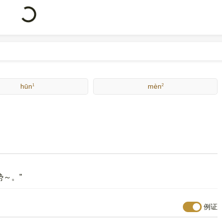
号
7243
。
Loading...
1
2
hūn
mèn
势～。”
例证