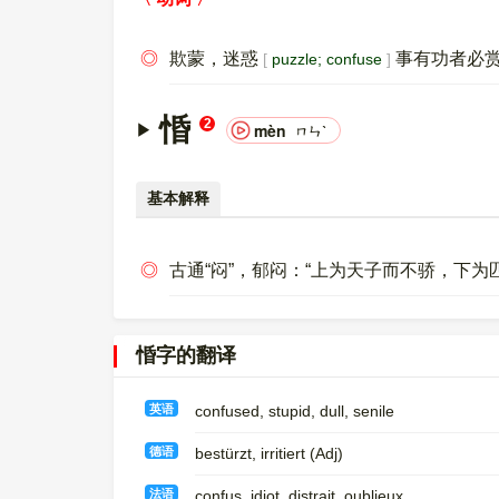
◎
欺蒙，迷惑
事有功者必
puzzle; confuse
惛
2
mèn
ㄇㄣˋ
基本解释
◎
古通“闷”，郁闷：“上为天子而不骄，下为
惛字的翻译
英语
confused, stupid, dull, senile
德语
bestürzt, irritiert (Adj)
法语
confus, idiot, distrait, oublieux