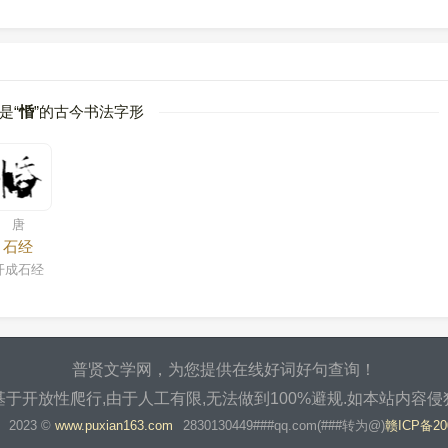
是“
惛
”的古今书法字形
唐
石经
开成石经
普贤文学网，为您提供在线好词好句查询！
于开放性爬行,由于人工有限,无法做到100%避规.如本站内容
2023 ©
www.puxian163.com
2830130449###qq.com(###转为@)
赣ICP备20