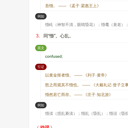
吾惛。 —— 《孟子·梁惠王上》
：
例如
惛眊（神智不清，眼睛昏花）；惛耄（衰老）
3.
同“惽”。心乱。
：
英文
confused;
：
引证
以黄金抠者惛。 —— 《列子·黄帝》
怒之而观其不惛也。 —— 《大戴礼记·曾子立
惛然若亡而存。 —— 《庄子·知北游》
：
例如
惛渎（惑乱亵渎）；惛乱（昏乱）；惛沮（昏
动词