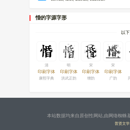
惛的字源字形
以下
清
明
宋
宋
印刷字体
印刷字体
印刷字体
印刷字体
康熙字典
洪武正韵
增韵
广韵
本站数据均来自原创性网站,由网络蜘蛛基
普贤文学