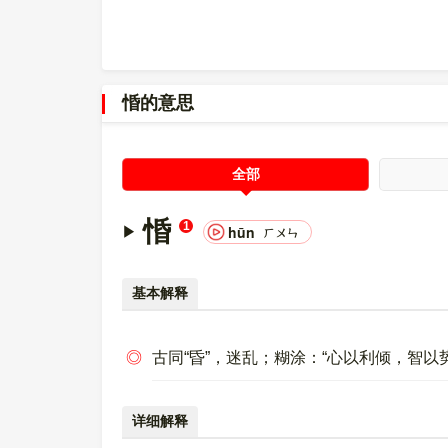
〔惛〕字在
《通用规范汉字表》
的
三级字表
中，序
〔惛〕字的异体字是
䫒;怋;惽;昏;?
。
惛的意思
全部
惛
1
hūn
ㄏㄨㄣ
基本解释
◎
古同“昏”，迷乱；糊涂：“心以利倾，智以
详细解释