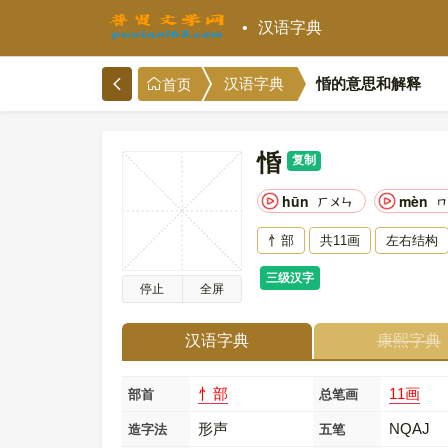
汉语字典
惛的意思和解释
汉语字典
首页
惛
复制
hūn
mèn
ㄏㄨㄣ
ㄇ
忄部
共11画
左右结构
三级汉字
停止
全屏
汉语字典
康熙字典
忄部
11画
部首
总笔画
形声
NQAJ
造字法
五笔