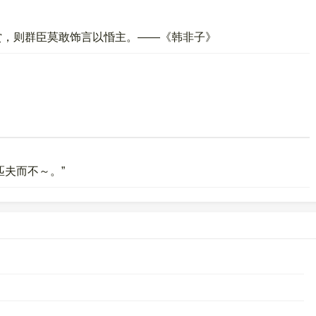
赏，则群臣莫敢饰言以惛主。——《韩非子》
匹夫而不～。”