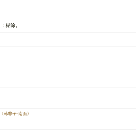
义：糊涂。
《韩非子·南面》