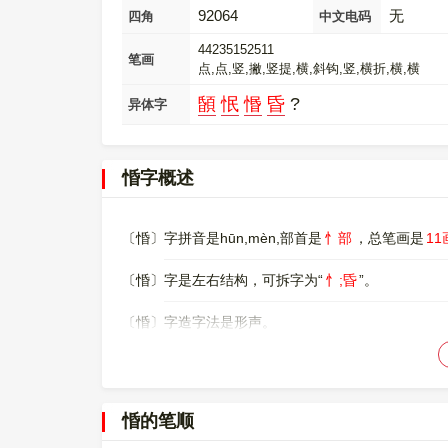
92064
无
四角
中文电码
44235152511
笔画
点,点,竖,撇,竖提,横,斜钩,竖,横折,横,横
䫒
怋
惽
昏
?
异体字
惛字概述
〔惛〕字拼音是hūn,mèn,部首是
忄部
，总笔画是
11
〔惛〕字是左右结构，可拆字为“
忄;昏
”。
〔惛〕字造字法是形声。
〔惛〕字仓颉码是
PHPA
，五笔是
NQAJ
，四角号码
〔惛〕字的UNICODE是
U+60DB
，位于UNICODE的
惛的笔顺
000060DB，UTF-8：E6 83 9B。