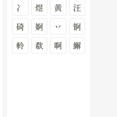
冫
煜
黄
汪
碕
婀
丷
锕
軨
欷
啊
繲