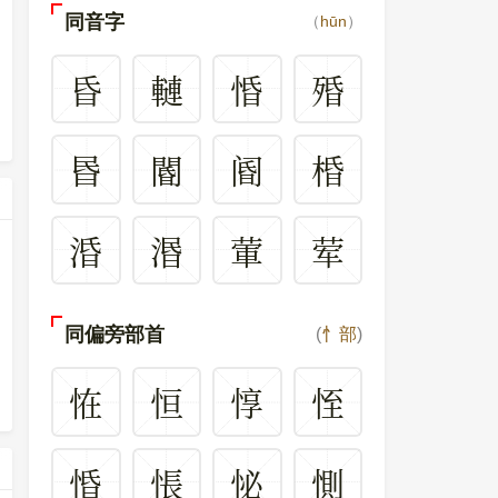
同音字
（
hūn
）
昏
轋
惛
殙
昬
閽
阍
棔
涽
湣
葷
荤
同偏旁部首
(
忄部
)
恠
恒
惇
恎
惛
悵
怭
惻