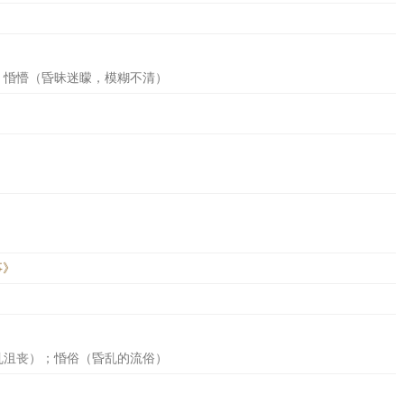
；惛懵（昏昧迷矇，模糊不清）
事》
乱沮丧）；惛俗（昏乱的流俗）