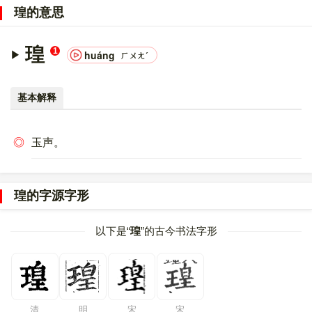
意文字 (基本汉字)
，10进制：29789，UTF-32：
瑝的意思
0000745D，UTF-8：E7 91 9D。
〔瑝〕字在
《通用规范汉字表》
的
三级字表
中，序号
7467
。
瑝
1
huáng
ㄏㄨㄤˊ
基本解释
◎
玉声。
瑝的字源字形
以下是“
瑝
”的古今书法字形
清
明
宋
宋