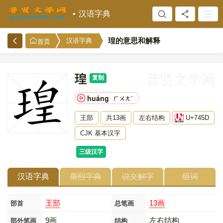
汉语字典
瑝的意思和解释
汉语字典
首页
瑝
普贤文学网
复制
huáng
ㄏㄨㄤˊ
王部
共13画
左右结构
U+745D
CJK 基本汉字
三级汉字
汉语字典
康熙字典
说文解字
组词
王部
13画
部首
总笔画
9画
左右结构
部外笔画
结构