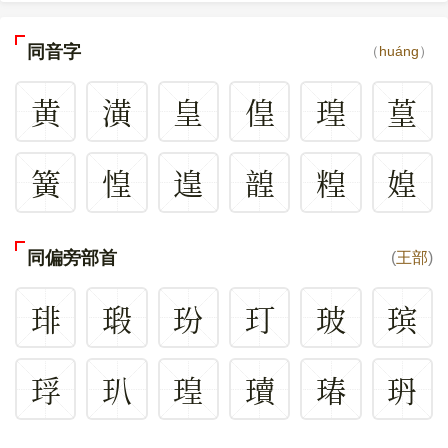
同音字
（
huáng
）
黄
潢
皇
偟
瑝
葟
簧
惶
遑
韹
䊗
媓
同偏旁部首
(
王部
)
琲
瑖
玢
玎
玻
瑸
琈
玐
瑝
瓄
瑃
玬