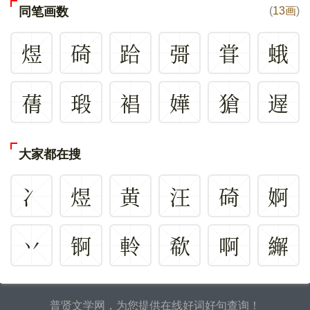
同笔画数
(
13画
)
煜
碕
跲
彁
甞
蛾
蒨
瑖
裮
嬅
獊
遟
大家都在搜
冫
煜
黄
汪
碕
婀
丷
锕
軨
欷
啊
繲
普贤文学网，为您提供在线好词好句查询！