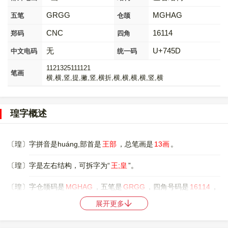
GRGG
MGHAG
五笔
仓颉
CNC
16114
郑码
四角
无
U+745D
中文电码
统一码
1121325111121
笔画
横,横,竖,提,撇,竖,横折,横,横,横,横,竖,横
瑝字概述
〔瑝〕字拼音是huáng,部首是
王部
，总笔画是
13画
。
〔瑝〕字是左右结构，可拆字为“
王;皇
”。
〔瑝〕字仓颉码是
MGHAG
，五笔是
GRGG
，四角号码是
16114
，
郑码是
CNC
，中文电码是
无
，。
展开更多
〔瑝〕字的UNICODE是
U+745D
，位于UNICODE的
中日韩统一表