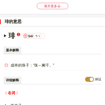
是
11111
，郑码是
CKC
，中文电码是
3836
，。
展开更多
〔琲〕字的UNICODE是
U+7432
，位于UNICODE的
中日韩统一表
意文字 (基本汉字)
，10进制：29746，UTF-32：
琲的意思
00007432，UTF-8：E7 90 B2。
〔琲〕字在
《通用规范汉字表》
的
三级字表
中，序号
7284
。
琲
1
bèi
ㄅㄟˋ
〔琲〕字的异体字是
㻗;蜚;?
。
基本解释
◎
成串的珠子：“珠～阑干。”
例证
详细解释
名词