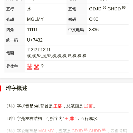
86
98
水
GDJD
,GHDD
五行
五笔
MGLMY
CKC
仓颉
郑码
11111
3836
四角
中文电码
U+7432
统一码
112121112111
笔画
横,横,竖,提,竖,横,横,横,竖,横,横,横
㻗
蜚
?
异体字
琲字概述
〔琲〕字拼音是bèi,部首是
王部
，总笔画是
12画
。
〔琲〕字是左右结构，可拆字为“
王;非
”，五行属水。
86
98
〔琲〕字仓颉码是
MGLMY
，五笔是
GDJD
,GHDD
，四角号码