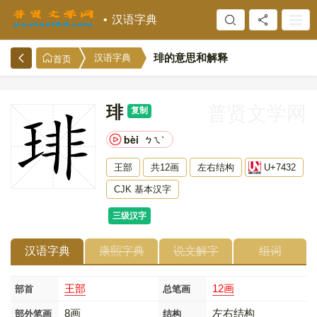
汉语字典
琲的意思和解释
汉语字典
首页
琲
普贤文学网
复制
bèi
ㄅㄟˋ
王部
共12画
左右结构
U+7432
CJK 基本汉字
三级汉字
汉语字典
康熙字典
说文解字
组词
王部
12画
部首
总笔画
8画
左右结构
部外笔画
结构