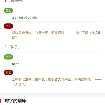
1.
珠串子。
：
英文
a string of beads;
：
引证
赐以黄金万镒，白璧十双，明珠百琲。 —— 清· 王韬《淞滨琐
话》
2.
珠子。
：
英文
bead;
：
引证
宫中有七重楼，覆铜瓦，楹极皆大琲杂宝，四隅置铜槽。 ——
《新唐书》
琲字的翻译