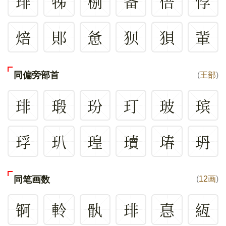
琲
牬
㭭
备
倍
悖
焙
郥
惫
狈
狽
軰
同偏旁部首
(
王部
)
琲
瑖
玢
玎
玻
瑸
琈
玐
瑝
瓄
瑃
玬
同笔画数
(
12画
)
锕
軨
骫
琲
惪
絚