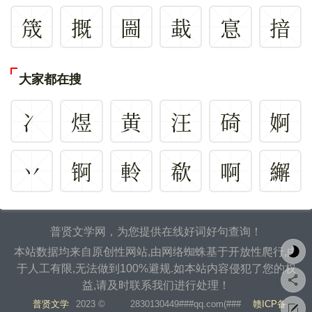
筬
摡
圌
蛓
悹
揞
大家都在搜
冫
煜
黄
汪
碕
婀
丷
锕
軨
欷
啊
繲
普贤文学网，为您提供在线好词好句查询！
本站数据均来自原创性网站,由网络蜘蛛基于开放性爬行,由
于人工有限,无法做到100%避规.如本站内容侵犯了您的权
益,请及时联系我们进行处理！
普贤文学
2023 ©
2830130449###qq.com(###
赣ICP备