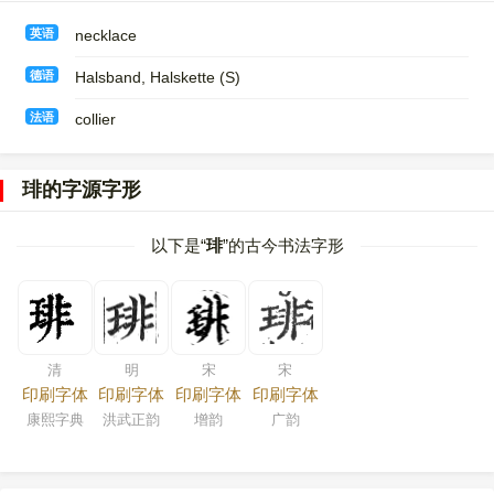
英语
necklace
德语
Halsband, Halskette (S)
法语
collier
琲的字源字形
以下是“
琲
”的古今书法字形
清
明
宋
宋
印刷字体
印刷字体
印刷字体
印刷字体
康熙字典
洪武正韵
增韵
广韵