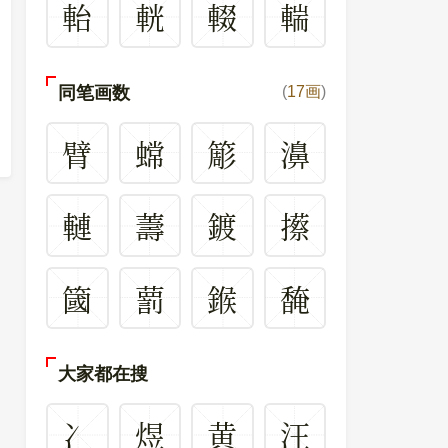
軩
輄
輟
輲
同笔画数
(
17画
)
臂
蟐
簓
濞
轋
薵
鍍
攃
簂
藅
鍭
馣
大家都在搜
冫
煜
黄
汪