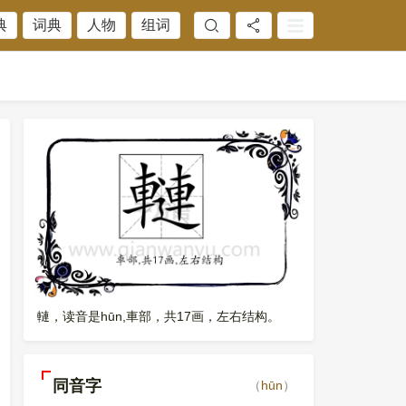
典
词典
人物
组词
轋，读音是hūn,車部，共17画，左右结构。
同音字
（
hūn
）