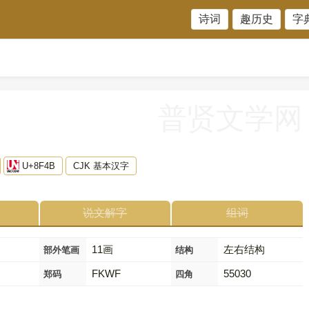
诗词
趣历史
字
普贤文学网
U+8F4B
CJK 基本汉字
说文解字
组词
11画
左右结构
部外笔画
结构
FKWF
55030
郑码
四角