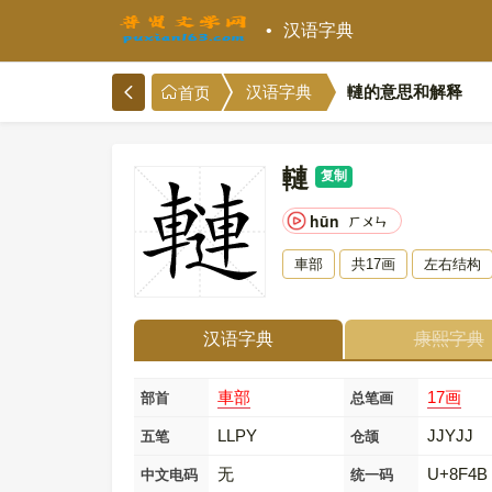
汉语字典
轋的意思和解释
汉语字典
首页
轋
复制
hūn
ㄏㄨㄣ
車部
共17画
左右结构
汉语字典
康熙字典
車部
17画
部首
总笔画
LLPY
JJYJJ
五笔
仓颉
无
U+8F4B
中文电码
统一码