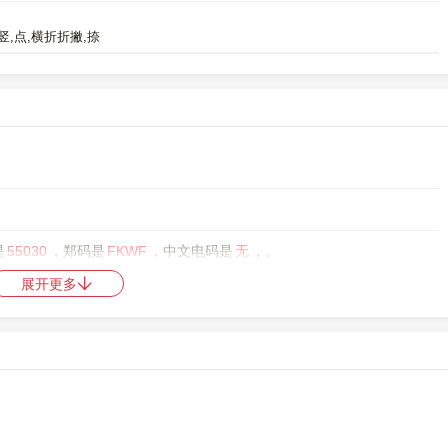
,竖,点,横折折撇,捺
是
55030
，郑码是
FKWF
，中文电码是
无
，。
展开更多
中日韩统一表意文字 (基本汉字)
，10进制：36683，UTF-32：