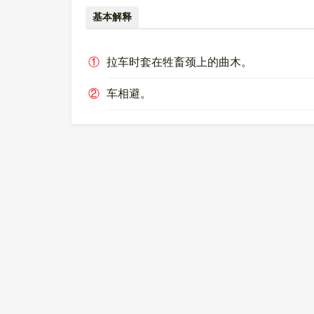
基本解释
①
拉车时套在牲畜颈上的曲木。
②
车相避。