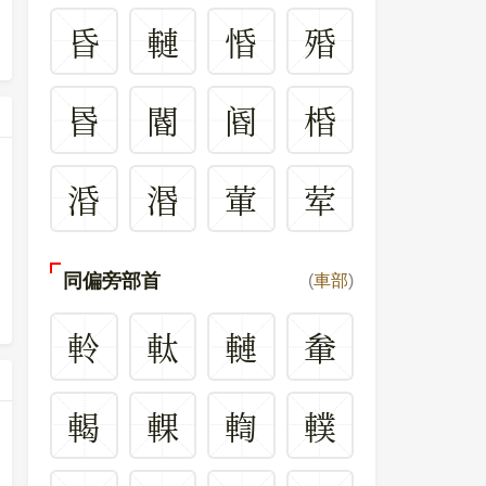
昏
轋
惛
殙
昬
閽
阍
棔
涽
湣
葷
荤
同偏旁部首
(
車部
)
軨
軚
轋
軬
輵
輠
輷
轐