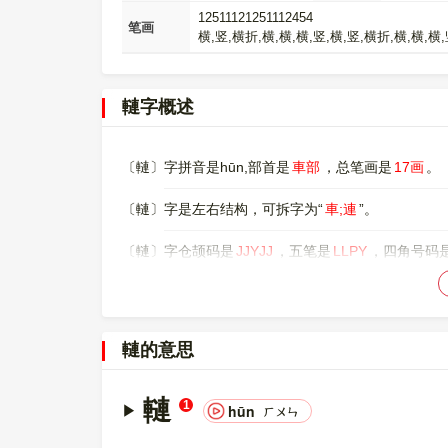
12511121251112454
笔画
横,竖,横折,横,横,横,竖,横,竖,横折,横,横,横
轋字概述
〔轋〕字拼音是hūn,部首是
車部
，总笔画是
17画
。
〔轋〕字是左右结构，可拆字为“
車;連
”。
〔轋〕字仓颉码是
JJYJJ
，五笔是
LLPY
，四角号码
〔轋〕字的UNICODE是
U+8F4B
，位于UNICODE的
00008F4B，UTF-8：E8 BD 8B。
轋的意思
轋
1
hūn
ㄏㄨㄣ