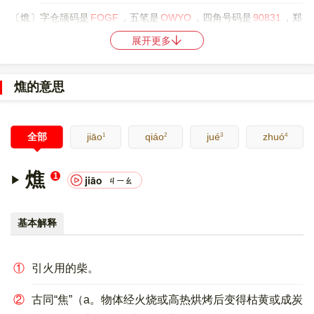
〔燋〕字仓颉码是
FOGF
，五笔是
OWYO
，四角号码是
90831
，郑
码是
UONU
，中文电码是
8761
，。
展开更多
〔燋〕字的UNICODE是
U+71CB
，位于UNICODE的
中日韩统一表
意文字 (基本汉字)
，10进制：29131，UTF-32：
燋的意思
000071CB，UTF-8：E7 87 8B。
〔燋〕字在
《通用规范汉字表》
的
三级字表
中，序号
7897
。
1
2
3
4
全部
jiāo
qiáo
jué
zhuó
〔燋〕字的异体字是
灼;爝
。
燋
1
jiāo
ㄐㄧㄠ
基本解释
①
引火用的柴。
②
古同“焦”（a。物体经火烧或高热烘烤后变得枯黄或成炭