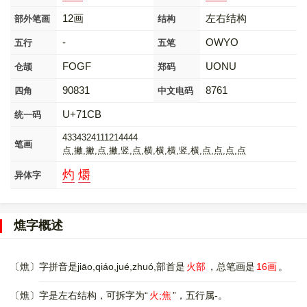
12画
左右结构
部外笔画
结构
-
OWYO
五行
五笔
FOGF
UONU
仓颉
郑码
90831
8761
四角
中文电码
U+71CB
统一码
4334324111214444
笔画
点,撇,撇,点,撇,竖,点,横,横,横,竖,横,点,点,点,点
灼
爝
异体字
燋字概述
〔燋〕字拼音是jiāo,qiáo,jué,zhuó,部首是
火部
，总笔画是
16画
。
〔燋〕字是左右结构，可拆字为“
火;焦
”，五行属-。