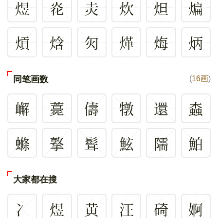
煜
炛
灻
炊
炟
煸
熕
焓
灳
煂
烸
炳
同笔画数
(
16画
)
嶰
薧
儔
犜
還
螙
螩
撉
髶
鮌
隭
鮊
大家都在搜
冫
煜
黄
汪
碕
婀