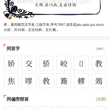
燋，通用规范汉字表,三级字表,序号7897,读音是jiāo,qiáo,jué,zhuó,
火部，共16画，左右结构，五行属-。
同音字
（
jiāo
）
娇
交
骄
峧
𨶲
教
焦
嘐
敎
簥
轇
鵁
同偏旁部首
(
火部
)