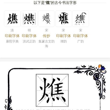
以下是“
燋
”的古今书法字形
清
明
宋
宋
宋
印刷字体
印刷字体
传抄
印刷字体
印刷字体
康熙字典
洪武正韵
集篆古文韵
增韵
广韵
海