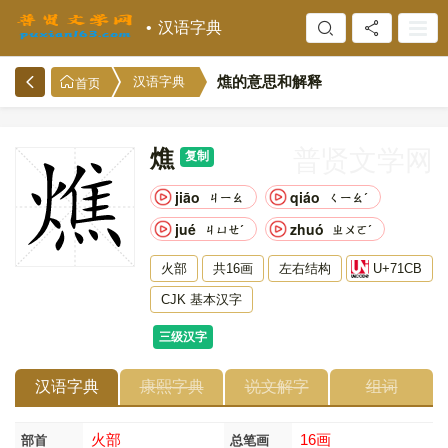
汉语字典
燋的意思和解释
汉语字典
首页
燋
普贤文学网
复制
jiāo
qiáo
ㄐㄧㄠ
ㄑㄧㄠˊ
jué
zhuó
ㄐㄩㄝˊ
ㄓㄨㄛˊ
火部
共16画
左右结构
U+71CB
CJK 基本汉字
三级汉字
汉语字典
康熙字典
说文解字
组词
火部
16画
部首
总笔画