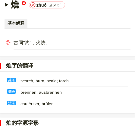
燋
4
zhuó
ㄓㄨㄛˊ
基本解释
◎
古同“灼”，火烧。
燋字的翻译
英语
scorch, burn, scald; torch
德语
brennen, ausbrennen
法语
cautériser, brûler
燋的字源字形