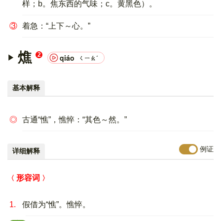
样；b。焦东西的气味；c。黄黑色）。
③
着急：“上下～心。”
燋
2
qiáo
ㄑㄧㄠˊ
基本解释
◎
古通“憔”，憔悴：“其色～然。”
例证
详细解释
形容词
1.
假借为“憔”。憔悴。