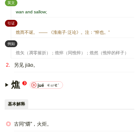
：
英文
wan and sallow;
：
引证
燋而不讴。 —— 《淮南子·泛论》。注：“悴也。”
：
例如
燋矢（凋零摧折）；燋悴（同憔悴）；燋然（憔悴的样子）
2.
另见 jiāo。
燋
3
jué
ㄐㄩㄝˊ
基本解释
◎
古同“爝”，火炬。