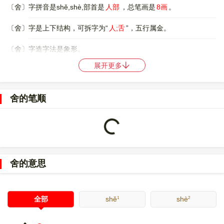
〔舍〕字拼音是shě,shè,部首是
人部
，总笔画是
8画
。
〔舍〕字是上下结构，可拆字为“
人;舌
”，五行属金。
〔舍〕字造字法是象形。
展开更多
〔舍〕字仓颉码是
OMJR
，五笔是
WFKF
，四角号码是
80604
，郑
码是
ODMI
，中文电码是
5287
，区位码是
4165
。
舍的笔顺
〔舍〕字的UNICODE是
U+820D
，位于UNICODE的
中日韩统一表
意文字 (基本汉字)
，10进制：33293，UTF-32：
0000820D，UTF-8：E8 88 8D。
Loading...
〔舍〕字在
《通用规范汉字表》
的
一级字表
中，序号
1165
。
舍的意思
〔舍〕字的近义词是
弃;丢
，近义词是
取;得
，异体字是
捨;舎;?
。
1
2
全部
shě
shè