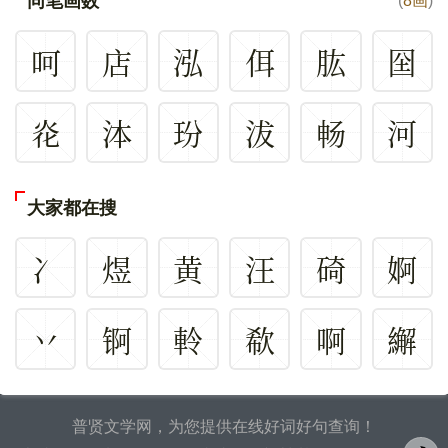
同笔画数
(
8画
)
呵
店
泓
佴
肱
囶
炛
泍
玢
沷
畅
河
大家都在搜
冫
煜
黄
汪
碕
婀
丷
锕
軨
欷
啊
繲
普贤文学网，为您提供在线好词好句查询！