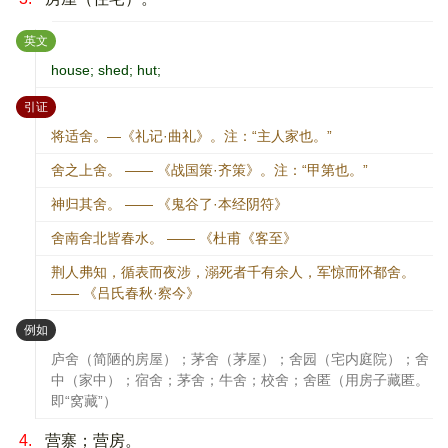
：
英文
house; shed; hut;
：
引证
将适舍。—《礼记·曲礼》。注：“主人家也。”
舍之上舍。 —— 《战国策·齐策》。注：“甲第也。”
神归其舍。 —— 《鬼谷了·本经阴符》
舍南舍北皆春水。 —— 《杜甫《客至》
荆人弗知，循表而夜涉，溺死者千有余人，军惊而怀都舍。
—— 《吕氏春秋·察今》
：
例如
庐舍（简陋的房屋）；茅舍（茅屋）；舍园（宅内庭院）；舍
中（家中）；宿舍；茅舍；牛舍；校舍；舍匿（用房子藏匿。
即“窝藏”）
4.
营寨；营房。