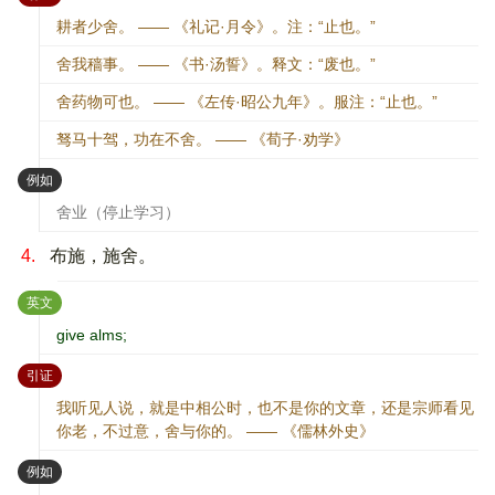
耕者少舍。 —— 《礼记·月令》。注：“止也。”
舍我穑事。 —— 《书·汤誓》。释文：“废也。”
舍药物可也。 —— 《左传·昭公九年》。服注：“止也。”
驽马十驾，功在不舍。 —— 《荀子·劝学》
：
例如
舍业（停止学习）
4.
布施，施舍。
：
英文
give alms;
：
引证
我听见人说，就是中相公时，也不是你的文章，还是宗师看见
你老，不过意，舍与你的。 —— 《儒林外史》
：
例如