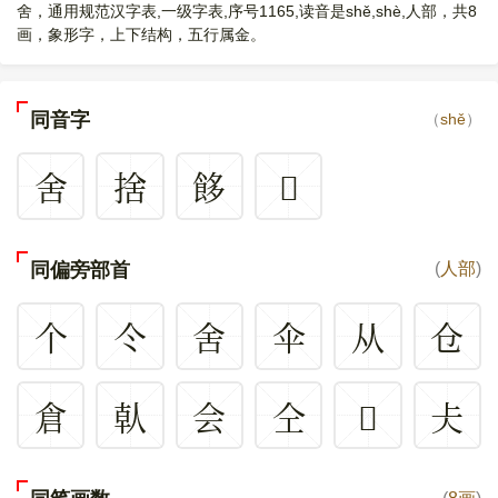
舍，通用规范汉字表,一级字表,序号1165,读音是shě,shè,人部，共8
画，象形字，上下结构，五行属金。
同音字
（
shě
）
舍
捨
䬷
𢉃
同偏旁部首
(
人部
)
个
仒
舍
伞
从
仓
倉
倝
会
仝
𠇋
仧