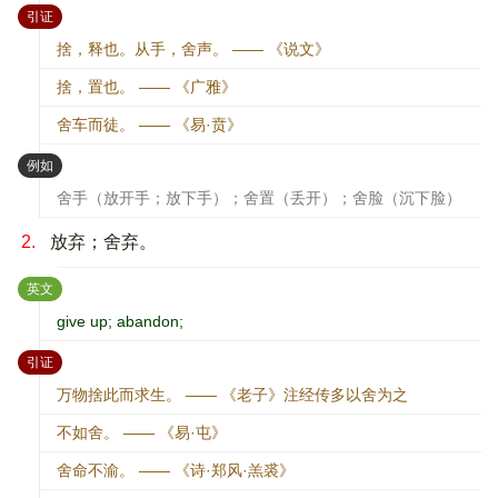
：
引证
捨，释也。从手，舍声。 —— 《说文》
捨，置也。 —— 《广雅》
舍车而徒。 —— 《易·贲》
：
例如
舍手（放开手；放下手）；舍置（丢开）；舍脸（沉下脸）
2.
放弃；舍弃。
：
英文
give up; abandon;
：
引证
万物捨此而求生。 —— 《老子》注经传多以舍为之
不如舍。 —— 《易·屯》
舍命不渝。 —— 《诗·郑风·羔裘》