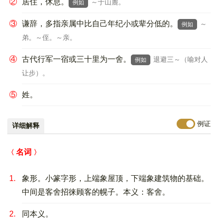
②
居住，休息。
～于山麓。
例如
③
谦辞，多指亲属中比自己年纪小或辈分低的。
～
例如
弟。～侄。～亲。
④
古代行军一宿或三十里为一舍。
退避三～（喻对人
例如
让步）。
⑤
姓。
例证
详细解释
名词
1.
象形。小篆字形，上端象屋顶，下端象建筑物的基础。
中间是客舍招徕顾客的幌子。本义：客舍。
2.
同本义。