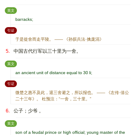
：
英文
barracks;
：
引证
于是徙舍而走平陵。 —— 《孙膑兵法·擒庞涓》
5.
中国古代行军以三十里为一舍。
：
英文
an ancient unit of distance equal to 30 li;
：
引证
微楚之惠不及此，退三舍避之，所以报也。 —— 《左传·僖公
二十三年》。 杜预注：“一舍，三十里。”
6.
公子；少爷 。
：
英文
son of a feudal prince or high official; young master of the