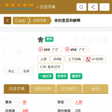
汉语字典
舍的意思和解释
汉语字典
首页
舍
普贤文学网
复制
shě
shè
ㄕㄜˇ
ㄕㄜˋ
人部
共8画
上下结构
U+820D
CJK 基本汉字
停止
全屏
一级汉字
常用字
通用字
汉语字典
康熙字典
说文解字
组词
捨
人部
繁体
部首
8画
2画
总笔画
部外笔画