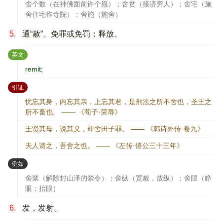
舍个数（在神佛面前许个愿）；舍贫（接济穷人）；舍宅（施
舍住宅作寺院）；舍施（施舍）
5.
通“赦”。免罪或免罚；释放。
：
英文
remit;
：
引证
忧忘其身，内忘其亲，上忘其君，是刑法之所不舍也，圣王之
所不畜也。 —— 《荀子·荣辱》
王贤其母，说其义，即舍田子罪。 —— 《韩诗外传·卷九》
夫人请之，吾舍之也。 —— 《左传·僖公三十三年》
：
例如
舍禁（解除封山泽的禁令）；舍纵（宽赦，放纵）；舍眼（睁
眼；抬眼）
6.
发，发射。