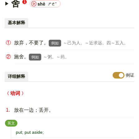
舍
1
shě
ㄕㄜˇ
基本解释
①
放弃，不要了。
～己为人。～近求远。四～五入。
例如
②
施舍。
～粥。～药。
例如
例证
详细解释
动词
1.
放在一边；丢开。
：
英文
put; put aside;