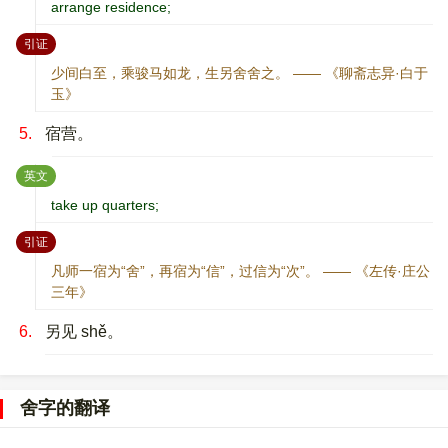
arrange residence;
：
引证
少间白至，乘骏马如龙，生另舍舍之。 —— 《聊斋志异·白于
玉》
5.
宿营。
：
英文
take up quarters;
：
引证
凡师一宿为“舍”，再宿为“信”，过信为“次”。 —— 《左传·庄公
三年》
6.
另见 shě。
舍字的翻译