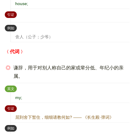
house;
：
引证
：
例如
舍人（公子；少爷）
代词
◎
谦辞，用于对别人称自己的家或辈分低、年纪小的亲
属。
：
英文
my;
：
引证
屈到舍下暂住，细细请教何如? —— 《长生殿·弹词》
：
例如