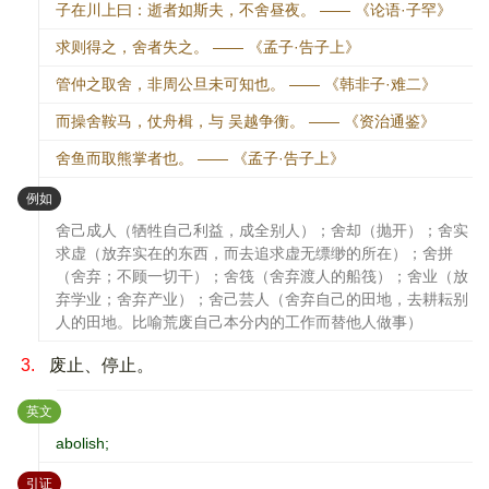
子在川上曰：逝者如斯夫，不舍昼夜。 —— 《论语·子罕》
求则得之，舍者失之。 —— 《孟子·告子上》
管仲之取舍，非周公旦未可知也。 —— 《韩非子·难二》
而操舍鞍马，仗舟楫，与 吴越争衡。 —— 《资治通鉴》
舍鱼而取熊掌者也。 —— 《孟子·告子上》
：
例如
舍己成人（牺牲自己利益，成全别人）；舍却（抛开）；舍实
求虚（放弃实在的东西，而去追求虚无缥缈的所在）；舍拼
（舍弃；不顾一切干）；舍筏（舍弃渡人的船筏）；舍业（放
弃学业；舍弃产业）；舍己芸人（舍弃自己的田地，去耕耘别
人的田地。比喻荒废自己本分内的工作而替他人做事）
3.
废止、停止。
：
英文
abolish;
：
引证