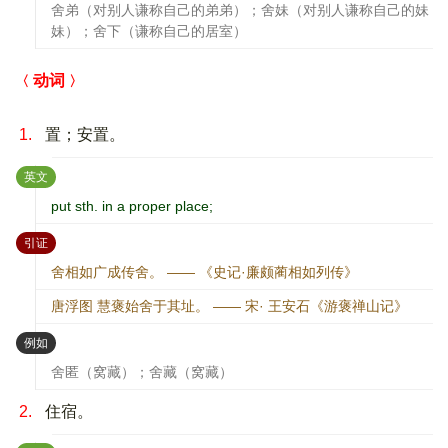
舍弟（对别人谦称自己的弟弟）；舍妹（对别人谦称自己的妹
妹）；舍下（谦称自己的居室）
动词
1.
置；安置。
：
英文
put sth. in a proper place;
：
引证
舍相如广成传舍。 —— 《史记·廉颇蔺相如列传》
唐浮图 慧褒始舍于其址。 —— 宋· 王安石《游褒禅山记》
：
例如
舍匿（窝藏）；舍藏（窝藏）
2.
住宿。