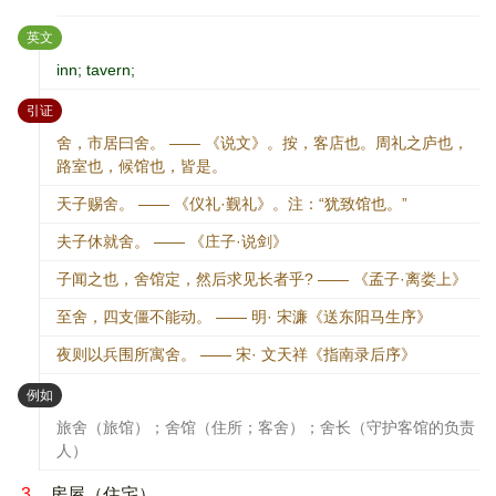
：
英文
inn; tavern;
：
引证
舍，市居曰舍。 —— 《说文》。按，客店也。周礼之庐也，
路室也，候馆也，皆是。
天子赐舍。 —— 《仪礼·觐礼》。注：“犹致馆也。”
夫子休就舍。 —— 《庄子·说剑》
子闻之也，舍馆定，然后求见长者乎? —— 《孟子·离娄上》
至舍，四支僵不能动。 —— 明· 宋濂《送东阳马生序》
夜则以兵围所寓舍。 —— 宋· 文天祥《指南录后序》
：
例如
旅舍（旅馆）；舍馆（住所；客舍）；舍长（守护客馆的负责
人）
3.
房屋（住宅）。