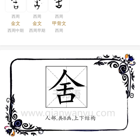
西周
西周
西周
金文
金文
甲骨文
西周中期
西周早期
西周