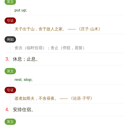
：
英文
put up;
：
引证
夫子出于山，舍于故人之家。 —— 《庄子·山木》
：
例如
舍次（临时住宿）；舍止（停驻，居留）
3.
休息；止息。
：
英文
rest; stop;
：
引证
逝者如斯夫，不舍昼夜。 —— 《论语·子罕》
4.
安排住宿。
：
英文