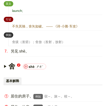
：
英文
launch;
：
引证
不失其驰，舍矢如破。 —— 《诗·小雅·车攻》
：
例如
舍拔（发箭）；舍放（发射，放射）
7.
另见 shè。
舍
2
shè
ㄕㄜˋ
基本解释
①
居住的房子。
宿～。旅～。校～。
例如