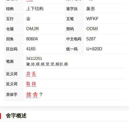
上下结构
象形
结构
造字法
金
WFKF
五行
五笔
OMJR
ODMI
仓颉
郑码
80604
5287
四角
中文电码
4165
U+820D
区位码
统一码
34112251
笔画
撇,捺,横,横,竖,竖,横折,横
弃
丢
近义词
取
得
近义词
捨
舎
?
异体字
舍字概述