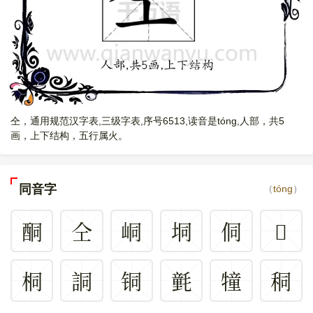
仝，通用规范汉字表,三级字表,序号6513,读音是tóng,人部，共5
画，上下结构，五行属火。
同音字
（
tóng
）
酮
仝
峒
垌
侗
𥩌
桐
詷
铜
氃
犝
秱