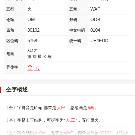
火
WAF
五行
五笔
OM
ODBI
仓颉
郑码
80102
0104
四角
中文电码
5758
U+4EDD
区位码
统一码
34121
笔画
撇,捺,横,竖,横
全
同
异体字
仝字概述
〔仝〕字拼音是tóng,部首是
人部
，总笔画是
5画
。
〔仝〕字是上下结构，可拆字为“
人;工
”，五行属火。
〔仝〕字仓颉码是
OM
，五笔是
WAF
，四角号码是
80102
，郑码是