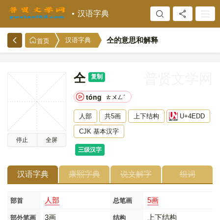
汉语字典
仝的意思和解释
汉语字典
首页
仝
普贤文学网
复制
tóng
ㄊㄨㄥˊ
人部
共5画
上下结构
U+4EDD
CJK 基本汉字
停止
全屏
三级汉字
汉语字典
康熙字典
说文解字
组词
人部
5画
部首
总笔画
3画
上下结构
部外笔画
结构