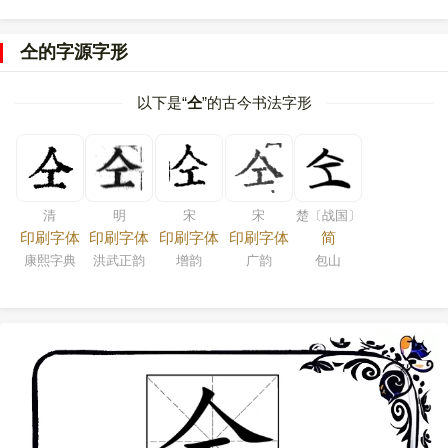
仝的字源字形
以下是“
仝
”的古今书法字形
清
明
宋
宋
楚〔战国〕
印刷字体
印刷字体
印刷字体
印刷字体
简
康熙字典
洪武正韵
增韵
广韵
包山