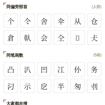
同偏旁部首
(
人部
)
个
仒
舍
伞
从
仓
倉
倝
会
仝
𠇋
仧
同笔画数
(
5画
)
凸
汃
凹
冮
仦
务
汈
示
戹
半
匆
刌
大家都在搜