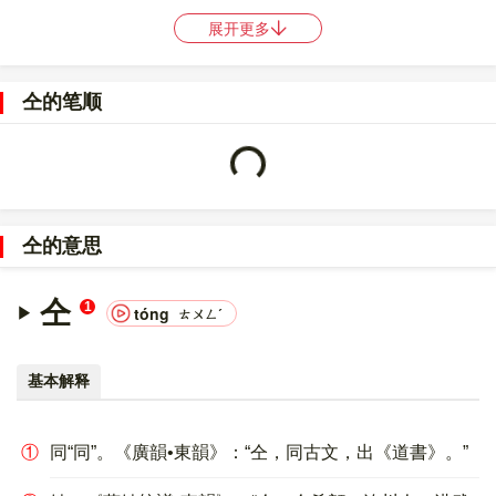
ODBI
，中文电码是
0104
，区位码是
5758
。
展开更多
〔仝〕字的UNICODE是
U+4EDD
，位于UNICODE的
中日韩统一表
意文字 (基本汉字)
，10进制：20189，UTF-32：
仝的笔顺
00004EDD，UTF-8：E4 BB 9D。
Loading...
〔仝〕字在
《通用规范汉字表》
的
三级字表
中，序号
6513
。
〔仝〕字的异体字是
全;同
。
仝的意思
仝
1
tóng
ㄊㄨㄥˊ
基本解释
①
同“同”。《廣韻•東韻》：“仝，同古文，出《道書》。”