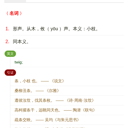
名词
1.
形声。从木，攸（ yōu ）声。本义：小枝。
2.
同本义。
：
英文
twig;
：
引证
条，小枝 也。 —— 《说文》
桑柳丑条。 —— 《尔雅》
遵彼汝坟，伐其条枚。 —— 《诗·周南·汝坟》
高柯擢条干，远眺同天色。 —— 陶潜《联句》
疏条交映。 —— 吴均《与朱元思书》