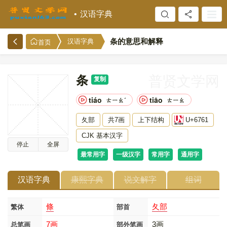
汉语字典
条的意思和解释
汉语字典
首页
条
普贤文学网
复制
tiáo
tiāo
ㄊㄧㄠˊ
ㄊㄧㄠ
夂部
共7画
上下结构
U+6761
CJK 基本汉字
停止
全屏
最常用字
一级汉字
常用字
通用字
汉语字典
康熙字典
说文解字
组词
條
夂部
繁体
部首
7画
3画
总笔画
部外笔画