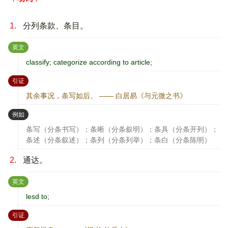
1.
分列条款、条目。
：
英文
classify; categorize according to article;
：
引证
其余事况，条写如后。 —— 白居易《与元微之书》
：
例如
条写（分条书写）；条晰（分条叙明）；条具（分条开列）；
条述（分条叙述）；条列（分条列举）；条白（分条陈明）
2.
通达。
：
英文
lesd to;
：
引证