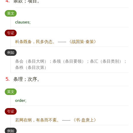
4.
条款；项目。
：
英文
clauses;
：
引证
科条既备，民多伪态。 —— 《战国策·秦策》
：
例如
条会（条目大纲）；条领（条目要领）；条汇（条目类别）；
条秩（条目次第）
5.
条理；次序。
：
英文
order;
：
引证
若网在纲，有条而不紊。 —— 《书·盘庚上》
：
例如