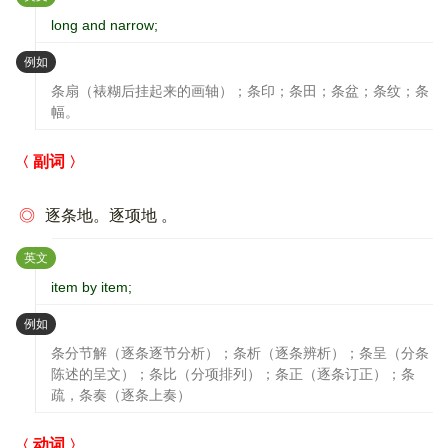
long and narrow;
：
例如
条扇（裱糊后挂起来的画轴）；条印；条田；条盆；条纹；条
幅。
副词
◎
逐条地。逐项地 。
：
英文
item by item;
：
例如
条分节解（逐条逐节分析）；条析（逐条辨析）；条呈（分条
陈述的呈文）；条比（分项排列）；条正（逐条订正）；条
疏，条奏（逐条上奏）
动词