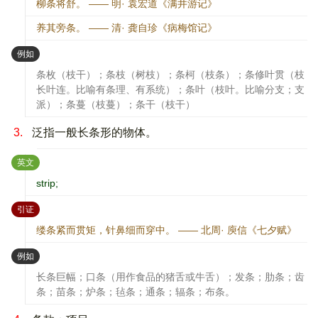
柳条将舒。 —— 明· 袁宏道《满井游记》
养其旁条。 —— 清· 龚自珍《病梅馆记》
：
例如
条枚（枝干）；条枝（树枝）；条柯（枝条）；条修叶贯（枝
长叶连。比喻有条理、有系统）；条叶（枝叶。比喻分支；支
派）；条蔓（枝蔓）；条干（枝干）
3.
泛指一般长条形的物体。
：
英文
strip;
：
引证
缕条紧而贯矩，针鼻细而穿中。 —— 北周· 庾信《七夕赋》
：
例如
长条巨幅；口条（用作食品的猪舌或牛舌）；发条；肋条；齿
条；苗条；炉条；毡条；通条；辐条；布条。