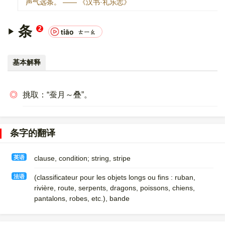
声气远条。 —— 《汉书·礼乐志》
条
2
tiāo
ㄊㄧㄠ
基本解释
◎
挑取：“蚕月～叠”。
条字的翻译
英语
clause, condition; string, stripe
法语
(classificateur pour les objets longs ou fins : ruban,
rivière, route, serpents, dragons, poissons, chiens,
pantalons, robes, etc.)​, bande