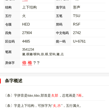
上下结构
形声
结构
造字法
火
TSU
五行
五笔
HED
RSF
仓颉
郑码
27904
2742
四角
中文电码
4485
U+6761
区位码
统一码
3541234
笔画
撇,横撇/横钩,捺,横,竖钩,撇,点
條
樤
? ?
异体字
条字概述
〔条〕字拼音是tiáo,tiāo,部首是
夂部
，总笔画是
7画
。
〔条〕字是上下结构，可拆字为“
夂;朩
”，五行属火。