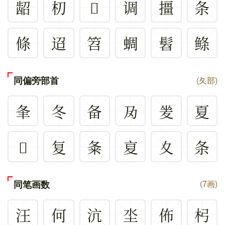
龆
朷
𠧪
调
㩖
条
條
迢
笤
蜩
髫
鲦
同偏旁部首
(
夂部
)
夆
冬
备
夃
夎
夏
𡕖
复
夈
㚆
夊
条
同笔画数
(
7画
)
汪
何
沆
坔
佈
杛