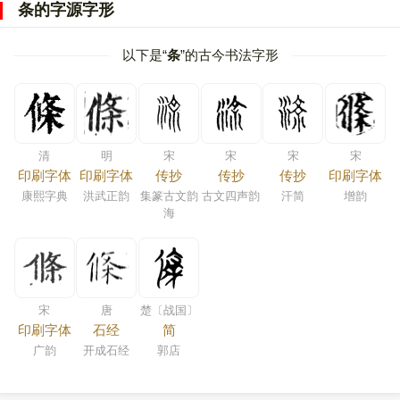
条的字源字形
以下是“
条
”的古今书法字形
清
明
宋
宋
宋
宋
印刷字体
印刷字体
传抄
传抄
传抄
印刷字体
康熙字典
洪武正韵
集篆古文韵
古文四声韵
汗简
增韵
海
宋
唐
楚〔战国〕
印刷字体
石经
简
广韵
开成石经
郭店