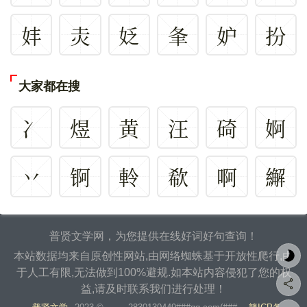
妦
灻
姂
夆
妒
扮
大家都在搜
冫
煜
黄
汪
碕
婀
丷
锕
軨
欷
啊
繲
普贤文学网，为您提供在线好词好句查询！
本站数据均来自原创性网站,由网络蜘蛛基于开放性爬行,由
于人工有限,无法做到100%避规.如本站内容侵犯了您的权
益,请及时联系我们进行处理！