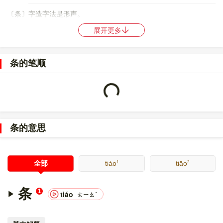
〔条〕字造字法是形声。
展开更多
〔条〕字仓颉码是
HED
，五笔是
TSU
，四角号码是
27904
，郑码是
RSF
，中文电码是
2742
，区位码是
4485
。
条的笔顺
〔条〕字的UNICODE是
U+6761
，位于UNICODE的
中日韩统一表
意文字 (基本汉字)
，10进制：26465，UTF-32：
00006761，UTF-8：E6 9D A1。
Loading...
〔条〕字在
《通用规范汉字表》
的
一级字表
中，序号
0816
。
条的意思
〔条〕字的异体字是
條;樤;?;?
。
1
2
全部
tiáo
tiāo
条
1
tiáo
ㄊㄧㄠˊ