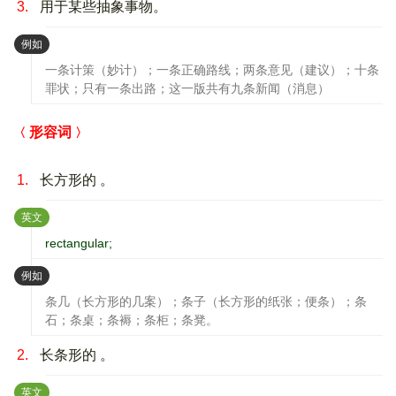
3.
用于某些抽象事物。
：
例如
一条计策（妙计）；一条正确路线；两条意见（建议）；十条
罪状；只有一条出路；这一版共有九条新闻（消息）
形容词
1.
长方形的 。
：
英文
rectangular;
：
例如
条几（长方形的几案）；条子（长方形的纸张；便条）；条
石；条桌；条褥；条柜；条凳。
2.
长条形的 。
：
英文