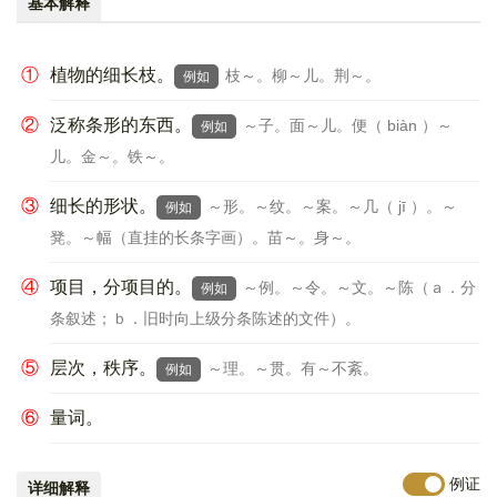
基本解释
①
植物的细长枝。
枝～。柳～儿。荆～。
例如
②
泛称条形的东西。
～子。面～儿。便（ biàn ）～
例如
儿。金～。铁～。
③
细长的形状。
～形。～纹。～案。～几（ jī ）。～
例如
凳。～幅（直挂的长条字画）。苗～。身～。
④
项目，分项目的。
～例。～令。～文。～陈（ａ．分
例如
条叙述；ｂ．旧时向上级分条陈述的文件）。
⑤
层次，秩序。
～理。～贯。有～不紊。
例如
⑥
量词。
例证
详细解释