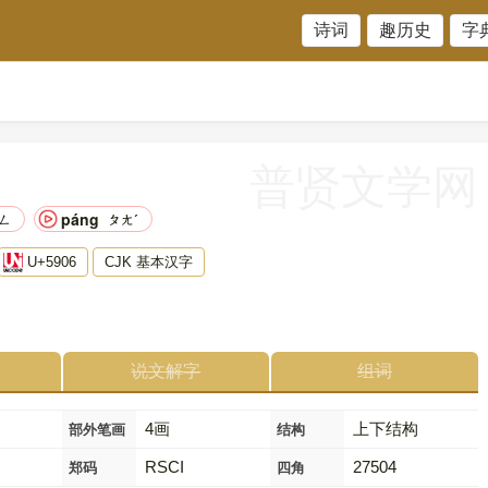
诗词
趣历史
字
普贤文学网
páng
ㄥ
ㄆㄤˊ
U+5906
CJK 基本汉字
说文解字
组词
4画
上下结构
部外笔画
结构
RSCI
27504
郑码
四角