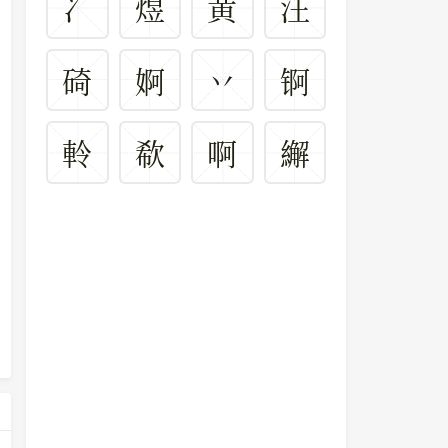
冫
煜
黄
汪
碕
婀
丷
锕
軨
欷
啊
繲