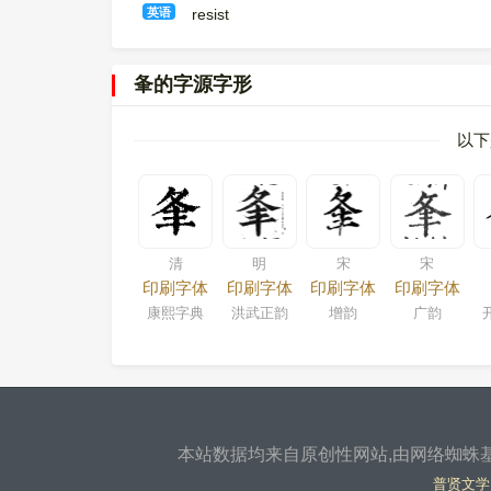
英语
resist
夆的字源字形
以下
清
明
宋
宋
印刷字体
印刷字体
印刷字体
印刷字体
康熙字典
洪武正韵
增韵
广韵
本站数据均来自原创性网站,由网络蜘蛛基
普贤文学