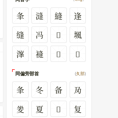
夆
漨
縫
逢
缝
冯
𡕖
堸
溄
䙜
𧍯
𢪋
同偏旁部首
(
夂部
)
夆
冬
备
夃
夎
夏
𡕖
复