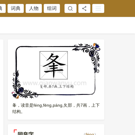
典
词典
人物
组词
夆，读音是féng,fēng,páng,夂部，共7画，上下
结构。
同音字
（
féng
）