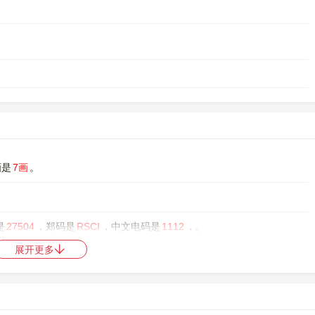
画是
7画
。
是
27504
，郑码是
RSCI
，中文电码是
1112
，。
展开更多
中日韩统一表意文字 (基本汉字)
，10进制：22790，UTF-32：