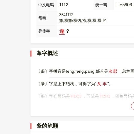
1112
U+5906
中文电码
统一码
3541112
笔画
撇,横撇/横钩,捺,横,横,横,竖
逢
?
异体字
夆字概述
〔夆〕字拼音是féng,fēng,páng,部首是
夂部
，总笔
〔夆〕字是上下结构，可拆字为“
夂;丰
”。
〔夆〕字仓颉码是
HEQJ
，五笔是
TDHJ
，四角号码
〔夆〕字的UNICODE是
U+5906
，位于UNICODE的
00005906，UTF-8：E5 A4 86。
夆的笔顺
〔夆〕字的异体字是
逢;?
。