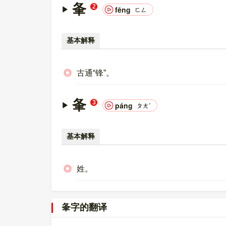
夆
2
fēng
ㄈㄥ
基本解释
◎
古通“锋”。
夆
3
páng
ㄆㄤˊ
基本解释
◎
姓。
夆字的翻译