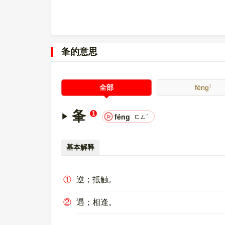
夆的意思
1
全部
féng
夆
1
féng
ㄈㄥˊ
基本解释
①
逆；抵触。
②
遇；相逢。