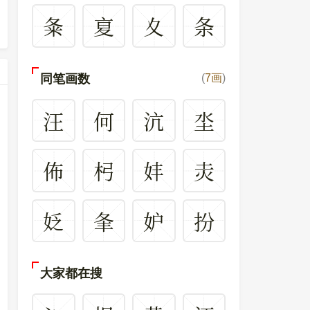
夈
㚆
夊
条
同笔画数
(
7画
)
汪
何
沆
坔
佈
杛
妦
灻
姂
夆
妒
扮
大家都在搜