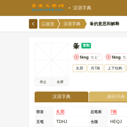
汉语字典
夆的意思和解释
汉语字典
首页
夆
复制
féng
fēng
ㄈㄥˊ
ㄈ
夂部
共7画
上下结构
停止
全屏
汉语字典
康熙字典
夂部
7画
部首
总笔画
TDHJ
HEQJ
五笔
仓颉