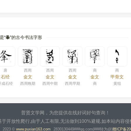
是“
夆
”的古今书法字形
唐
西周
西周
西周
商
商
石经
金文
金文
金文
金文
甲骨文
开成石经
西周晚期
西周中期
西周早期
商
黄组
普贤文学网，为您提供在线好词好句查询！
于开放性爬行,由于人工有限,无法做到100%避规.如本站内容
2023 ©
www.puxian163.com
2830130449###qq.com(###转为@)
赣ICP备20