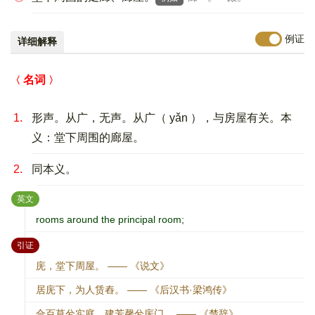
例证
详细解释
名词
1.
形声。从广，无声。从广（ yǎn ），与房屋有关。本
义：堂下周围的廊屋。
2.
同本义。
：
英文
rooms around the principal room;
：
引证
庑，堂下周屋。 —— 《说文》
居庑下，为人赁舂。 —— 《后汉书·梁鸿传》
合百草兮实庭，建芳馨兮庑门。 —— 《楚辞》