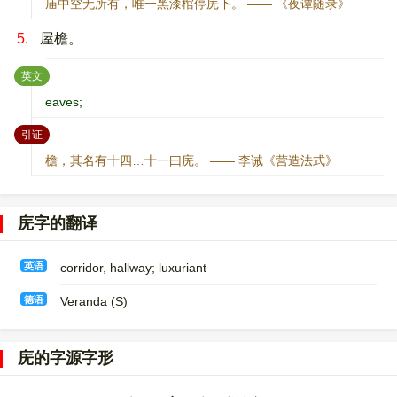
庙中空无所有，唯一黑漆棺停庑下。 —— 《夜谭随录》
5.
屋檐。
：
英文
eaves;
：
引证
檐，其名有十四…十一曰庑。 —— 李诫《营造法式》
庑字的翻译
英语
corridor, hallway; luxuriant
德语
Veranda (S)
庑的字源字形