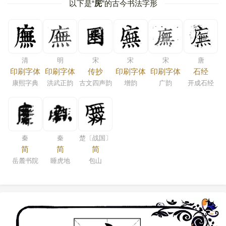
以下是“
庑
”的古今书法字形
清
明
宋
宋
宋
唐
印刷字体
印刷字体
传抄
印刷字体
印刷字体
石经
康熙字典
洪武正韵
古文四声韵
增韵
广韵
开成石经
秦
秦
楚〔战国〕
简
简
简
岳麓书院
睡虎地
包山