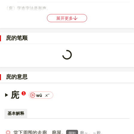
〔庑〕字造字法是形声。
展开更多
86
98
〔庑〕字仓颉码是
IMKU
，五笔是
YFQV
,OFQV
，四角号码是
00212
，郑码是
TGAG
，中文电码是
1682
，区位码是
6648
。
庑的笔顺
〔庑〕字的UNICODE是
U+5E91
，位于UNICODE的
中日韩统一表
意文字 (基本汉字)
，10进制：24209，UTF-32：
Loading...
00005E91，UTF-8：E5 BA 91。
〔庑〕字在
《通用规范汉字表》
的
二级字表
中，序号
3756
。
庑的意思
〔庑〕字的异体字是
廡;?;?;?;?;?
。
庑
1
wǔ
ㄨˇ
基本解释
◎
堂下周围的走廊、廊屋。
廊～。～殿。
例如