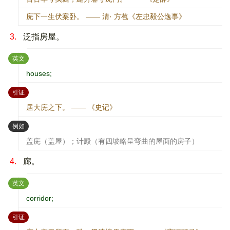
庑下一生伏案卧。 —— 清· 方苞《左忠毅公逸事》
3.
泛指房屋。
：
英文
houses;
：
引证
居大庑之下。 —— 《史记》
：
例如
盖庑（盖屋）；计殿（有四坡略呈弯曲的屋面的房子）
4.
廊。
：
英文
corridor;
：
引证