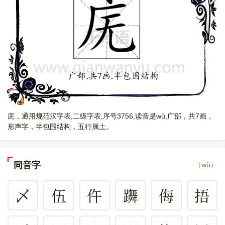
庑，通用规范汉字表,二级字表,序号3756,读音是wǔ,广部，共7画，
形声字，半包围结构，五行属土。
同音字
（
wǔ
）
乄
伍
仵
躌
侮
捂