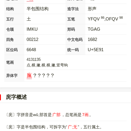
半包围结构
形声
结构
造字法
86
98
土
YFQV
,OFQV
五行
五笔
IMKU
TGAG
仓颉
郑码
00212
1682
四角
中文电码
6648
U+5E91
区位码
统一码
4131135
笔画
点,横,撇,横,横,撇,竖弯钩
廡
? ? ? ? ?
异体字
庑字概述
〔庑〕字拼音是wǔ,部首是
广部
，总笔画是
7画
。
〔庑〕字是半包围结构，可拆字为“
广;无
”，五行属土。