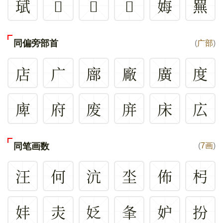
珷
𢑟
𢨂
𧽋
娒
䍢
同偏旁部首
(
广部
)
店
广
廍
廠
廣
度
庳
府
废
庰
床
広
同笔画数
(
7画
)
汪
何
沆
坔
佈
杛
妦
灻
姂
夆
妒
扮