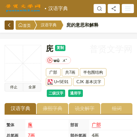
汉语字典
庑的意思和解释
汉语字典
首页
庑
普贤文学网
复制
wǔ
ㄨˇ
广部
共7画
半包围结构
U+5E91
CJK 基本汉字
停止
全屏
二级汉字
通用字
汉语字典
康熙字典
说文解字
组词
廡
广部
繁体
部首
7画
4画
总笔画
部外笔画