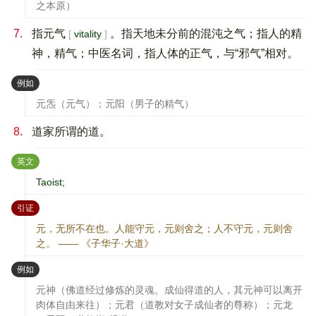
之本原）
7.
指元气
。指天地未分前的混沌之气；指人的精
vitality
神，精气；中医名词，指人体的正气，与“邪气”相对。
：
例如
元炁（元气）；元阳（男子的精气）
8.
道家所谓的道。
：
英文
Taoist;
：
引证
元，无所不在也。人能守元，元则舍之；人不守元，元则舍
之。 —— 《子华子·大道》
：
例如
元神（佛道经过修炼的灵魂。成仙得道的人，其元神可以离开
肉体自由来往）；元君（道教对女子成仙者的尊称）；元龙