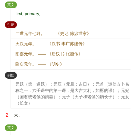
：
英文
first; primary;
：
引证
二世元年七月。 —— 《史记·陈涉世家》
天汉元年。 —— 《汉书·李广苏建传》
阳嘉元年。 —— 《后汉书·张衡传》
隆庆元年。 —— 《明史》
：
例如
元题（第一道题）；元辰（元旦；吉日）；元首（迷信占卜名
称之一，六壬课中的第一课，是大吉大利，如愿的课）；元妃
（国君或诸侯的嫡妻）；元子（天子和诸侯的嫡长子）；元女
（长女）
2.
大。
：
英文