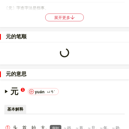
〔元〕字造字法是指事。
展开更多
〔元〕字仓颉码是
MMU
，五笔是
FQB
，四角号码是
10212
，郑码
是
BDRD
，中文电码是
0337
，区位码是
5210
。
元的笔顺
〔元〕字的UNICODE是
U+5143
，位于UNICODE的
中日韩统一表
Loading...
意文字 (基本汉字)
，10进制：20803，UTF-32：
00005143，UTF-8：E5 85 83。
〔元〕字在
《通用规范汉字表》
的
一级字表
中，序号
0080
。
元的意思
〔元〕字的异体字是
原;圓
。
元
1
yuán
ㄩㄢˊ
基本解释
①
头、首、始、大。
～凶。～首。～旦。～年。～勋。
例如