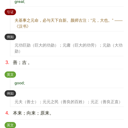
great;
：
引证
夫基事之元命，必与天下自新。颜师古注：“元，大也。” ——
《汉书》
：
例如
元功巨勋（巨大的功勋）；元庸（巨大的功劳）；元勋（大功
勋）
3.
善；吉 。
：
英文
good;
：
例如
元夫（善士）；元元之民（善良的百姓）；元正（善良正直）
4.
本来；向来；原来。
：
英文