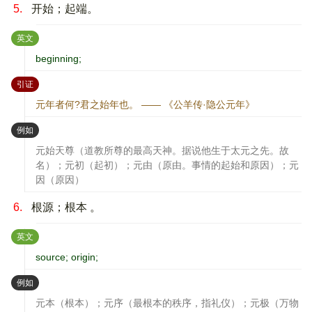
5.
开始；起端。
：
英文
beginning;
：
引证
元年者何?君之始年也。 —— 《公羊传·隐公元年》
：
例如
元始天尊（道教所尊的最高天神。据说他生于太元之先。故
名）；元初（起初）；元由（原由。事情的起始和原因）；元
因（原因）
6.
根源；根本 。
：
英文
source; origin;
：
例如
元本（根本）；元序（最根本的秩序，指礼仪）；元极（万物