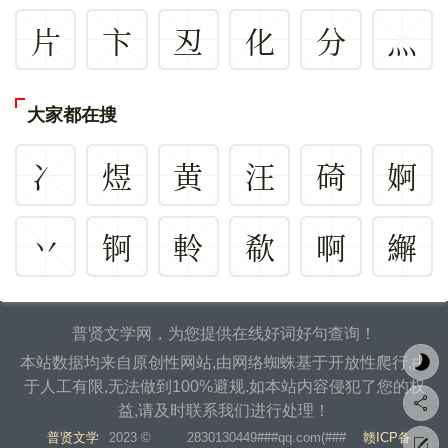
片
卞
丒
化
分
灬
大家都在搜
冫
煜
黄
汪
碕
婀
丷
锕
軨
欷
啊
繲
普贤文学网，为您提供在线好词好句查询！
本站数据均来自原创性网站,由网络蜘蛛基于开放性爬行,由
于人工有限,无法做到100%避规.如本站内容侵犯了您的权
益,请及时联系我们进行处理！
普贤文学
2023 ©
2830130449###qq.com(###
赣ICP备