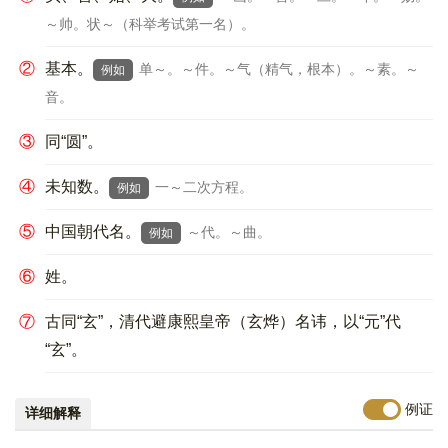
～帅。状～（科举考试第一名）。
②
基本。
单～。～件。～气（精气，根本）。～素。～
例如
音。
③
同“圆”。
④
未知数。
一～二次方程。
例如
⑤
中国朝代名。
～代。～曲。
例如
⑥
姓。
⑦
古同“玄”，清代避康熙皇帝（玄烨）名讳，以“元”代
“玄”。
例证
详细解释