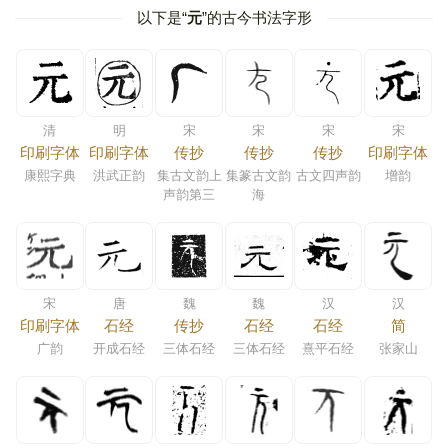
以下是“
元
”的古今书法字形
清
明
宋
宋
宋
宋
印刷字体
印刷字体
传抄
传抄
传抄
印刷字体
康熙字典
洪武正韵
集古文韵上
集篆古文韵
古文四声韵
增韵
声韵第三
海
宋
唐
魏
魏
汉
汉
印刷字体
石经
传抄
石经
石经
简
广韵
开成石经
三体石经
三体石经
熹平石经
张家山