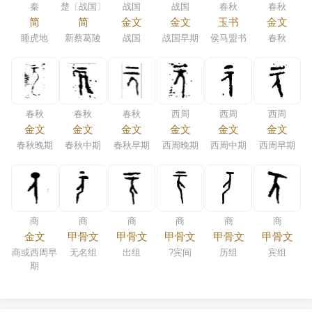
秦
楚〔战国〕
战国
战国
春秋
春秋
简
简
金文
金文
玉书
金文
睡虎地
新蔡葛陵
战国
战国早期
侯马盟书
春秋
春秋
春秋
春秋
西周
西周
西周
金文
金文
金文
金文
金文
金文
春秋晚期
春秋中期
春秋早期
西周晚期
西周中期
西周早期
商
商
商
商
商
商
金文
甲骨文
甲骨文
甲骨文
甲骨文
甲骨文
商或西周早
无名组
出组
?宾间
历组
宾组
期