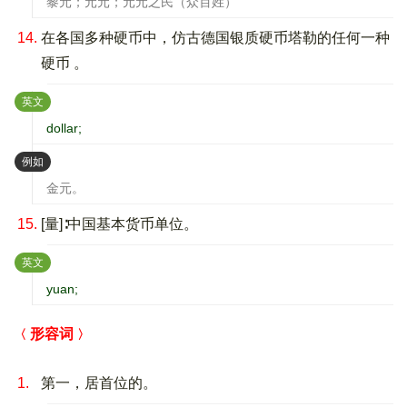
黎元；元元；元元之民（众百姓）
14.
在各国多种硬币中，仿古德国银质硬币塔勒的任何一种
硬币 。
：
英文
dollar;
：
例如
金元。
15.
[量]∶中国基本货币单位。
：
英文
yuan;
形容词
1.
第一，居首位的。