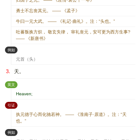
归国子之元。 —— 《左传·哀公十一年》
勇士不忘丧其元。 —— 《孟子》
牛曰一元大武。 —— 《礼记·曲礼》。注：“头也。”
吐蕃叛换方炽， 敬玄失律， 审礼丧元，安可更为西方生事?
—— 《新唐书》
：
例如
元首（头）
3.
天。
：
英文
Heaven;
：
引证
执元德于心而化驰若神。 —— 《淮南子·原道》。注：“天
也。”
：
例如