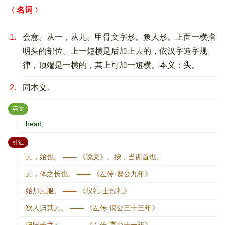
名词
1.
会意。从一，从兀。甲骨文字形。象人形。上面一横指
明头的部位。上一短横是后加上去的，依汉字造字规
律，顶端是一横的，其上可加一短横。本义：头。
2.
同本义。
：
英文
head;
：
引证
元，始也。 —— 《说文》。按，当训首也。
元，体之长也。 —— 《左传·襄公九年》
始加元服。 —— 《仪礼·士冠礼》
狄人归其元。 —— 《左传·僖公三十三年》