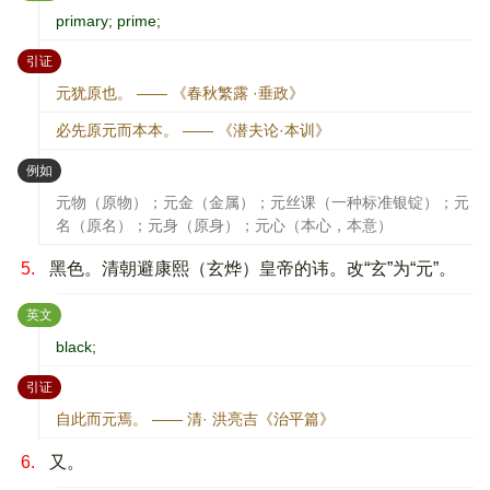
primary; prime;
：
引证
元犹原也。 —— 《春秋繁露 ·垂政》
必先原元而本本。 —— 《潜夫论·本训》
：
例如
元物（原物）；元金（金属）；元丝课（一种标准银锭）；元
名（原名）；元身（原身）；元心（本心，本意）
5.
黑色。清朝避康熙（玄烨）皇帝的讳。改“玄”为“元”。
：
英文
black;
：
引证
自此而元焉。 —— 清· 洪亮吉《治平篇》
6.
又。