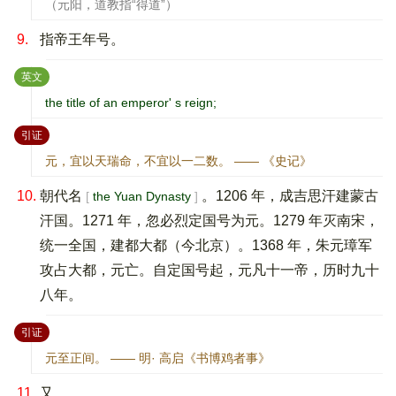
（元阳，道教指“得道”）
9.
指帝王年号。
：
英文
the title of an emperor' s reign;
：
引证
元，宜以天瑞命，不宜以一二数。 —— 《史记》
10.
朝代名
。1206 年，成吉思汗建蒙古
the Yuan Dynasty
汗国。1271 年，忽必烈定国号为元。1279 年灭南宋，
统一全国，建都大都（今北京）。1368 年，朱元璋军
攻占大都，元亡。自定国号起，元凡十一帝，历时九十
八年。
：
引证
元至正间。 —— 明· 高启《书博鸡者事》
11.
又。