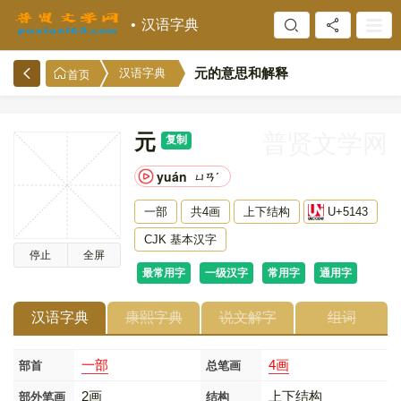
汉语字典
元的意思和解释
汉语字典
首页
元
普贤文学网
复制
yuán
ㄩㄢˊ
一部
共4画
上下结构
U+5143
CJK 基本汉字
停止
全屏
最常用字
一级汉字
常用字
通用字
汉语字典
康熙字典
说文解字
组词
一部
4画
部首
总笔画
2画
上下结构
部外笔画
结构