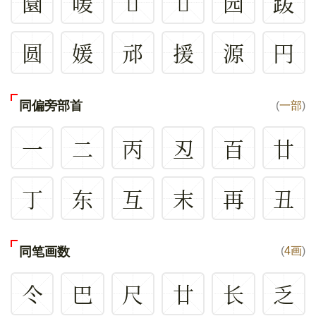
圜
喛
𠫒
𠫐
园
䟦
圆
媛
邧
援
源
円
同偏旁部首
(
一部
)
一
二
丙
丒
百
廿
丁
东
互
末
再
丑
同笔画数
(
4画
)
仒
巴
尺
廿
长
乏