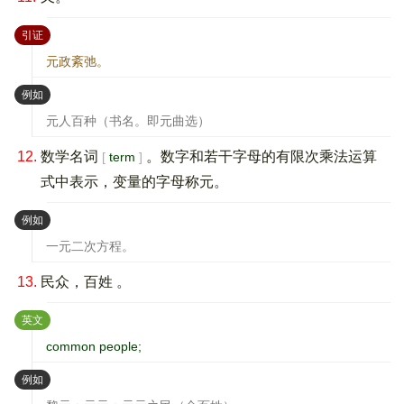
：
引证
元政紊弛。
：
例如
元人百种（书名。即元曲选）
12.
数学名词
。数字和若干字母的有限次乘法运算
term
式中表示，变量的字母称元。
：
例如
一元二次方程。
13.
民众，百姓 。
：
英文
common people;
：
例如