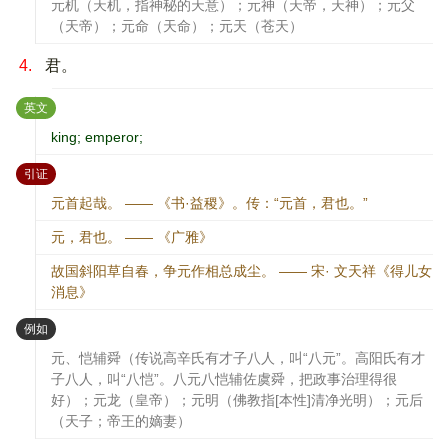
元机（天机，指神秘的天意）；元神（天帝，天神）；元父
（天帝）；元命（天命）；元天（苍天）
4.
君。
：
英文
king; emperor;
：
引证
元首起哉。 —— 《书·益稷》。传：“元首，君也。”
元，君也。 —— 《广雅》
故国斜阳草自春，争元作相总成尘。 —— 宋· 文天祥《得儿女
消息》
：
例如
元、恺辅舜（传说高辛氏有才子八人，叫“八元”。高阳氏有才
子八人，叫“八恺”。八元八恺辅佐虞舜，把政事治理得很
好）；元龙（皇帝）；元明（佛教指[本性]清净光明）；元后
（天子；帝王的嫡妻）