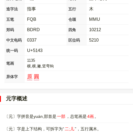
指事
木
造字法
五行
FQB
MMU
五笔
仓颉
BDRD
10212
郑码
四角
0337
5210
中文电码
区位码
U+5143
统一码
1135
笔画
横,横,撇,竖弯钩
原
圓
异体字
元字概述
〔元〕字拼音是yuán,部首是
一部
，总笔画是
4画
。
〔元〕字是上下结构，可拆字为“
二;儿
”，五行属木。