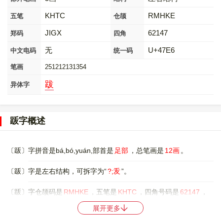
KHTC
RMHKE
五笔
仓颉
JIGX
62147
郑码
四角
无
U+47E6
中文电码
统一码
笔画
251212131354
跋
异体字
䟦字概述
〔䟦〕字拼音是bá,bó,yuán,部首是
足部
，总笔画是
12画
。
〔䟦〕字是左右结构，可拆字为“
?;叐
”。
〔䟦〕字仓颉码是
RMHKE
，五笔是
KHTC
，四角号码是
62147
，
郑码是
JIGX
，中文电码是
无
，。
展开更多