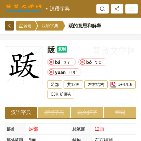
汉语字典
䟦的意思和解释
汉语字典
首页
䟦
普贤文学网
复制
bá
bó
ㄅㄚˊ
ㄅㄛˊ
yuán
ㄩㄢˊ
足部
共12画
左右结构
U+47E6
CJK 扩展A
汉语字典
康熙字典
说文解字
组词
足部
12画
部首
总笔画
5画
左右结构
部外笔画
结构