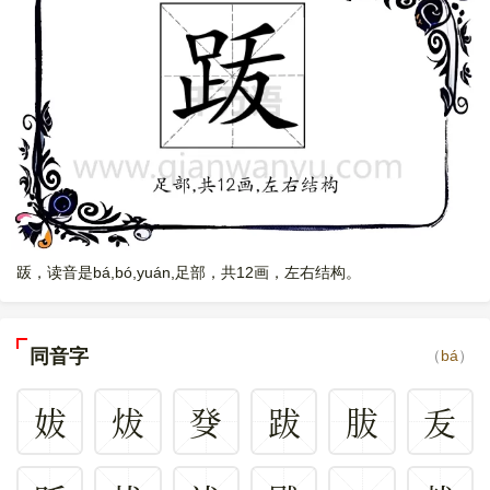
䟦，读音是bá,bó,yuán,足部，共12画，左右结构。
同音字
（
bá
）
妭
炦
癹
跋
胈
叐