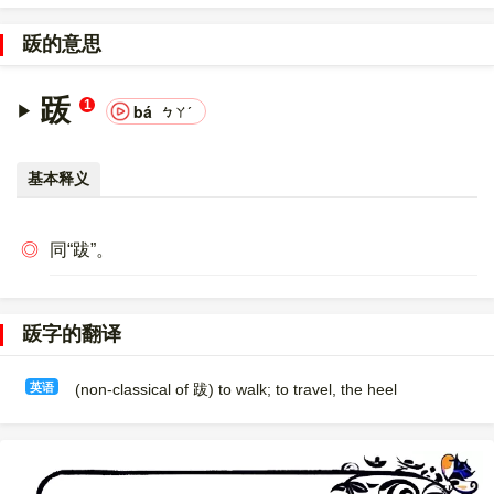
〔䟦〕字的UNICODE是
U+47E6
，位于UNICODE的
中日韩统一表
意文字扩展区A
，10进制：18406，UTF-32：000047E6，
䟦的意思
UTF-8：E4 9F A6。
〔䟦〕字的异体字是
跋
。
䟦
1
bá
ㄅㄚˊ
基本释义
◎
同“跋”。
䟦字的翻译
英语
(non-classical of 跋) to walk; to travel, the heel