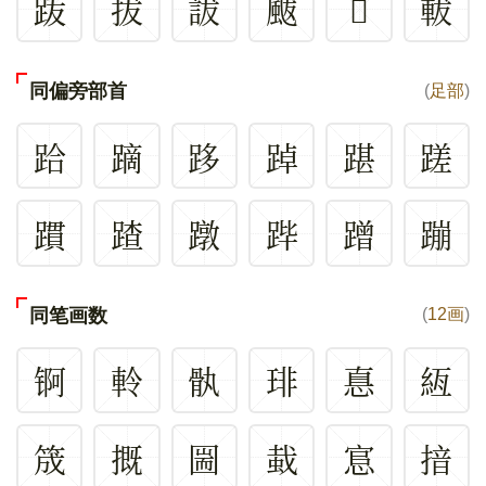
䟦
拔
詙
颰
𥥛
軷
同偏旁部首
(
足部
)
跲
蹢
跢
踔
踸
蹉
躀
蹅
蹾
跸
蹭
蹦
同笔画数
(
12画
)
锕
軨
骫
琲
惪
絚
筬
摡
圌
蛓
悹
揞