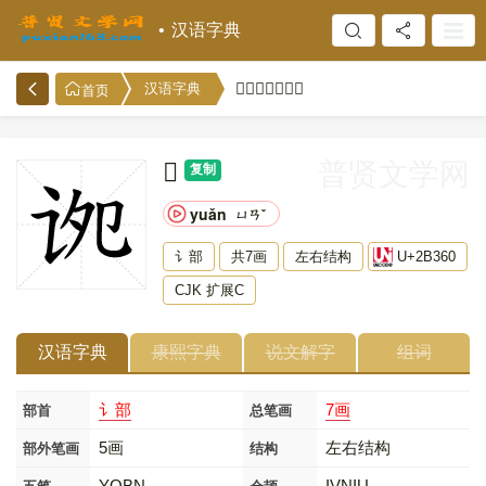
汉语字典
𫍠的意思和解释
汉语字典
首页
𫍠
普贤文学网
复制
yuǎn
ㄩㄢˇ
讠部
共7画
左右结构
U+2B360
CJK 扩展C
汉语字典
康熙字典
说文解字
组词
讠部
7画
部首
总笔画
5画
左右结构
部外笔画
结构
YQBN
IVNIU