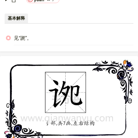
基本解释
◎
见“䛄”。