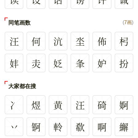
同笔画数
(
7画
)
汪
何
沆
坔
佈
杛
妦
灻
姂
夆
妒
扮
大家都在搜
冫
煜
黄
汪
碕
婀
丷
锕
軨
欷
啊
繲