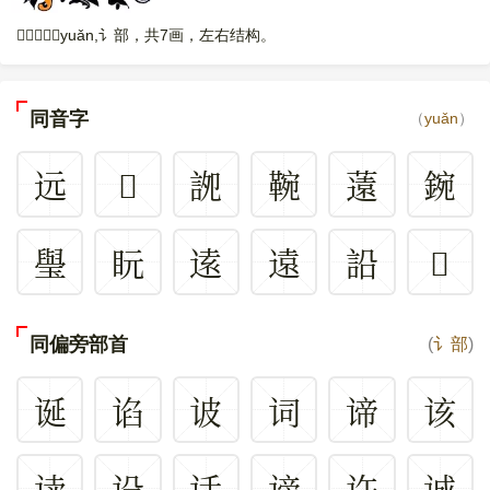
𫍠，读音是yuǎn,讠部，共7画，左右结构。
同音字
（
yuǎn
）
远
𫍠
䛄
䩩
薳
鋺
㼂
盶
逺
遠
䛇
𠒜
同偏旁部首
(
讠部
)
诞
谄
诐
词
谛
该
读
设
话
谤
许
诚