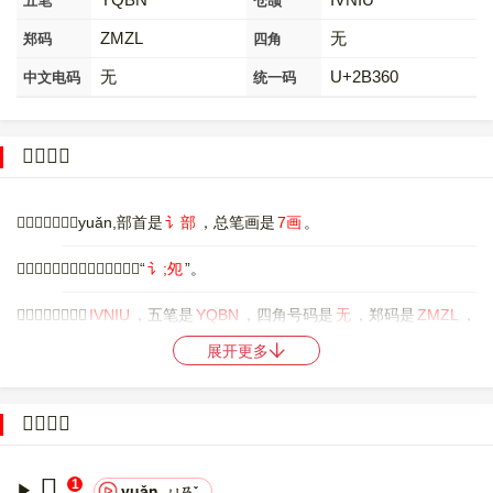
五笔
仓颉
ZMZL
无
郑码
四角
无
U+2B360
中文电码
统一码
𫍠字概述
〔𫍠〕字拼音是yuǎn,部首是
讠部
，总笔画是
7画
。
〔𫍠〕字是左右结构，可拆字为“
讠;夗
”。
〔𫍠〕字仓颉码是
IVNIU
，五笔是
YQBN
，四角号码是
无
，郑码是
ZMZL
，
中文电码是
无
，。
展开更多
〔𫍠〕字的UNICODE是
U+2B360
，位于UNICODE的
中日韩统一表意文
字扩展区C
，10进制：176992，UTF-32：0002B360，
𫍠的意思
UTF-8：F0 AB 8D A0。
𫍠
1
yuǎn
ㄩㄢˇ