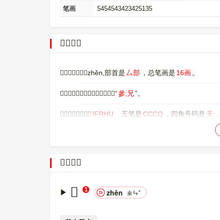
笔画
5454543423425135
𠬓字概述
〔𠬓〕字拼音是zhěn,部首是
厶部
，总笔画是
16画
。
〔𠬓〕字是左右结构，可拆字为“
參;兄
”。
〔𠬓〕字仓颉码是
IFRHU
，五笔是
CCCQ
，四角号码是
无
〔𠬓〕字的UNICODE是
U+20B13
，位于UNICODE的
中
UTF-8：F0 A0 AC 93。
𠬓的意思
𠬓
1
zhěn
ㄓㄣˇ