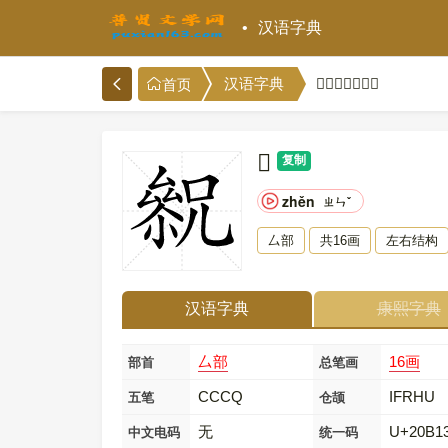
汉语字典
𠬓的意思和解释
汉语字典
首页
𠬓
复制
zhěn
ㄓㄣˇ
厶部
共16画
左右结构
汉语字典
康熙字典
厶部
16画
部首
总笔画
CCCQ
IFRHU
五笔
仓颉
无
U+20B1
中文电码
统一码