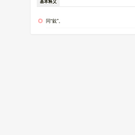
基本释义
◎
同“㓄”。