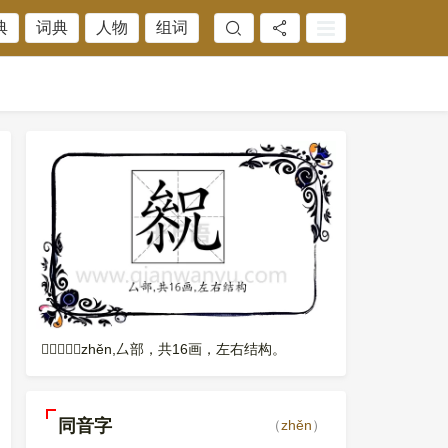
典
词典
人物
组词
𠬓，读音是zhěn,厶部，共16画，左右结构。
同音字
（
zhěn
）