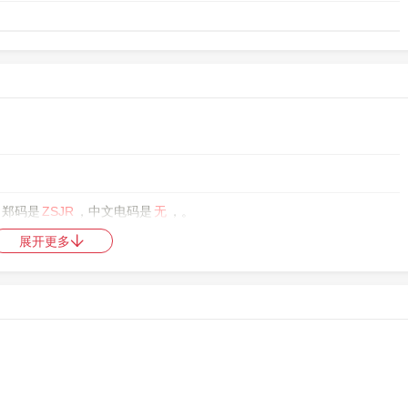
，郑码是
ZSJR
，中文电码是
无
，。
展开更多
日韩统一表意文字扩展区B
，10进制：133907，UTF-32：00020B13，