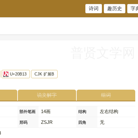
诗词
趣历史
字
普贤文学网
U+20B13
CJK 扩展B
说文解字
组词
14画
左右结构
部外笔画
结构
ZSJR
无
郑码
四角
3