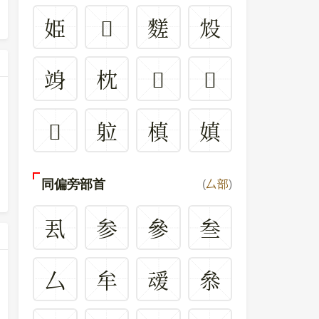
姫
𣓀
䴾
㱽
竧
枕
𠬓
𣬻
𣱽
䠴
槙
嫃
同偏旁部首
(
厶部
)
厾
参
參
叁
厶
牟
叆
叅