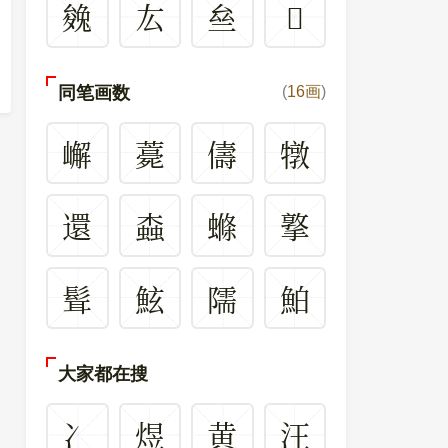
㕙
厷
亝
𠬓
同笔画数
(
16画
)
嶰
薧
儔
犜
還
螙
螩
撉
髶
鮌
隭
鮊
大家都在搜
冫
煜
黄
汪