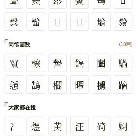
鬂
髷
𩬟
𩭘
鬅
鬚
同笔画数
(
18画
)
竄
檫
謺
鎬
闔
騧
懖
鵠
櫊
曜
櫄
蹢
大家都在搜
冫
煜
黄
汪
碕
婀