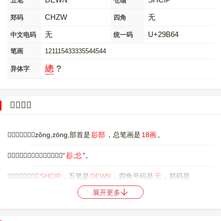
五笔
仓颉
CHZW
无
郑码
四角
无
U+29B64
中文电码
统一码
笔画
121115433335544544
總
?
异体字
𩭤字概述
〔𩭤〕字拼音是zǒng,zōng,部首是
髟部
，总笔画是
18画
。
〔𩭤〕字是上下结构，可拆字为“
髟;忩
”。
〔𩭤〕字仓颉码是
SHCIP
，五笔是
DEWN
，四角号码是
无
，郑码是
CHZW
，中文电码是
无
，。
展开更多
〔𩭤〕字的UNICODE是
U+29B64
，位于UNICODE的
中日韩统一表意文
字扩展区B
，10进制：170852，UTF-32：00029B64，UTF-