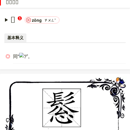
𩭤的意思
8：F0 A9 AD A4。
〔𩭤〕字的异体字是
總;?
。
𩭤
1
zǒng
ㄗㄨㄥˇ
基本释义
◎
同“
”。