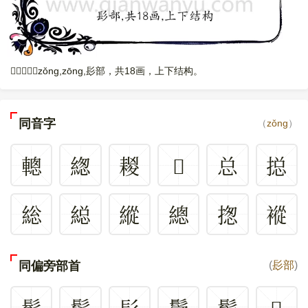
𩭤，读音是zǒng,zōng,髟部，共18画，上下结构。
同音字
（
zǒng
）
䡯
緫
䎫
𩮀
总
搃
総
縂
縱
總
揔
䙕
同偏旁部首
(
髟部
)
髶
鬓
髟
鬢
髩
𩯹