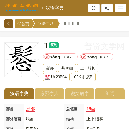
汉语字典
𩭤的意思和解释
汉语字典
首页
𩭤
普贤文学网
复制
zǒng
zōng
ㄗㄨㄥˇ
ㄗㄨㄥ
髟部
共18画
上下结构
U+29B64
CJK 扩展B
汉语字典
康熙字典
说文解字
组词
髟部
18画
部首
总笔画
8画
上下结构
部外笔画
结构
DEWN
SHCIP