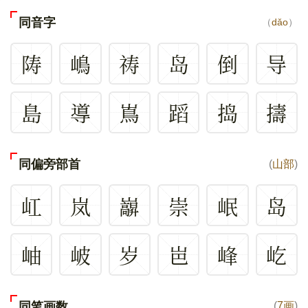
同音字
（
dǎo
）
陦
嶋
祷
岛
倒
导
島
導
嶌
蹈
捣
擣
同偏旁部首
(
山部
)
屸
岚
巐
崇
岷
岛
岫
岥
岁
岜
峰
屹
同笔画数
(
7画
)