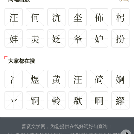
汪
何
沆
坔
佈
杛
妦
灻
姂
夆
妒
扮
大家都在搜
冫
煜
黄
汪
碕
婀
丷
锕
軨
欷
啊
繲
普贤文学网，为您提供在线好词好句查询！