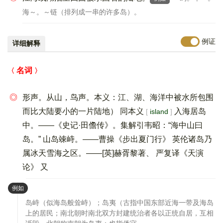
海～。～链（排列成一串的许多岛）。
例证
详细解释
名词
◎
形声。从山，鸟声。本义：江、湖、海洋中被水所包围
而比大陆要小的一片陆地） 同本义
入海居岛
island
中。——《史记·田儋传》。集解引韦昭：“海中山曰
岛。” 山岛竦峙。——曹操《步出夏门行》 英伦诸岛乃
属冰天雪海之区。——[英]赫胥黎著、 严复译《天演
论》 又
：
例如
岛峙（似海岛般耸峙）；岛夷（古指中国东部近海一带及海岛
上的居民；南北朝时南北双方封建统治者各以正统自居，互相