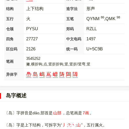
上下结构
形声
结构
造字法
86
98
火
QYNM
,QMK
五行
五笔
PYSU
RZLL
仓颉
郑码
27727
1497
四角
中文电码
2126
U+5C9B
区位码
统一码
3545252
笔画
撇,横折钩,点,竖折折钩,竖,竖折/竖弯,竖
㠀
島
嶋
嶌
嶹
陦
隝
隯
异体字
岛字概述
〔岛〕字拼音是dǎo,部首是
山部
，总笔画是
7画
。
〔岛〕字是上下结构，可拆字为“
丿;?;丶;山
”，五行属火。