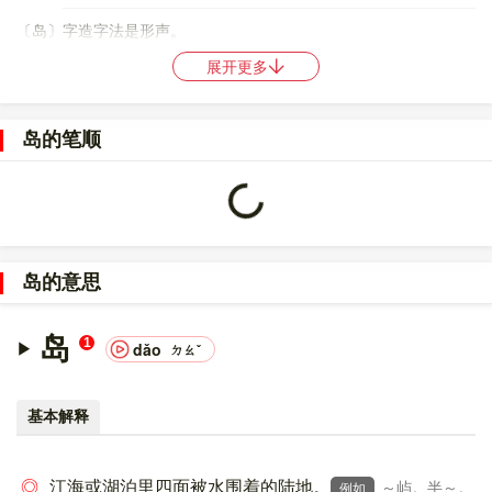
〔岛〕字造字法是形声。
展开更多
86
98
〔岛〕字仓颉码是
PYSU
，五笔是
QYNM
,QMK
，四角号码是
27727
，郑码是
RZLL
，中文电码是
1497
，区位码是
2126
。
岛的笔顺
〔岛〕字的UNICODE是
U+5C9B
，位于UNICODE的
中日韩统一表
意文字 (基本汉字)
，10进制：23707，UTF-32：
Loading...
00005C9B，UTF-8：E5 B2 9B。
〔岛〕字在
《通用规范汉字表》
的
一级字表
中，序号
0820
。
岛的意思
〔岛〕字的异体字是
㠀;島;嶋;嶌;嶹;陦;隝;隯
。
岛
1
dǎo
ㄉㄠˇ
基本解释
◎
江海或湖泊里四面被水围着的陆地。
～屿。半～。
例如