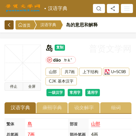
汉语字典
岛的意思和解释
汉语字典
首页
岛
普贤文学网
复制
dǎo
ㄉㄠˇ
山部
共7画
上下结构
U+5C9B
CJK 基本汉字
停止
全屏
一级汉字
常用字
通用字
汉语字典
康熙字典
说文解字
组词
島
山部
繁体
部首
7画
4画
总笔画
部外笔画