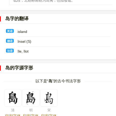
诋毁，北朝称南朝为岛夷；也指倭寇。
岛字的翻译
英语
island
德语
Insel (S)
法语
île, îlot
岛的字源字形
以下是“
岛
”的古今书法字形
清
明
宋
印刷字体
印刷字体
印刷字体