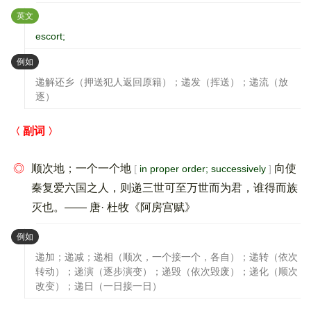
：
英文
escort;
：
例如
递解还乡（押送犯人返回原籍）；递发（挥送）；递流（放
逐）
副词
◎
顺次地；一个一个地
向使
in proper order; successively
秦复爱六国之人，则递三世可至万世而为君，谁得而族
灭也。—— 唐· 杜牧《阿房宫赋》
：
例如
递加；递减；递相（顺次，一个接一个，各自）；递转（依次
转动）；递演（逐步演变）；递毁（依次毁废）；递化（顺次
改变）；递日（一日接一日）