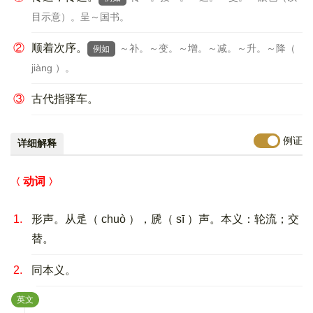
目示意）。呈～国书。
②
顺着次序。
～补。～变。～增。～减。～升。～降（
例如
jiàng ）。
③
古代指驿车。
例证
详细解释
动词
1.
形声。从辵（ chuò ），虒（ sī ）声。本义：轮流；交
替。
2.
同本义。
：
英文