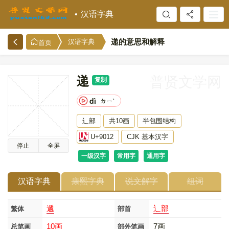
汉语字典
递的意思和解释
汉语字典
首页
递
普贤文学网
复制
dì
ㄉㄧˋ
辶部
共10画
半包围结构
U+9012
CJK 基本汉字
停止
全屏
一级汉字
常用字
通用字
汉语字典
康熙字典
说文解字
组词
遞
辶部
繁体
部首
10画
7画
总笔画
部外笔画