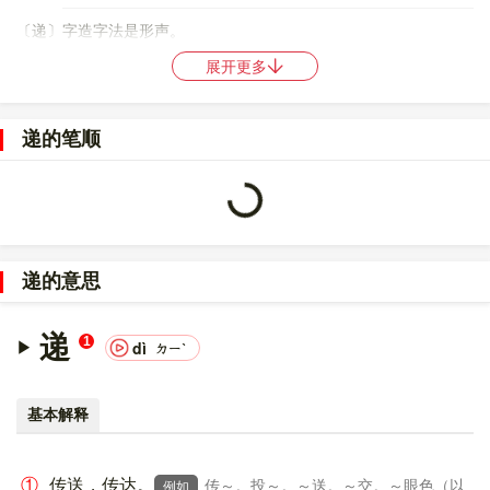
〔递〕字造字法是形声。
展开更多
〔递〕字仓颉码是
YCNH
，五笔是
UXHP
，四角号码是
38302
，郑
码是
WUYZ
，中文电码是
6677
，区位码是
2161
。
递的笔顺
〔递〕字的UNICODE是
U+9012
，位于UNICODE的
中日韩统一表
意文字 (基本汉字)
，10进制：36882，UTF-32：
00009012，UTF-8：E9 80 92。
Loading...
〔递〕字在
《通用规范汉字表》
的
一级字表
中，序号
2064
。
递的意思
〔递〕字的异体字是
逓;遞;?;?;?;?
。
递
1
dì
ㄉㄧˋ
基本解释
①
传送，传达。
传～。投～。～送。～交。～眼色（以
例如