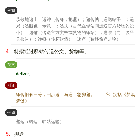
：
例如
恭敬地递上；递钟（传杯，把盏）；递传帖（递送帖子）；递
局（递眼色；示意）；递夫（古代在驿站间运送官方货物的役
仆）；递铺（传送官方文书或货物的驿站）；递禀（向上级呈
关报告）；递盏（传杯饮酒）；递盗（转移偷盗之物）
4.
特指通过驿站传递公文、货物等。
：
英文
deliver;
：
引证
驿传旧有三等，曰步递，马递，急脚递。 —— 宋· 沈括《梦溪
笔谈》
：
例如
递运（转运；驿站运输）
5.
押送 。