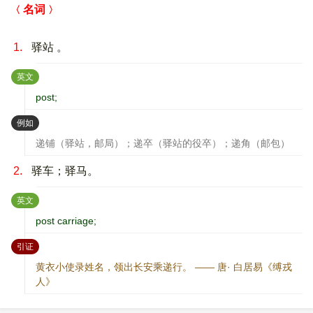
名词
1.
驿站 。
：
英文
post;
：
例如
递铺（驿站，邮局）；递卒（驿站的役卒）；递角（邮包）
2.
驿车；驿马。
：
英文
post carriage;
：
引证
黄衣小使录姓名，领出长安乘递行。 —— 唐· 白居易《缚戎
人》