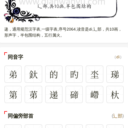
递，通用规范汉字表,一级字表,序号2064,读音是dì,辶部，共10画，
形声字，半包围结构，五行属火。
同音字
（
dì
）
弟
釱
的
旳
坔
珶
第
苐
递
碲
嵽
杕
同偏旁部首
(
辶部
)