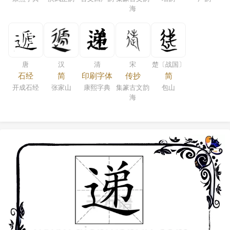
海
唐
汉
清
宋
楚〔战国〕
石经
简
印刷字体
传抄
简
开成石经
张家山
康熙字典
集篆古文韵
包山
海