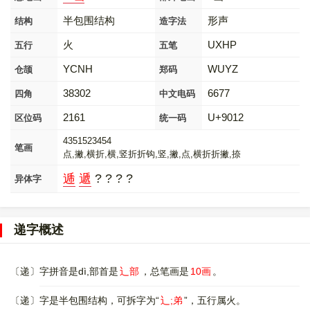
半包围结构
形声
结构
造字法
火
UXHP
五行
五笔
YCNH
WUYZ
仓颉
郑码
38302
6677
四角
中文电码
2161
U+9012
区位码
统一码
4351523454
笔画
点,撇,横折,横,竖折折钩,竖,撇,点,横折折撇,捺
逓
遞
? ? ? ?
异体字
递字概述
〔递〕字拼音是dì,部首是
辶部
，总笔画是
10画
。
〔递〕字是半包围结构，可拆字为“
辶;弟
”，五行属火。