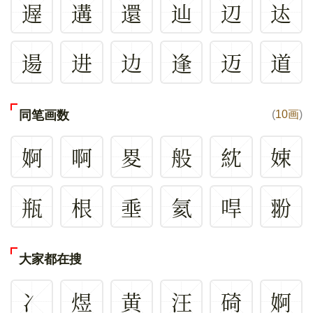
遟
遘
還
辿
辺
迏
逿
进
边
逢
迈
道
同笔画数
(
10画
)
婀
啊
畟
般
紞
娕
瓶
根
埀
氦
哻
翂
大家都在搜
冫
煜
黄
汪
碕
婀