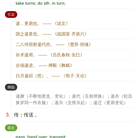
take turns; do sth. in turn;
：
引证
递，更易也。 —— 《说文》
国之递甚也。 —— 《战国策·齐策六》
二八侍宿射递代些。 —— 《楚辞·招魂》
诈术递用。 —— 《吕氏春秋·先巳》
合场递进。 —— 傅毅《舞赋》
日月递炤（照）。 —— 《荀子·天论》
：
例如
递嬗（不断地更迭、变化）；递代（互相替换）；递衣（轮流
换穿同一件衣服）；递兴（交替兴起）；递迁（更易变化）
3.
传；传送 。
：
英文
pass; hand over; transmit;