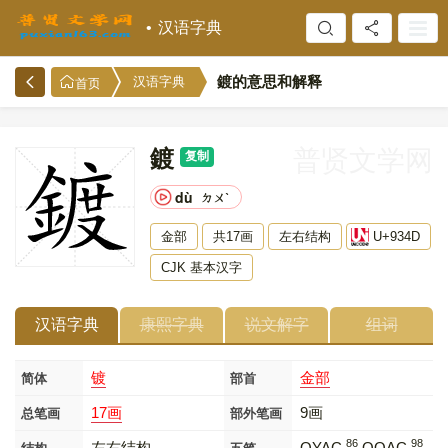
汉语字典
鍍的意思和解释
汉语字典
首页
鍍
普贤文学网
复制
dù
ㄉㄨˋ
金部
共17画
左右结构
U+934D
CJK 基本汉字
汉语字典
康熙字典
说文解字
组词
镀
金部
简体
部首
17画
9画
总笔画
部外笔画
86
98
左右结构
QYAC
,QOAC