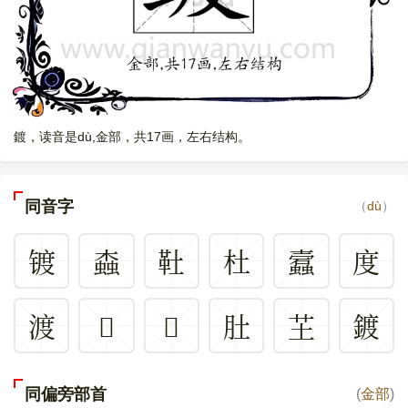
鍍，读音是dù,金部，共17画，左右结构。
同音字
（
dù
）
镀
螙
靯
杜
蠧
度
渡
𥃾
𥀁
肚
芏
鍍
同偏旁部首
(
金部
)