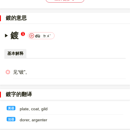
〔鍍〕字的UNICODE是
U+934D
，位于UNICODE的
中日韩统一表
意文字 (基本汉字)
，10进制：37709，UTF-32：
鍍的意思
0000934D，UTF-8：E9 8D 8D。
〔鍍〕字的异体字是
塗;镀
。
鍍
1
dù
ㄉㄨˋ
基本解释
◎
见“镀”。
鍍字的翻译
英语
plate, coat, gild
法语
dorer, argenter