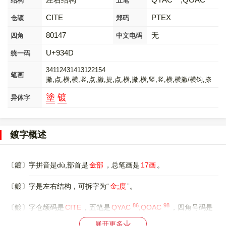
结构
五笔
CITE
PTEX
仓颉
郑码
80147
无
四角
中文电码
U+934D
统一码
34112431413122154
笔画
撇,点,横,横,竖,点,撇,提,点,横,撇,横,竖,竖,横,横撇/横钩,捺
塗
镀
异体字
鍍字概述
〔鍍〕字拼音是dù,部首是
金部
，总笔画是
17画
。
〔鍍〕字是左右结构，可拆字为“
金;度
”。
86
98
〔鍍〕字仓颉码是
CITE
，五笔是
QYAC
,QOAC
，四角号码是
80147
，郑码是
PTEX
，中文电码是
无
，。
展开更多