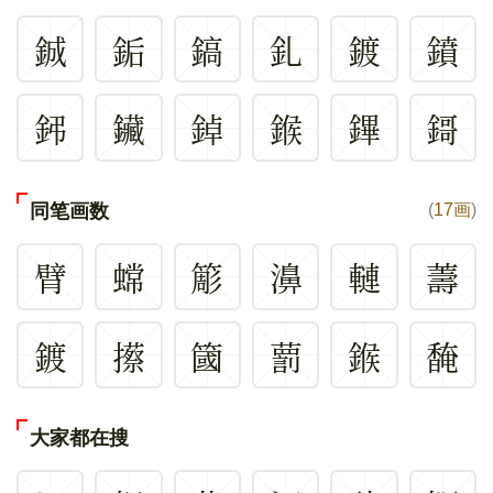
鋮
銗
鎬
釓
鍍
鐼
鈟
鑶
鋽
鍭
鏎
鎶
同笔画数
(
17画
)
臂
蟐
簓
濞
轋
薵
鍍
攃
簂
藅
鍭
馣
大家都在搜