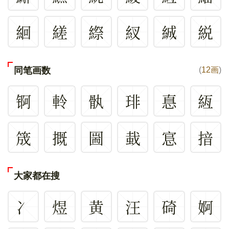
絗
縒
縩
紁
絾
綐
同笔画数
(
12画
)
锕
軨
骫
琲
惪
絚
筬
摡
圌
蛓
悹
揞
大家都在搜
冫
煜
黄
汪
碕
婀