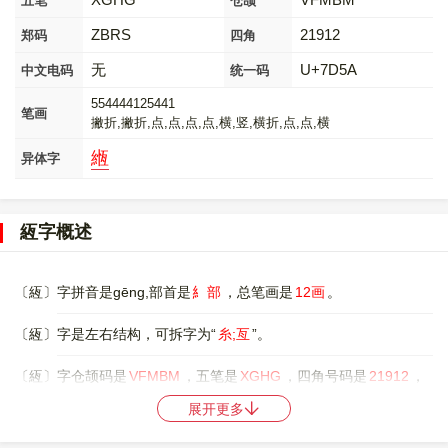
五笔
仓颉
ZBRS
21912
郑码
四角
无
U+7D5A
中文电码
统一码
554444125441
笔画
撇折,撇折,点,点,点,点,横,竖,横折,点,点,横
緪
异体字
絚字概述
〔絚〕字拼音是gēng,部首是
糹部
，总笔画是
12画
。
〔絚〕字是左右结构，可拆字为“
糸;亙
”。
〔絚〕字仓颉码是
VFMBM
，五笔是
XGHG
，四角号码是
21912
，
郑码是
ZBRS
，中文电码是
无
，。
展开更多
〔絚〕字的UNICODE是
U+7D5A
，位于UNICODE的
中日韩统一表