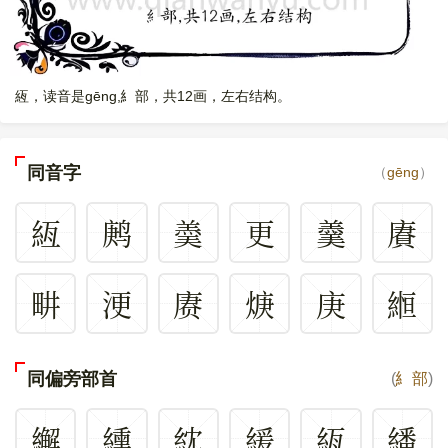
絚，读音是gēng,糹部，共12画，左右结构。
同音字
（
gēng
）
絚
鹒
羮
更
羹
賡
畊
浭
赓
焿
庚
縆
同偏旁部首
(
糹部
)
繲
纁
紞
緩
絚
繙