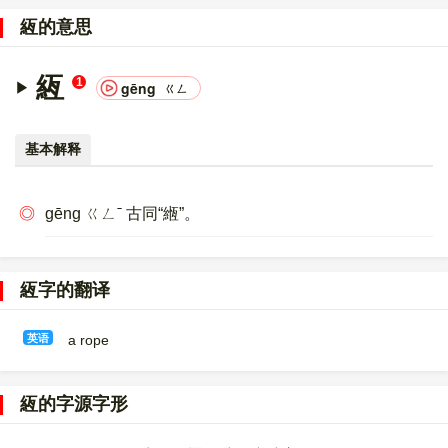
意文字 (基本汉字)
，10进制：32090，UTF-32：
絚的意思
00007D5A，UTF-8：E7 B5 9A。
〔絚〕字的异体字是
緪
。
絚
1
gēng
ㄍㄥ
基本解释
◎
gēng ㄍㄥˉ 古同“緪”。
絚字的翻译
英语
a rope
絚的字源字形