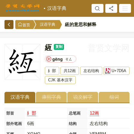
汉语字典
絚的意思和解释
汉语字典
首页
絚
普贤文学网
复制
gēng
ㄍㄥ
糹部
共12画
左右结构
U+7D5A
CJK 基本汉字
汉语字典
康熙字典
说文解字
组词
糹部
12画
部首
总笔画
6画
左右结构
部外笔画
结构
XGHG
VFMBM