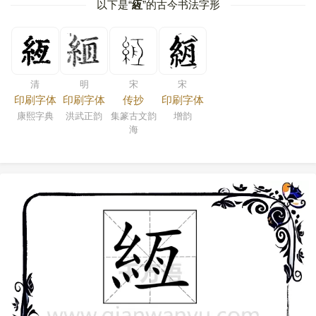
以下是“
絚
”的古今书法字形
清
明
宋
宋
印刷字体
印刷字体
传抄
印刷字体
康熙字典
洪武正韵
集篆古文韵
增韵
海