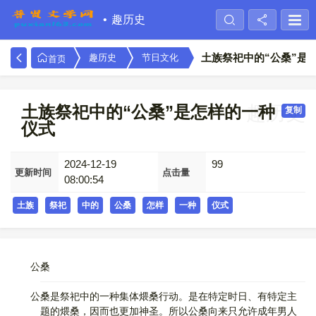
趣历史
土族祭祀中的“公桑”是
趣历史
节日文化
首页
土族祭祀中的“公桑”是怎样的一种
趣历史
复制
仪式
2024-12-19
99
更新时间
点击量
08:00:54
土族
祭祀
中的
公桑
怎样
一种
仪式
公桑
公桑是祭祀中的一种集体煨桑行动。是在特定时日、有特定主
题的煨桑，因而也更加神圣。所以公桑向来只允许成年男人