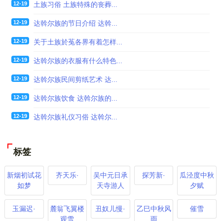
12-19
土族习俗 土族特殊的丧葬...
12-19
达斡尔族的节日介绍 达斡...
12-19
关于土族於菟各界有着怎样...
12-19
达斡尔族的衣服有什么特色...
12-19
达斡尔族民间剪纸艺术 达...
12-19
达斡尔族饮食 达斡尔族的...
12-19
达斡尔族礼仪习俗 达斡尔...
标签
新烟初试花
齐天乐·
吴中元日承
探芳新·
瓜泾度中秋
如梦
天寺游人
夕赋
玉漏迟·
麓翁飞翼楼
丑奴儿慢·
乙巳中秋风
催雪
观雪
雨