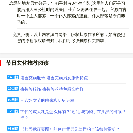
念经的地方男女分开，年都乎村有8个生产队(这里的人们还是习
惯沿用人民公社时的叫法)。生产队两两住在一起。它源自古
时一个主人部落、一个仆人部落的建置。仆人部落是专门养
马的。
免责声明：以上内容源自网络，版权归原作者所有，如有侵犯
您的原创版权请告知，我们将尽快删除相关内容。
节日文化推荐阅读
14日榜
塔吉克族服饰 塔吉克族男女服饰特点
16日榜
撒拉族服饰 撒拉族的特色服饰啥样
02日榜
三八妇女节的由来和历史进程
12日榜
古代的成人礼是怎么样的？“冠礼”与“笄礼”在几岁的时候举
行？
08日榜
《韩熙载夜宴图》的创作背景是怎样的？该如何赏析？