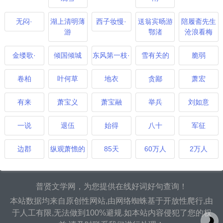
无闷·
湖上清明薄
西子妆慢·
送翁宾旸游
陪履斋先生
游
鄂渚
沧浪看梅
金缕歌·
倾国倾城
东风第一枝·
雪有关的
脆弱
卷柏
叶何草
地衣
贪鄙
萧宏
有来
萧宝义
萧宝融
举兵
刘如意
一说
退伍
始得
八十
军征
边郡
纵观萧憺的
85天
60万人
2万人
普贤文学网，为您提供在线好词好句查询！
本站数据均来自原创性网站,由网络蜘蛛基于开放性爬行,由
于人工有限,无法做到100%避规.如本站内容侵犯了您的权