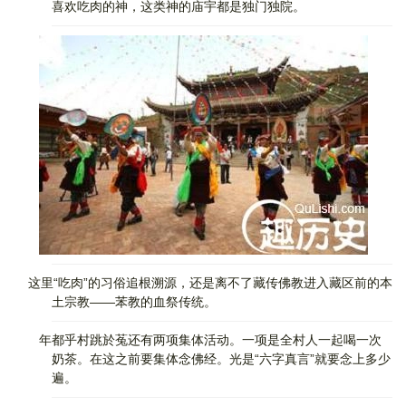
喜欢吃肉的神，这类神的庙宇都是独门独院。
这里“吃肉”的习俗追根溯源，还是离不了藏传佛教进入藏区前的本
土宗教——苯教的血祭传统。
年都乎村跳於菟还有两项集体活动。一项是全村人一起喝一次
奶茶。在这之前要集体念佛经。光是“六字真言”就要念上多少
遍。