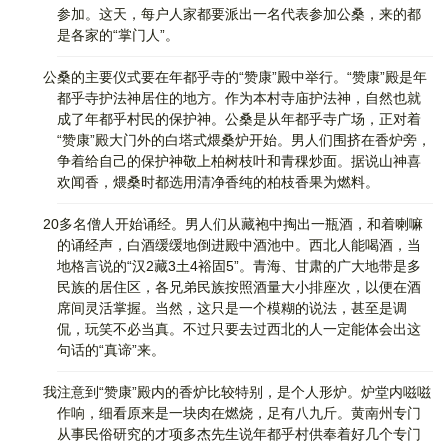
参加。这天，每户人家都要派出一名代表参加公桑，来的都
是各家的“掌门人”。
公桑的主要仪式要在年都乎寺的“赞康”殿中举行。“赞康”殿是年
都乎寺护法神居住的地方。作为本村寺庙护法神，自然也就
成了年都乎村民的保护神。公桑是从年都乎寺广场，正对着
“赞康”殿大门外的白塔式煨桑炉开始。男人们围挤在香炉旁，
争着给自己的保护神敬上柏树枝叶和青稞炒面。据说山神喜
欢闻香，煨桑时都选用清净香纯的柏枝香果为燃料。
20多名僧人开始诵经。男人们从藏袍中掏出一瓶酒，和着喇嘛
的诵经声，白酒缓缓地倒进殿中酒池中。西北人能喝酒，当
地格言说的“汉2藏3土4裕固5”。青海、甘肃的广大地带是多
民族的居住区，各兄弟民族按照酒量大小排座次，以便在酒
席间灵活掌握。当然，这只是一个模糊的说法，甚至是调
侃，玩笑不必当真。不过只要去过西北的人一定能体会出这
句话的“真谛”来。
我注意到“赞康”殿内的香炉比较特别，是个人形炉。炉堂内嗞嗞
作响，细看原来是一块肉在燃烧，足有八九斤。黄南州专门
从事民俗研究的才项多杰先生说年都乎村供奉着好几个专门