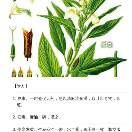
【附方】
1. 豚毒。一时仓促无药，急以清麻油多灌，取吐出毒物，即
愈。
2. 石毒。麻油一碗，灌之。
3. 伤寒发黄。生乌麻油一盏，水半盏，鸡子白一枚，和搅服