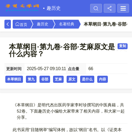
趣历史
本草纲目·第九卷·谷部·
趣历史
名著经典
首页
本草纲目·第九卷·谷部·芝麻原文是
趣历史
复制
什么内容？
2025-05-27 09:10:11
66
更新时间
点击量
本草纲目
第九
谷部
芝麻
原文
是什么
内容
《本草纲目》是明代杰出医药学家李时珍撰写的中医典籍，共
52卷。下面趣历史小编给大家带来了相关内容，和大家一起
分享。
此书采用“目随纲举”编写体例，故以“纲目”名书。以《证类本