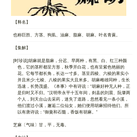
【释名】
也称巨胜、方茎、狗虱、油麻、脂麻、胡麻。叶名青蘘。
【集解】
[时珍说]胡麻就是脂麻，分迟、早两种，有黑、白、红三种颜
色，它的茎秆都呈方形，秋季开白花，也有呈紫色艳丽的
花。它每节都长角，长达一寸多。茎呈四棱、六棱的果实小
并且米少;七棱、八棱的果实大且米多。胡麻雌雄同种，生长
迅速，长势茂盛。《本事》中有诗说：“胡麻好种无人种，正
是归时又不归。”汉明帝永平十五年间，剡县的刘晨、阮肇两
个人，到天台山去采药，迷失了道路，忽然看见一条小溪，
他们渡过小溪，邂逅二位仙女，她们便用胡麻招待他们。所
以有唐诗说：“御羹和石髓，香饭有胡麻。”
芝麻〔气味〕甘，平，无毒。