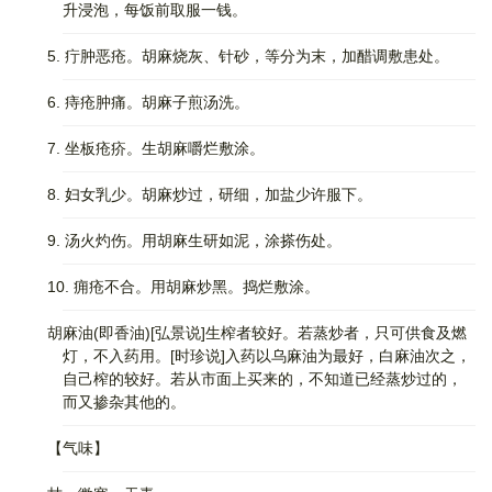
升浸泡，每饭前取服一钱。
5. 疔肿恶疮。胡麻烧灰、针砂，等分为末，加醋调敷患处。
6. 痔疮肿痛。胡麻子煎汤洗。
7. 坐板疮疥。生胡麻嚼烂敷涂。
8. 妇女乳少。胡麻炒过，研细，加盐少许服下。
9. 汤火灼伤。用胡麻生研如泥，涂搽伤处。
10. 痈疮不合。用胡麻炒黑。捣烂敷涂。
胡麻油(即香油)[弘景说]生榨者较好。若蒸炒者，只可供食及燃
灯，不入药用。[时珍说]入药以乌麻油为最好，白麻油次之，
自己榨的较好。若从市面上买来的，不知道已经蒸炒过的，
而又掺杂其他的。
【气味】