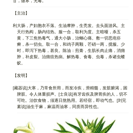
甘，微寒，无毒。
【主治】
利大肠，产妇胞衣不落。生油摩肿，生秃发。去头面游风。主
天行热阎，肠内结热。服一合，取利为度。主暗哑，杀五
黄，下三焦热毒气，通大小肠，治蛔心痛。敷一切恶疮疥
癣，杀一切虫。取一合，和鸡子两颗，芒硝一两，搅服。少
时，即泻下热毒，甚良。陈油：煎膏，生肌长肉止痛，消痈
肿，补皮裂。治痈疽热病。解热毒、食毒、虫毒，杀诸虫蝼
蚁。
【发明】
[藏器说]大寒，乃常食所用，而发冷疾，滑精髓，发脏腑渴，困
脾脏。令人体重损声。[士良说]有牙齿疾及脾胃疾的人，切不
可吃。治饮食物，须逐日熬熟用。若经宿，即动气也。[刘完
素说]油生于麻，麻温而油寒，同质而异性也。