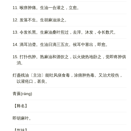
11. 喉痹肿痛。生油一合灌之，立愈。
12. 发落不生。生胡麻油涂之。
13. 令发长黑。生麻油桑叶煎过，去滓。沐发，令长数尺。
14. 滴耳治聋。生油日滴三五次。候耳中塞出，即愈。
15. 打扑伤肿。熟麻油和酒饮之，以火烧热地卧之，觉即疼肿俱
消。
灯盏残油〔主治〕能吐风痰食毒，涂痈肿热毒。又治犬咬伤，
以灌疮口，甚良。
青蘘(ráng)
【释名】
即胡麻叶。
【气味】