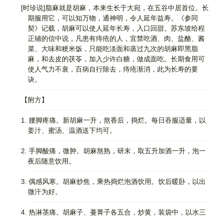
[时珍说]脂麻就是胡麻，本来生长于大宛，在五谷中居首位。长
期服用它，可以知万物，通神明，令人延年益寿。《参同
契》记载，胡麻可以使人延年长寿，入口回甜。苏东坡给程
正辅的信中说，凡患有痔疮的人，宜禁吃酒、肉、盐酪、酱
菜、大味和粳米饭，只能吃淡面和蒸过九次的胡麻即黑脂
麻，和去皮的茯苓，加入少许白糖，做成面吃。长期食用可
使人气力不衰，百病自行除去，痔疮渐消，此为长寿的要
诀。
【附方】
1. 腰脚疼痛。新胡麻一升，熬香后，捣烂。每日吞服适量，以
姜汁、蜜汤、温酒送下均可。
2. 手脚酸痛，微肿。胡麻熬熟，研末，取五升加酒一升，泡一
夜后随意饮用。
3. 偶感风寒。胡麻炒焦，乘热捣烂泡酒饮用。饮后暖卧，以出
微汗为好。
4. 热淋茎痛。胡麻子、蔓菁子各五合，炒黄，装袋中，以水三