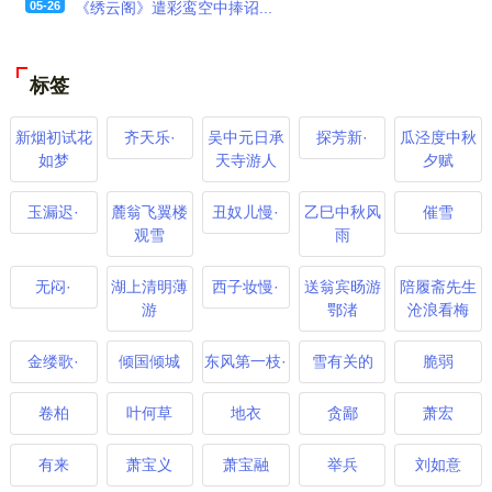
05-26
《绣云阁》遣彩鸾空中捧诏...
标签
新烟初试花
齐天乐·
吴中元日承
探芳新·
瓜泾度中秋
如梦
天寺游人
夕赋
玉漏迟·
麓翁飞翼楼
丑奴儿慢·
乙巳中秋风
催雪
观雪
雨
无闷·
湖上清明薄
西子妆慢·
送翁宾旸游
陪履斋先生
游
鄂渚
沧浪看梅
金缕歌·
倾国倾城
东风第一枝·
雪有关的
脆弱
卷柏
叶何草
地衣
贪鄙
萧宏
有来
萧宝义
萧宝融
举兵
刘如意