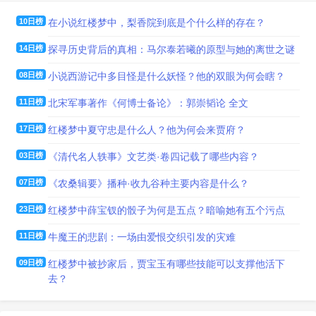
10日榜
在小说红楼梦中，梨香院到底是个什么样的存在？
14日榜
探寻历史背后的真相：马尔泰若曦的原型与她的离世之谜
08日榜
小说西游记中多目怪是什么妖怪？他的双眼为何会瞎？
11日榜
北宋军事著作《何博士备论》：郭崇韬论 全文
17日榜
红楼梦中夏守忠是什么人？他为何会来贾府？
03日榜
《清代名人轶事》文艺类·卷四记载了哪些内容？
07日榜
《农桑辑要》播种·收九谷种主要内容是什么？
23日榜
红楼梦中薛宝钗的骰子为何是五点？暗喻她有五个污点
11日榜
牛魔王的悲剧：一场由爱恨交织引发的灾难
09日榜
红楼梦中被抄家后，贾宝玉有哪些技能可以支撑他活下
去？