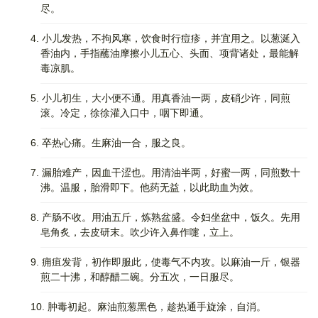
尽。
4. 小儿发热，不拘风寒，饮食时行痘疹，并宜用之。以葱涎入
香油内，手指蘸油摩擦小儿五心、头面、项背诸处，最能解
毒凉肌。
5. 小儿初生，大小便不通。用真香油一两，皮硝少许，同煎
滚。冷定，徐徐灌入口中，咽下即通。
6. 卒热心痛。生麻油一合，服之良。
7. 漏胎难产，因血干涩也。用清油半两，好蜜一两，同煎数十
沸。温服，胎滑即下。他药无益，以此助血为效。
8. 产肠不收。用油五斤，炼熟盆盛。令妇坐盆中，饭久。先用
皂角炙，去皮研末。吹少许入鼻作嚏，立上。
9. 痈疽发背，初作即服此，使毒气不内攻。以麻油一斤，银器
煎二十沸，和醇醋二碗。分五次，一日服尽。
10. 肿毒初起。麻油煎葱黑色，趁热通手旋涂，自消。