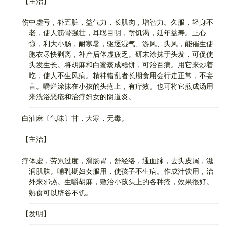
【主治】
伤中虚亏，补五脏，益气力，长肌肉，增智力。久服，轻身不
老，使人筋骨强壮，耳聪目明，耐饥渴，延年益寿。止心
惊，利大小肠，耐寒暑，驱逐湿气、游风、头风，能催生使
胞衣尽快剥离，补产后体虚疲乏。研末涂抹于头发，可促使
头发生长。将胡麻和白蜜蒸成糕饼，可治百病。用它来炒着
吃，使人不生风病。精神错乱者长期食用会行走正常，不妄
言。嚼烂涂抹在小孩的头疮上，有疗效。也可将它煎成汤用
来洗浴恶疮和治疗妇女的阴道炎。
白油麻〔气味〕甘，大寒，无毒。
【主治】
疗体虚，劳累过度，滑肠胃，舒经络，通血脉，去头皮屑，滋
润肌肤。哺乳期妇女服用，使孩子不生病。作成汁饮用，治
外来邪热。生嚼胡麻，敷治小孩头上的各种疮，效果很好。
熟食可以辟谷不饥。
【发明】