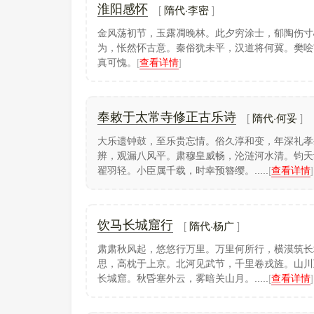
隋代·李密
淮阳感怀
金风荡初节，玉露凋晚林。此夕穷涂士，郁陶伤寸
为，怅然怀古意。秦俗犹未平，汉道将何冀。樊哙
真可愧。
[
查看详情
]
隋代·何妥
奉敕于太常寺修正古乐诗
大乐遗钟鼓，至乐贵忘情。俗久淳和变，年深礼孝
辨，观漏八风平。肃穆皇威畅，沦涟河水清。钧天
翟羽轻。小臣属千载，时幸预簪缨。.....
[
查看详情
]
隋代·杨广
饮马长城窟行
肃肃秋风起，悠悠行万里。万里何所行，横漠筑长
思，高枕于上京。北河见武节，千里卷戎旌。山川
长城窟。秋昏塞外云，雾暗关山月。.....
[
查看详情
]