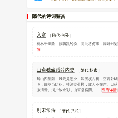
隋代的诗词鉴赏
隋代·何妥
入塞
桃林千里险，候骑乱纷纷。问此将何事，嫖姚封冠
情
]
隋代·杨素
山斋独坐赠薛内史
居山四望阻，风云竟朝夕。深溪横古树，空岩卧幽
飞，细草当阶积。桂酒徒盈樽，故人不在席。日落
激清音。涧户散余彩，山窗凝宿阴。.....
[
查看详情
]
隋代·尹式
别宋常侍