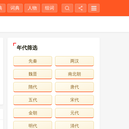
典
词典
人物
组词
年代筛选
先秦
两汉
魏晋
南北朝
隋代
唐代
五代
宋代
金朝
元代
明代
清代