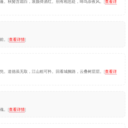
蓬。秋鬓含霜白，衰颜倚酒红。别有相思处，啼鸟杂夜风。
[
查看详
前。
[
查看详情
]
凭。道德虽无取，江山粗可矜。回看城阙路，云叠树层层。
[
查看详
魂。
[
查看详情
]