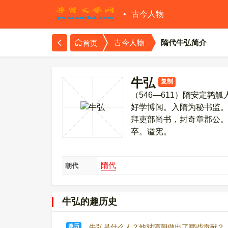
古今人物
隋代牛弘简介
古今人物
首页
牛弘
复制
（546—611）隋安定
好学博闻。入隋为秘书监
拜吏部尚书，封奇章郡公
卒。谥宪。
隋代
朝代
牛弘的趣历史
趣历
牛弘是什么人？他对隋朝做出了哪些贡献？