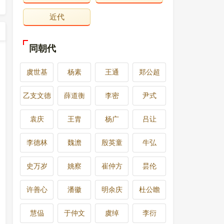
近代
同朝代
虞世基
杨素
王通
郑公超
乙支文德
薛道衡
李密
尹式
袁庆
王胄
杨广
吕让
李德林
魏澹
殷英童
牛弘
史万岁
姚察
崔仲方
昙伦
许善心
潘徽
明余庆
杜公瞻
慧偘
于仲文
虞绰
李衍