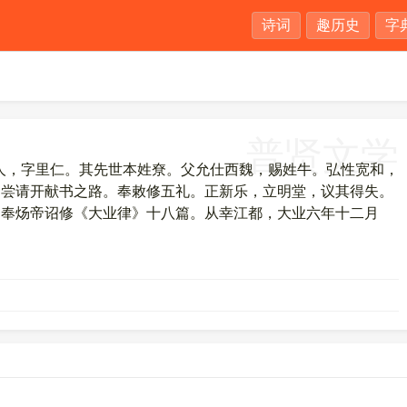
诗词
趣历史
字
普贤文学
鹑觚人，字里仁。其先世本姓尞。父允仕西魏，赐姓牛。弘性宽和，
。尝请开献书之路。奉敕修五礼。正新乐，立明堂，议其得失。
。奉炀帝诏修《大业律》十八篇。从幸江都，大业六年十二月