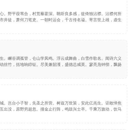
心。野平葭苇合，村荒藜藿深。眺听良多感，徙倚独沾襟。沾襟何所
市井徒，萧何刀笔吏。一朝时运会，千古传名谥。寄言世上雄，虚生
生。嶰谷调孤管，仑山学凤鸣。浮云成舞曲，白雪作歌名。闻诗六义
动丝竹，括地响錞钲。尽美兼韶濩，盛德总咸英。寥亮凫钟彻，飘扬
城。岂台小子智，先圣之所营。树兹万世策，安此亿兆生。讵敢惮焦
互出没，原野穷超忽。撞金止行阵，鸣鼓兴士卒。千乘万旗动，饮马