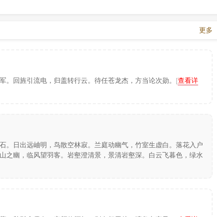
更多
军。回旌引流电，归盖转行云。待任苍龙杰，方当论次勋。
[
查看详
石。日出远岫明，鸟散空林寂。兰庭动幽气，竹室生虚白。落花入户
山之幽，临风望羽客。岩壑澄清景，景清岩壑深。白云飞暮色，绿水