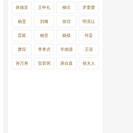
薛德音
王申礼
柳庄
罗爱爱
杨旻
刘臻
徐仪
明克让
昙延
杨坚
杨倓
何妥
萧琮
李孝贞
辛德源
王谊
孙万寿
贺若弼
庾自直
侯夫人