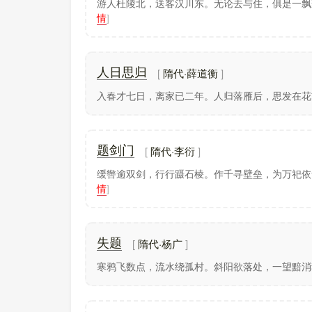
游人杜陵北，送客汉川东。无论去与住，俱是一飘
情
]
隋代·薛道衡
人日思归
入春才七日，离家已二年。人归落雁后，思发在花
隋代·李衍
题剑门
缓辔逾双剑，行行蹑石棱。作千寻壁垒，为万祀依
情
]
隋代·杨广
失题
寒鸦飞数点，流水绕孤村。斜阳欲落处，一望黯消