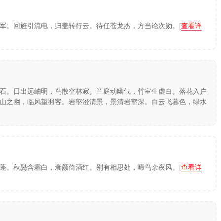
军。回旌引流电，归盖转行云。待任苍龙杰，方当论次勋。
[
查看详
石。日出远岫明，鸟散空林寂。兰庭动幽气，竹室生虚白。落花入户
山之幽，临风望羽客。岩壑澄清景，景清岩壑深。白云飞暮色，绿水
蓬。秋鬓含霜白，衰颜倚酒红。别有相思处，啼鸟杂夜风。
[
查看详