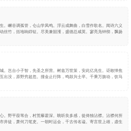
生。嶰谷调孤管，仑山学凤鸣。浮云成舞曲，白雪作歌名。闻诗六义
动丝竹，括地响錞钲。尽美兼韶濩，盛德总咸英。寥亮凫钟彻，飘扬
城。岂台小子智，先圣之所营。树兹万世策，安此亿兆生。讵敢惮焦
互出没，原野穷超忽。撞金止行阵，鸣鼓兴士卒。千乘万旗动，饮马
心。野平葭苇合，村荒藜藿深。眺听良多感，徙倚独沾襟。沾襟何所
市井徒，萧何刀笔吏。一朝时运会，千古传名谥。寄言世上雄，虚生