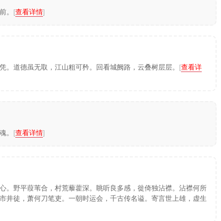
前。
[
查看详情
]
凭。道德虽无取，江山粗可矜。回看城阙路，云叠树层层。
[
查看详
魂。
[
查看详情
]
心。野平葭苇合，村荒藜藿深。眺听良多感，徙倚独沾襟。沾襟何所
市井徒，萧何刀笔吏。一朝时运会，千古传名谥。寄言世上雄，虚生