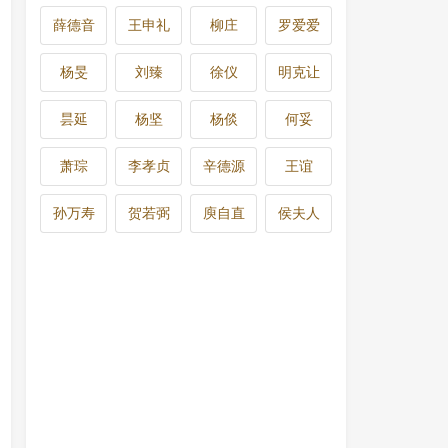
薛德音
王申礼
柳庄
罗爱爱
杨旻
刘臻
徐仪
明克让
昙延
杨坚
杨倓
何妥
萧琮
李孝贞
辛德源
王谊
孙万寿
贺若弼
庾自直
侯夫人