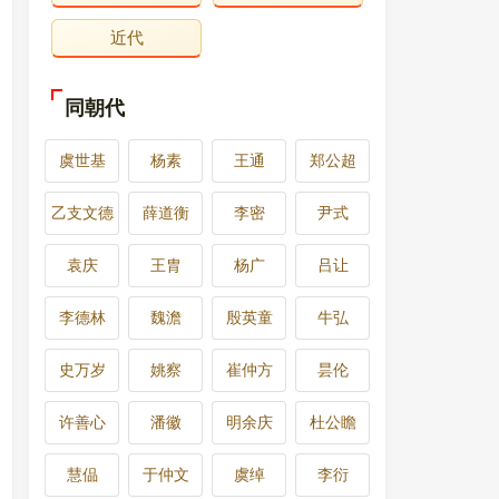
近代
同朝代
虞世基
杨素
王通
郑公超
乙支文德
薛道衡
李密
尹式
袁庆
王胄
杨广
吕让
李德林
魏澹
殷英童
牛弘
史万岁
姚察
崔仲方
昙伦
许善心
潘徽
明余庆
杜公瞻
慧偘
于仲文
虞绰
李衍