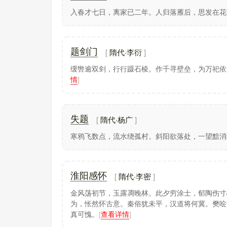
入春才七日，离家已二年。人归落雁后，思发在花
隋代·李衍
题剑门
缓辔逾双剑，行行蹑石棱。作千寻壁垒，为万祀依
情
]
隋代·杨广
失题
寒鸦飞数点，流水绕孤村。斜阳欲落处，一望黯消
隋代·李密
淮阳感怀
金风荡初节，玉露凋晚林。此夕穷涂士，郁陶伤寸
为，怅然怀古意。秦俗犹未平，汉道将何冀。樊哙
真可愧。
[
查看详情
]