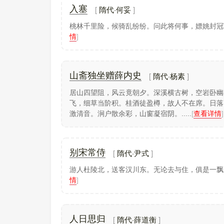
隋代·何妥
入塞
桃林千里险，候骑乱纷纷。问此将何事，嫖姚封冠
情
]
隋代·杨素
山斋独坐赠薛内史
居山四望阻，风云竟朝夕。深溪横古树，空岩卧幽
飞，细草当阶积。桂酒徒盈樽，故人不在席。日落
激清音。涧户散余彩，山窗凝宿阴。.....
[
查看详情
]
隋代·尹式
别宋常侍
游人杜陵北，送客汉川东。无论去与住，俱是一飘
情
]
隋代·薛道衡
人日思归