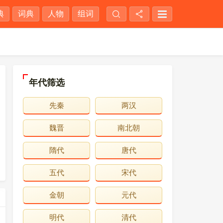
典
词典
人物
组词
年代筛选
先秦
两汉
魏晋
南北朝
隋代
唐代
五代
宋代
金朝
元代
明代
清代