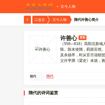
古今人物
隋代许善心简介
古今人物
首页
许善心
复制
（558—618）高阳北
陈。陈末使隋，羁留宾馆
及杀炀帝，时从官尽诣朝
父许亨撰《梁史》未就，
隋代
朝代
隋代的诗词鉴赏