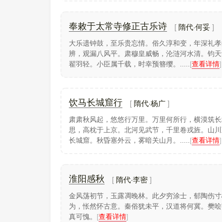
隋代·何妥
奉敕于太常寺修正古乐诗
大乐遗钟鼓，至乐贵忘情。俗久淳和变，年深礼孝
辨，观漏八风平。肃穆皇威畅，沦涟河水清。钧天
翟羽轻。小臣属千载，时幸预簪缨。.....
[
查看详情
]
隋代·杨广
饮马长城窟行
肃肃秋风起，悠悠行万里。万里何所行，横漠筑长
思，高枕于上京。北河见武节，千里卷戎旌。山川
长城窟。秋昏塞外云，雾暗关山月。.....
[
查看详情
]
隋代·李密
淮阳感秋
金风荡初节，玉露凋晚林。此夕穷涂士，郁陶伤寸
为，怅然怀古意。秦俗犹未平，汉道将何冀。樊哙
真可愧。
[
查看详情
]