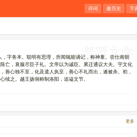
诗词
趣历史
字
普贤文学
新城人，字务本。聪明有思理，所闻辄能诵记，称神童。尝仕南朝
。陈亡，衰服尽臣子礼。文帝以为诚臣。累迁通议大夫。宇文化
贺，善心独不至，化及遣人执至，善心不礼而出，遂被杀。初，
善心续之。越王扬侗称制洛阳，追谥文节。
更多