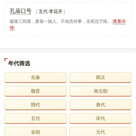
五代·李花开
孔庙口号
破落三间屋，萧条一旅人。不知负何事，生死厄于陈。
[
查看详
情
]
年代筛选
先秦
两汉
魏晋
南北朝
隋代
唐代
五代
宋代
金朝
元代