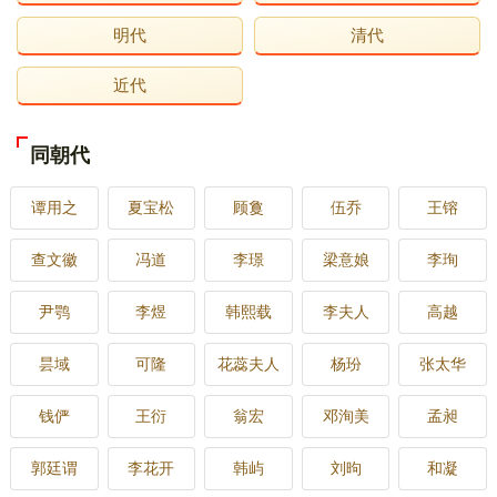
明代
清代
近代
同朝代
谭用之
夏宝松
顾敻
伍乔
王镕
查文徽
冯道
李璟
梁意娘
李珣
尹鹗
李煜
韩熙载
李夫人
高越
昙域
可隆
花蕊夫人
杨玢
张太华
钱俨
王衍
翁宏
邓洵美
孟昶
郭廷谓
李花开
韩屿
刘昫
和凝