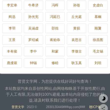
李宏皋
牛希济
冯晖
孙琏
史虚白
阎选
孙光宪
冯延巳
丘光庭
慕幽
李羽
吴涵虚
邵拙
黄损
顾夐
王景
罗绍威
蒋贻恭
袁思古
徐昌图
丰有俊
李中
和蒙
李徵古
毛文锡
鹿虔扆
钟辐
修睦
耿玉真
刘坦
普贤文学网，为您提供在线好词好句查询！
本站数据均来自原创性网站,由网络蜘蛛基于开放性爬行,由
于人工有限,无法做到100%避规.如本站内容侵犯了您的权
益,请及时联系我们进行处理！
普贤文学
2023 ©
2830130449###qq.com(###
赣ICP备