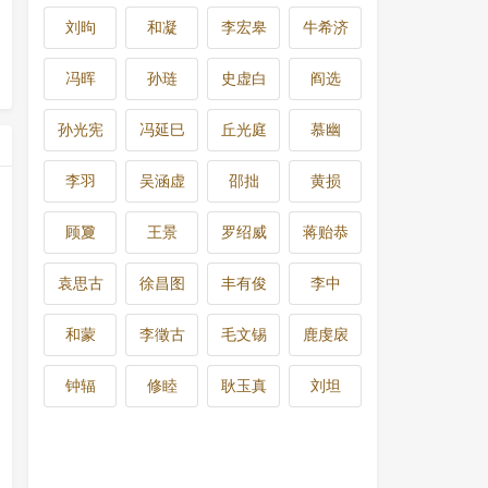
刘昫
和凝
李宏皋
牛希济
冯晖
孙琏
史虚白
阎选
孙光宪
冯延巳
丘光庭
慕幽
李羽
吴涵虚
邵拙
黄损
顾夐
王景
罗绍威
蒋贻恭
袁思古
徐昌图
丰有俊
李中
和蒙
李徵古
毛文锡
鹿虔扆
钟辐
修睦
耿玉真
刘坦