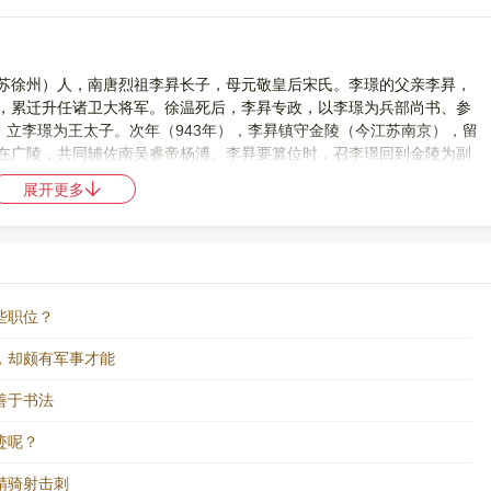
徐州）人，南唐烈祖李昪长子，母元敬皇后宋氏。李璟的父亲李昪，
，累迁升任诸卫大将军。徐温死后，李昪专政，以李璟为兵部尚书、参
，立李璟为王太子。次年（943年），李昪镇守金陵（今江苏南京），留
在广陵，共同辅佐南吴睿帝杨溥。李昪要篡位时，召李璟回到金陵为副
自立为帝，建立南唐，封李璟为吴王，后徒封为齐王。升元四年（940
展开更多
，改年号为保大。尊奉其母宋氏为皇太后，妃钟氏为皇后。封弟寿王
以前没有封王，此时封为保宁王。同年秋，改封李景遂为齐王、诸道兵
帅，在李昪灵柩前立盟，相约兄弟世世继立。封其子李弘冀为南昌王、
些职位？
，却颇有军事才能
遇贤。张遇贤是循州博罗县的小吏。据《新五代史》记载，当初，有
都对。张遇贤向神祈祷，神说：“张遇贤是罗汉，可以留下来侍奉我。”
善于书法
岭南盗贼起事，有众千余人，没有统帅，询问神，谁应为主，神说张遇
中天八国王，改元永乐，设置官属，部众都穿大红色衣服，攻劫岭外，
迹呢？
。”于是攻袭南康，节度贾浩不能抵御。张遇贤占据白云洞，营造宫室，
虞候严思、通事舍人边镐率军进攻。张遇贤询问神，神不再说话，部众
精骑射击刺