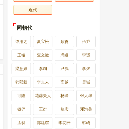
近代
同朝代
谭用之
夏宝松
顾敻
伍乔
王镕
查文徽
冯道
李璟
梁意娘
李珣
尹鹗
李煜
韩熙载
李夫人
高越
昙域
可隆
花蕊夫人
杨玢
张太华
钱俨
王衍
翁宏
邓洵美
孟昶
郭廷谓
李花开
韩屿