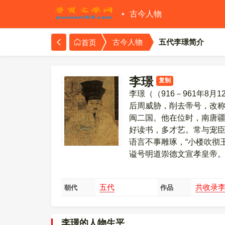
古今人物
五代李璟简介
古今人物
首页
李璟
复制
李璟（（916－961年8
后周威胁，削去帝号，改
闽二国。他在位时，南唐
好读书，多才艺。常与宠
语言不事雕琢，“小楼吹彻玉
谥号明道崇德文宣孝皇帝
五代
共收录李
朝代
作品
李璟的人物生平