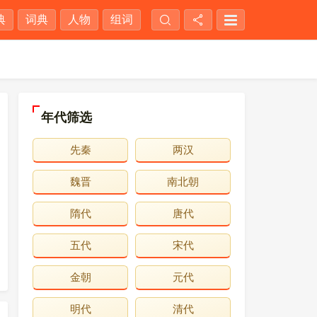
典
词典
人物
组词
年代筛选
先秦
两汉
魏晋
南北朝
隋代
唐代
五代
宋代
金朝
元代
明代
清代