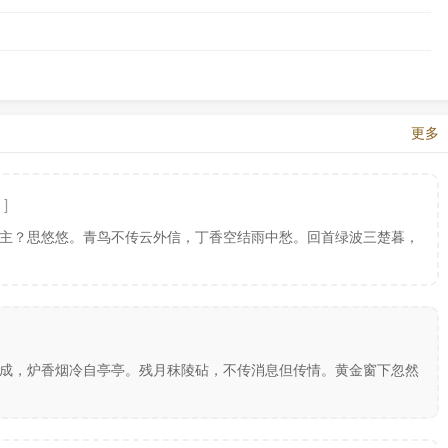
为中书舍人，陈觉为枢密使，魏岑、查文徽为副使。常梦锡值班宣政
权，南唐人称之为“五鬼”。常梦锡屡次上言这五人不能用，李璟不采
景遂参预决断，只有陈觉、查文徽得以奏事，群臣不被召见者，不得入
卫军都虞候贾崇到内室求见李璟，说：“臣侍奉先帝三十年，知道先帝所
以连接疏远，未曾阻隔，但是下情还有不能上达的。现在陛下新近即
隔绝？百年老将死，恐怕不能再见你一面。”于是哭泣泪下，李璟为之感
更多
令。
文进弑杀其君王延羲，朱文进自立为君。这时，王延羲的弟弟王延政
主？思悠悠。青鸟不传云外信，丁香空结雨中愁。回首绿波三楚暮，
连年用兵，导致闽国大乱，李璟乘乱派查文徽及待诏臧循发兵攻打建
将说：“南唐军帮助我征讨逆贼。”福州百姓守将他的话，于保大三年
，王延政恢复国号为“大闽”，派侄子王继昌镇守福州。查文徽屯兵建阳，
留从效也杀刺史黄绍颇，并送钱物给查文徽。
克建、汀、泉、漳四州，王延政战败，闽国灭亡。李璟分出延平、剑
陵。以王延政为饶州节度使、李仁达为福州节度使、留从效为清源军节
成，炉香烟冷自亭亭。残月秣陵砧，不传消息但传情。黄金窗下忽然
势力仍在。李璟灭闽国后想撤兵，而查文徽、陈觉等都说：“李仁达等