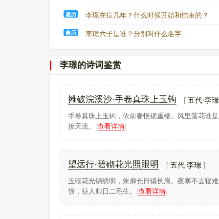
都很害怕，于是张遇贤被擒获并归降。
李璟以冯延已、常梦锡为翰林学士，冯延鲁
趣历
李璟在位几年？什么时候开始和结束的？
殿，专门掌管密令，而冯延已等人都以奸佞专
趣历
李璟六子是谁？分别叫什么名字
纳。十二月，李璟下令中外庶政委托给齐王李
内。给事中萧俨上疏直言极谏，不被上报。侍
以成就功业的原因，在于都用群贤的谋议，所
李璟的诗词鉴赏
位，所信用的是什么人呢？为什么立即与臣下
动，引他同坐，赐饭安慰，于是停止所发的命
灭亡闽国
五代·李璟
摊破浣溪沙·手卷真珠上玉钩
保大二年（944年）二月，闽国连重遇、朱
手卷真珠上玉钩，依前春恨锁重楼。风里落花谁是
也在建州自立，国号殷。王氏兄弟互相征伐，
接天流。
[
查看详情
]
州。王延政听说南唐要进攻，派人欺骗福州守
（945年），共同杀死朱文进等人而降王延政
福州守将李仁达杀王继昌自称留后，泉州守将
保大四年（946年）八月，查文徽乘胜攻
五代·李璟
望远行·碧砌花光照眼明
浦、富沙三县，设置剑州，迁王延政家族到金
度使。
玉砌花光锦绣明，朱扉长日镇长扃。夜寒不去寝难
惊，征人归日二毛生。
[
查看详情
]
清除残余
南唐虽灭闽国，但并未完全统治闽地，残余