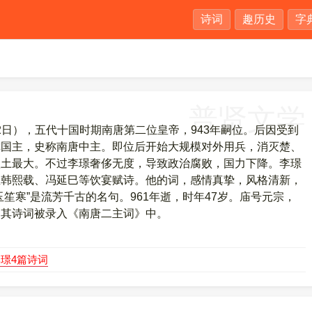
诗词
趣历史
字
普贤文学
月12日），五代十国时期南唐第二位皇帝，943年嗣位。后因受到
称国主，史称南唐中主。即位后开始大规模对外用兵，消灭楚、
疆土最大。不过李璟奢侈无度，导致政治腐败，国力下降。李璟
臣韩熙载、冯延巳等饮宴赋诗。他的词，感情真挚，风格清新，
笙寒”是流芳千古的名句。961年逝，时年47岁。庙号元宗，
。其诗词被录入《南唐二主词》中。
璟4篇诗词