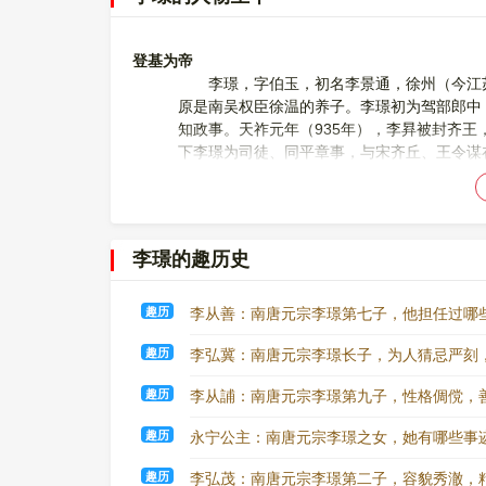
登基为帝
李璟，字伯玉，初名李景通，徐州（今江苏
原是南吴权臣徐温的养子。李璟初为驾部郎中
知政事。天祚元年（935年），李昪被封齐王
下李璟为司徒、同平章事，与宋齐丘、王令谋
都统。升元元年（937年），李昪废黜杨溥，
年）八月，被立为皇太子。
升元七年（943年），李昪去世，李璟继位
李景遂为燕王，宣城王李景达为鄂王，李景逷
李璟的趣历史
马元帅、太尉、中书令，李景达为燕王、副元
江都尹。
趣历
李从善：南唐元宗李璟第七子，他担任过哪
降贼绝臣
趣历
李弘冀：南唐元宗李璟长子，为人猜忌严刻
保大元年（943年）十月，攻破虔州妖贼张
神仙降临博罗县一百姓家，替人预言祸福每说
趣历
李从誧：南唐元宗李璟第九子，性格倜傥，
此时，南汉皇帝刘龑去世，其子刘玢刚继位，
贤可以，于是共推张遇贤为统帅。张遇贤自号
趣历
永宁公主：南唐元宗李璟之女，她有哪些事
询问神应向何方，神说：“应当过岭攻取虔州
有众十余万，接连攻陷各县。李璟派洪州营屯
趣历
李弘茂：南唐元宗李璟第二子，容貌秀澈，