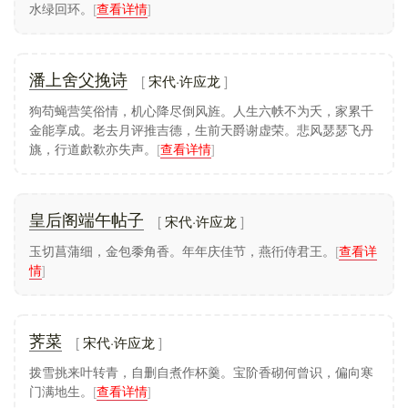
水绿回环。
[
查看详情
]
宋代·许应龙
潘上舍父挽诗
狗苟蝇营笑俗情，机心降尽倒风旌。人生六帙不为夭，家累千
金能享成。老去月评推吉德，生前天爵谢虚荣。悲风瑟瑟飞丹
旐，行道歔欷亦失声。
[
查看详情
]
宋代·许应龙
皇后阁端午帖子
玉切菖蒲细，金包黍角香。年年庆佳节，燕衎侍君王。
[
查看详
情
]
宋代·许应龙
荠菜
拨雪挑来叶转青，自删自煮作杯羹。宝阶香砌何曾识，偏向寒
门满地生。
[
查看详情
]