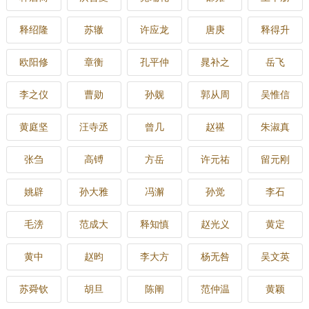
释绍隆
苏辙
许应龙
唐庚
释得升
欧阳修
章衡
孔平仲
晁补之
岳飞
李之仪
曹勋
孙觌
郭从周
吴惟信
黄庭坚
汪寺丞
曾几
赵禥
朱淑真
张刍
高镈
方岳
许元祐
留元刚
姚辟
孙大雅
冯澥
孙觉
李石
毛滂
范成大
释知慎
赵光义
黄定
黄中
赵昀
李大方
杨无咎
吴文英
苏舜钦
胡旦
陈阐
范仲温
黄颖