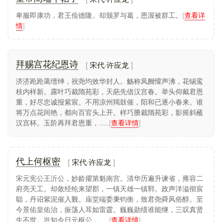
卑服即康功，君王俭德隆。却颁罗与葛，恩渥被群工。
[
查看详
情
]
宋代·许应龙
拜赐宫花纪恩诗
济济跄跄蔼缙绅，祝尧均效华封人。觞称凤阙懽声沸，花锡鸾
枝内样新。露叶巧裁隋苑彩，天葩先借汉宫春。举头仰戴君恩
重，好尽忠诚报紫宸。不用凉州羯鼓催，阳和已逐小春来。谁
将万点花间艳，都向百官头上开。样巧賸裁隋苑彩，影摇斜蘸
汉宫杯。玉阶再拜君恩重，.....
[
查看详情
]
宋代·许应龙
代上何枢密
宋元宪公王沂公，妙龄擢第魁南宫。清华历遍升谏省，雍容二
府亮天工。却敛经纶来望郡，一镇天雄一镇郓。政声洋溢彻宸
聪，丹诏紫泥催入觐。庙堂端委秉钧衡，致君尧舜风俗醇。至
今景佑皇佑治，振荡人耳如雷霆。巍巍勋绩谁能继，三叹真贤
生不世。岂知今日元枢公，.....
[
查看详情
]