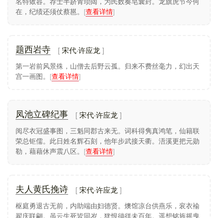
名特敛容。荐士半跻青琐闼，为民数奏皂囊封。龙旗虎节今何
在，纪绩还须仗蔡邕。
[
查看详情
]
宋代·许应龙
题西岩寺
第一岩前风景殊，山僧去后野云孤。归来不费丝毫力，幻出天
宫一画图。
[
查看详情
]
宋代·许应龙
凤池立碑纪事
阅尽衣冠盛事图，三魁同郡古来无。词科得隽真鸿笔，仙籍联
荣总钜儒。此日姓名辉石刻，他年步武接天衢。浯溪更把元勋
勒，藉藉休声震八区。
[
查看详情
]
宋代·许应龙
夫人黄氏挽诗
枢庭勇退古无前，内助端由妇德贤。燠馆凉台供燕乐，衮衣褕
翟庆联翩。虽云生死皆同岁，犹恨徜徉未百年。遥想铭旌摇曳