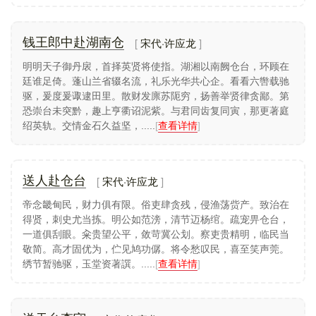
宋代·许应龙
钱王郎中赴湖南仓
明明天子御丹扆，首择英贤将使指。湖湘以南阙仓台，环顾在
廷谁足倚。蓬山兰省辍名流，礼乐光华共心企。看看六辔载驰
驱，爰度爰诹逮田里。散财发廪苏阨穷，扬善举贤律贪鄙。第
恐崇台未突黔，趣上亨衢诏泥紫。与君同齿复同寅，那更著庭
绍英轨。交情金石久益坚，.....
[
查看详情
]
宋代·许应龙
送人赴仓台
帝念畿甸民，财力俱有限。俗吏肆贪残，侵渔荡赀产。致治在
得贤，刺史尤当拣。明公如范滂，清节迈杨绾。疏宠畀仓台，
一道俱刮眼。籴贵望公平，敛苛冀公划。察吏贵精明，临民当
敬简。高才固优为，伫见鸠功僝。将令愁叹民，喜至笑声莞。
绣节暂驰驱，玉堂资著譔。.....
[
查看详情
]