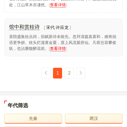
处，江山草木亦凄然。
[
查看详情
]
宋代·许应龙
馆中和赏桂诗
喜陪盛集桂丛间，拟赋新诗未敢先。忽拜清篇真寡和，难将拙
语更争妍。枝头烂漫黄金粟，度上风流紫府仙。凡骨岂容攀俊
轨，也沾賸馥醉花前。
[
查看详情
]
1
2
年代筛选
先秦
两汉