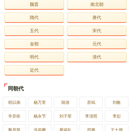
魏晋
南北朝
隋代
唐代
五代
宋代
金朝
元代
明代
清代
近代
同朝代
程以南
杨万里
陆游
苏轼
刘敞
辛弃疾
杨永节
刘子翚
李清照
李彭
释居简
洪咨夔
晁端礼
邵雍
王十朋