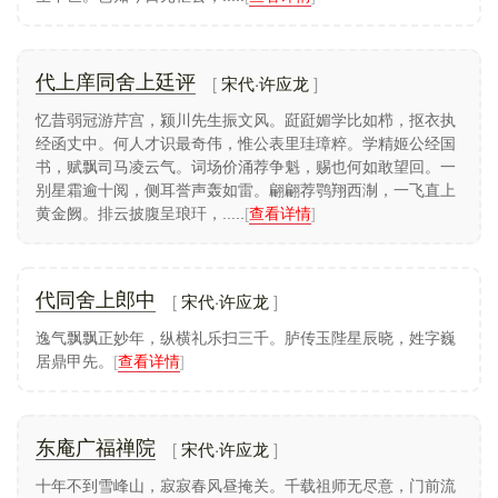
宋代·许应龙
代上庠同舍上廷评
忆昔弱冠游芹宫，颍川先生振文风。跹跹媚学比如栉，抠衣执
经函丈中。何人才识最奇伟，惟公表里珪璋粹。学精姬公经国
书，赋飘司马凌云气。词场价涌荐争魁，赐也何如敢望回。一
别星霜逾十阅，侧耳誉声轰如雷。翩翩荐鹗翔西淛，一飞直上
黄金阙。排云披腹呈琅玕，.....
[
查看详情
]
宋代·许应龙
代同舍上郎中
逸气飘飘正妙年，纵横礼乐扫三千。胪传玉陛星辰晓，姓字巍
居鼎甲先。
[
查看详情
]
宋代·许应龙
东庵广福禅院
十年不到雪峰山，寂寂春风昼掩关。千载祖师无尽意，门前流