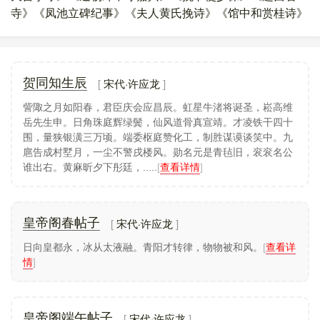
寺》《凤池立碑纪事》《夫人黄氏挽诗》《馆中和赏桂诗》
宋代·许应龙
贺同知生辰
訾陬之月如阳春，君臣庆会应昌辰。虹星牛渚将诞圣，崧高维
岳先生申。日角珠庭辉绿鬓，仙风道骨真宣靖。才凌铁干四十
围，量狭银潢三万顷。端委枢庭赞化工，制胜谋谟谈笑中。九
扈告成村墅月，一尘不警戌楼风。勋名元是青毡旧，衮衮名公
谁出右。黄麻昕夕下彤廷，.....
[
查看详情
]
宋代·许应龙
皇帝阁春帖子
日向皇都永，冰从太液融。青阳才转律，物物被和风。
[
查看详
情
]
宋代·许应龙
皇帝阁端午帖子