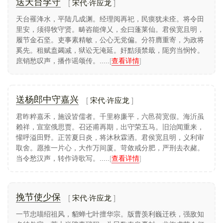
宋代·许应龙
送天台李守
天台罹洚水，平陆几成渊。经理阅再祀，民瘼犹未痊。将令田
里安，须得牧守贤。畴咨能俾乂，佥曰蓬莱仙。君侯宽且明，
履节金石坚。吏事素精敏，公心无党偏。分符膺重寄，为政将
奚先。租赋盍蠲减，狱讼无淹延。奸黠须禁戢，阨穷当悯怜。
庶销愁叹声，播作谣颂传。.....
[
查看详情
]
宋代·许应龙
送杨郎中守嘉兴
君昨粹嘉禾，施设皆儒者。千里称廉平，六邑荷宽假。海沂虽
赖祥，宣室俄思贾。召还甫再期，出守荣五马。旧治闻重来，
懽呼溢田野。正苦夏日炎，将沐秋霖洒。君侯宽且明，义利审
取舍。愿推一片心，大作万间厦。苛敛戒分肥，严刑去衣赭。
当令愁汉声，转作诗歌写。.....
[
查看详情
]
宋代·许应龙
挽节使少保
一节忠喵绍祖风，貂蝉七叶擅华宗。版曹羡利巍迁秩，强敌知