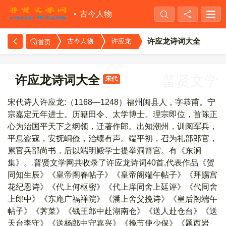
古今人物
许应龙诗词大全
古今人物
许应龙
首页
许应龙诗词大全
普贤文学
宋代
宋代诗人许应龙:（1168—1248）福州闽县人，字恭甫。宁
宗嘉定元年进士。历籍田令、太学博士。理宗即位，首陈正
心为治国平天下之纲领，迁著作郎。出知潮州，训阅军兵，
平息盗寇，安抚峒僚，治绩有声。端平初，召为礼部郎官，
累官兵部尚书，后以端明殿学士提举洞霄宫。有《东涧
集》。.普贤文学网共收录了许应龙诗词40首,代表作品《贺
同知生辰》《皇帝阁春帖子》《皇帝阁端午帖子》《拜赐宫
花纪恩诗》《代上何枢密》《代上庠同舍上廷评》《代同舍
上郎中》《东庵广福禅院》《潘上舍父挽诗》《皇后阁端午
帖子》《荠菜》《钱王郎中赴湖南仓》《送人赴仓台》《送
天台李守》《送杨郎中守嘉兴》《挽节使少保》《题西岩