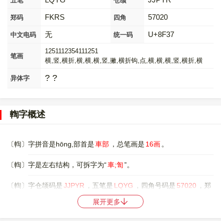
五笔
仓颉
FKRS
57020
郑码
四角
无
U+8F37
中文电码
统一码
1251112354111251
笔画
横,竖,横折,横,横,横,竖,撇,横折钩,点,横,横,横,竖,横折,横
? ?
异体字
輷字概述
〔輷〕字拼音是hōng,部首是
車部
，总笔画是
16画
。
〔輷〕字是左右结构，可拆字为“
車;訇
”。
〔輷〕字仓颉码是
JJPYR
，五笔是
LQYG
，四角号码是
57020
，郑
码是
FKRS
，中文电码是
无
，。
展开更多
〔輷〕字的UNICODE是
U+8F37
，位于UNICODE的
中日韩统一表