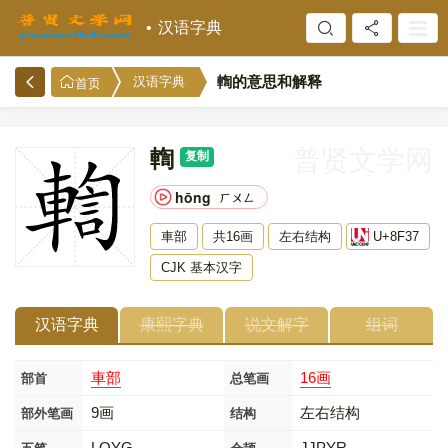
汉语字典
輷的意思和解释
汉语字典
首页
輷
普贤文学网
复制
hōng
ㄏㄨㄥ
車部
共16画
左右结构
U+8F37
CJK 基本汉字
汉语字典
康熙字典
说文解字
组词
車部
16画
部首
总笔画
9画
左右结构
部外笔画
结构
LQYG
JJPYR