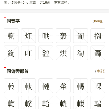
輷，读音是hōng,車部，共16画，左右结构。
同音字
（
hōng
）
輷
灴
哄
轰
訇
揈
鍧
叿
谾
烘
渹
轟
同偏旁部首
(
車部
)
軨
軚
轋
軬
輵
輠
輷
轐
軩
輄
輟
輲