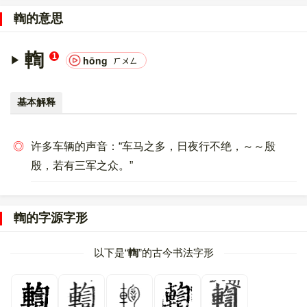
意文字 (基本汉字)
，10进制：36663，UTF-32：
輷的意思
00008F37，UTF-8：E8 BC B7。
〔輷〕字的异体字是
?;?
。
輷
1
hōng
ㄏㄨㄥ
基本解释
◎
许多车辆的声音：“车马之多，日夜行不绝，～～殷
殷，若有三军之众。”
輷的字源字形
以下是“
輷
”的古今书法字形