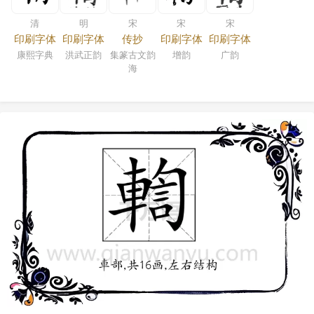
清
明
宋
宋
宋
印刷字体
印刷字体
传抄
印刷字体
印刷字体
康熙字典
洪武正韵
集篆古文韵
增韵
广韵
海