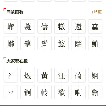
同笔画数
(
16画
)
嶰
薧
儔
犜
還
螙
螩
撉
髶
鮌
隭
鮊
大家都在搜
冫
煜
黄
汪
碕
婀
丷
锕
軨
欷
啊
繲