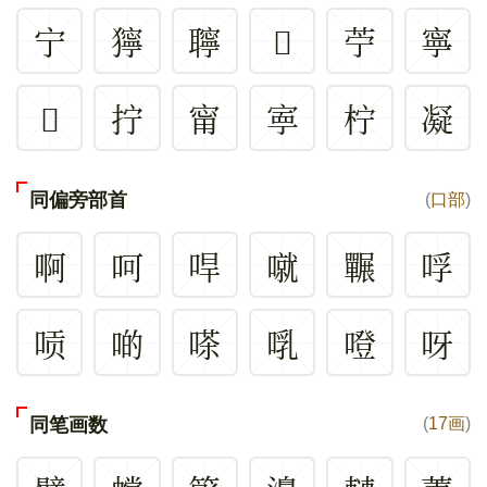
宁
獰
聹
𦡼
苧
寧
𤕦
拧
甯
寕
柠
凝
同偏旁部首
(
口部
)
啊
呵
哻
噈
囅
哹
唝
啲
嗏
啂
噔
呀
同笔画数
(
17画
)