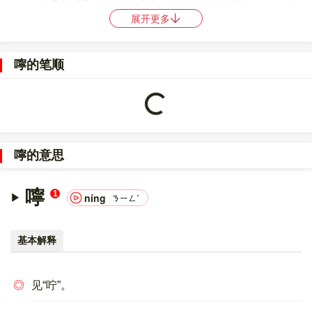
码是
JWLA
，中文电码是
无
，。
展开更多
〔嚀〕字的UNICODE是
U+5680
，位于UNICODE的
中日韩统一表
意文字 (基本汉字)
，10进制：22144，UTF-32：
嚀的笔顺
00005680，UTF-8：E5 9A 80。
〔嚀〕字的异体字是
咛
。
Loading...
嚀的意思
嚀
1
níng
ㄋㄧㄥˊ
基本解释
◎
见“咛”。