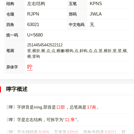
左右结构
KPNS
结构
五笔
RJPN
JWLA
仓颉
郑码
63021
无
四角
中文电码
U+5680
统一码
25144545442522112
笔画
竖,横折,横,点,点,横撇/横钩,点,斜钩,点,点,竖,横折,竖,竖,横,
横,竖钩
咛
异体字
嚀字概述
〔嚀〕字拼音是níng,部首是
口部
，总笔画是
17画
。
〔嚀〕字是左右结构，可拆字为“
口;寧
”。
〔嚀〕字仓颉码是
RJPN
，五笔是
KPNS
，四角号码是
63021
，郑