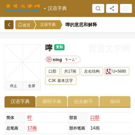
汉语字典
嚀的意思和解释
汉语字典
首页
嚀
普贤文学网
复制
níng
ㄋㄧㄥˊ
口部
共17画
左右结构
U+5680
CJK 基本汉字
停止
全屏
汉语字典
康熙字典
说文解字
组词
咛
口部
简体
部首
17画
14画
总笔画
部外笔画