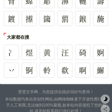
臂
蟐
簓
濞
轋
薵
鍍
攃
簂
藅
鍭
馣
大家都在搜
冫
煜
黄
汪
碕
婀
丷
锕
軨
欷
啊
繲
普贤文学网，为您提供在线好词好句查询！
本站数据均来自原创性网站,由网络蜘蛛基于开放性爬行,由
于人工有限,无法做到100%避规.如本站内容侵犯了您的权
益,请及时联系我们进行处理！