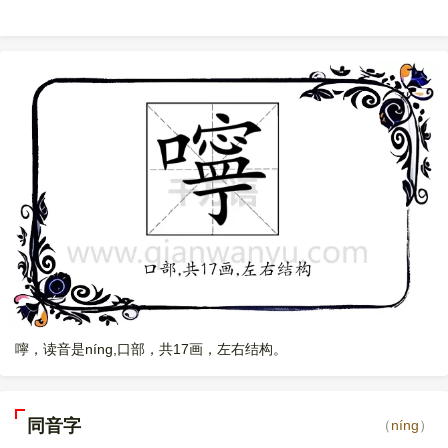
嚀，读音是níng,口部，共17画，左右结构。
同音字
（
níng
）