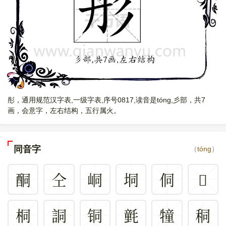
彤，通用规范汉字表,一级字表,序号0817,读音是tóng,彡部，共7
画，会意字，左右结构，五行属火。
同音字
（
tóng
）
酮
仝
峒
垌
侗
𥩌
桐
詷
铜
氃
犝
秱