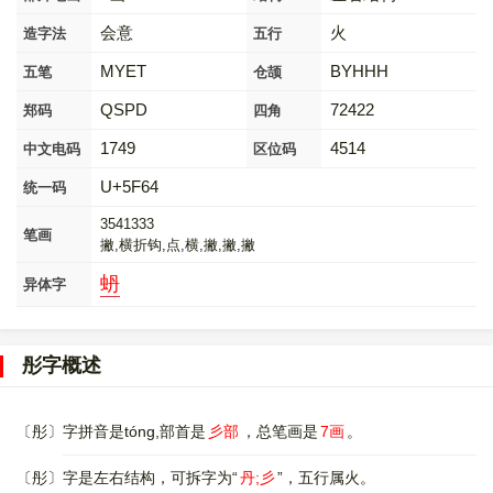
会意
火
造字法
五行
MYET
BYHHH
五笔
仓颉
QSPD
72422
郑码
四角
1749
4514
中文电码
区位码
U+5F64
统一码
3541333
笔画
撇,横折钩,点,横,撇,撇,撇
蚒
异体字
彤字概述
〔彤〕字拼音是tóng,部首是
彡部
，总笔画是
7画
。
〔彤〕字是左右结构，可拆字为“
丹;彡
”，五行属火。