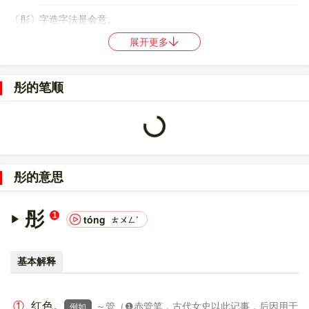
〔彤〕字造字法是会意。
展开更多
〔彤〕字仓颉码是
BYHHH
，五笔是
MYET
，四角号码是
72422
，
郑码是
QSPD
，中文电码是
1749
，区位码是
4514
。
彤的笔顺
〔彤〕字的UNICODE是
U+5F64
，位于UNICODE的
中日韩统一表
意文字 (基本汉字)
，10进制：24420，UTF-32：
00005F64，UTF-8：E5 BD A4。
Loading...
〔彤〕字在
《通用规范汉字表》
的
一级字表
中，序号
0817
。
彤的意思
〔彤〕字的异体字是
蚒
。
彤
1
tóng
ㄊㄨㄥˊ
基本解释
①
红色。
～管（❶赤管笔，古代女史以此记事，后因用于
例如