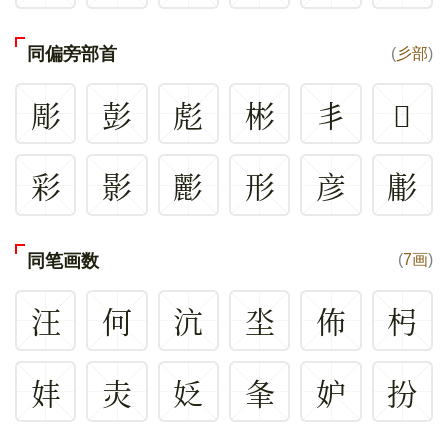
同偏旁部首
(
彡部
)
彫
彭
彪
彬
丯
𢒆
彩
影
彲
形
彦
㣑
同笔画数
(
7画
)
汪
何
沆
坔
佈
杛
妦
灻
姂
夆
妒
扮