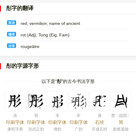
彤字的翻译
英语
red, vermilion; name of ancient
德语
rot (Adj)​, Tong (Eig, Fam)
法语
rougeâtre
彤的字源字形
以下是“
彤
”的古今书法字形
清
明
宋
宋
唐
楚〔战国〕
印刷字体
印刷字体
印刷字体
印刷字体
石经
简
康熙字典
洪武正韵
增韵
广韵
开成石经
新蔡葛陵