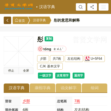
汉语字典
彤的意思和解释
汉语字典
首页
彤
普贤文学网
复制
tóng
ㄊㄨㄥˊ
彡部
共7画
左右结构
U+5F64
CJK 基本汉字
停止
全屏
一级汉字
次常用字
通用字
汉语字典
康熙字典
说文解字
组词
彡部
7画
部首
总笔画
4画
左右结构
部外笔画
结构