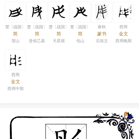
楚〔战国〕
楚〔战国〕
楚〔战国〕
楚〔战国〕
春秋
西周
简
简
简
简
篆书
金文
望山
曾侯乙墓
天星观
包山
石鼓文
西周晚期
西周
金文
西周中期