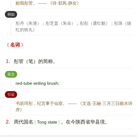
贻我彤管。 —— 《诗·邶风·静女》
：
例如
彤丹（朱漆）；彤芝盖（朱伞）；彤彤（通红貌）；彤珠（烧
红的铁丸）
名词
1.
彤管（笔）的简称。
：
英文
red-tube writing brush;
：
引证
书笏珥彤，纪言事于仙室。 —— 《文选·王融·三月三日曲水诗
序》
2.
周代国名
。在今陕西省华县境。
Tong state