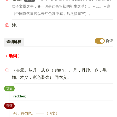
女子文墨之事；❷一说是红色管状的初生之草）。～云。～庭
（中国汉代皇宫以朱红色漆中庭，后泛指皇宫）。
②
姓。
例证
详细解释
动词
◎
（会意。从丹，从彡（ shān ）。丹，丹砂。彡，毛
饰。本义：彩色装饰） 同本义。
：
英文
redden;
：
引证
彤，丹饰也。 —— 《说文》