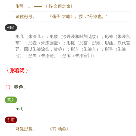
彤弓一。 —— 《书·文侯之命》
诸侯彤弓。 —— 《荀子·大略》。按：“丹漆也。”
：
例如
彤几（朱漆几）；彤镂（涂丹漆和雕刻花纹）；彤辇（朱漆宫
车）；彤壶（朱漆漏壶）；彤庭（彤宫，彤殿，彤廷。汉代宫
廷。因以朱漆涂饰，故称）；彤车（朱漆车）；彤弓（朱漆
弓）；彤矢（朱漆箭）；彤闱（朱漆宫门）
形容词
◎
赤色。
：
英文
red;
：
引证
麻冕彤裳。 —— 《书·顾命》