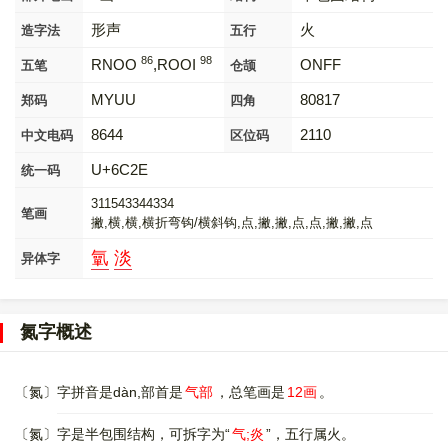
形声
火
造字法
五行
86
98
RNOO
,ROOI
ONFF
五笔
仓颉
MYUU
80817
郑码
四角
8644
2110
中文电码
区位码
U+6C2E
统一码
311543344334
笔画
撇,横,横,横折弯钩/横斜钩,点,撇,撇,点,点,撇,撇,点
㲷
淡
异体字
氮字概述
〔氮〕字拼音是dàn,部首是
气部
，总笔画是
12画
。
〔氮〕字是半包围结构，可拆字为“
气;炎
”，五行属火。