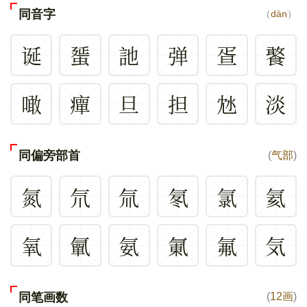
同音字
（
dàn
）
诞
蜑
訑
弹
疍
饏
噉
癉
旦
担
沊
淡
同偏旁部首
(
气部
)
氮
氘
氚
氡
氯
氦
氧
㲷
氨
氭
氟
気
同笔画数
(
12画
)