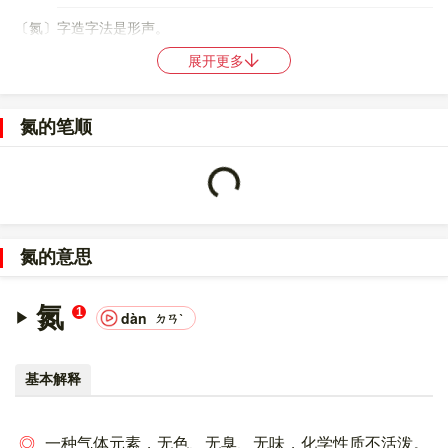
〔氮〕字造字法是形声。
展开更多
86
98
〔氮〕字仓颉码是
ONFF
，五笔是
RNOO
,ROOI
，四角号码是
80817
，郑码是
MYUU
，中文电码是
8644
，区位码是
2110
。
氮的笔顺
〔氮〕字的UNICODE是
U+6C2E
，位于UNICODE的
中日韩统一表
Loading...
意文字 (基本汉字)
，10进制：27694，UTF-32：
00006C2E，UTF-8：E6 B0 AE。
〔氮〕字在
《通用规范汉字表》
的
一级字表
中，序号
2671
。
氮的意思
〔氮〕字的异体字是
㲷;淡
。
氮
1
dàn
ㄉㄢˋ
基本解释
◎
一种气体元素，无色、无臭、无味，化学性质不活泼。