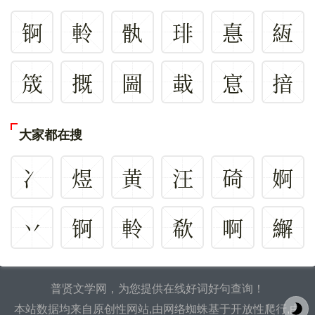
锕
軨
骫
琲
惪
絚
筬
摡
圌
蛓
悹
揞
大家都在搜
冫
煜
黄
汪
碕
婀
丷
锕
軨
欷
啊
繲
普贤文学网，为您提供在线好词好句查询！
本站数据均来自原创性网站,由网络蜘蛛基于开放性爬行,由