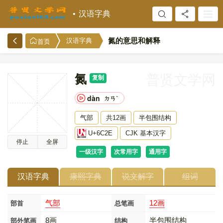
汉语字典
氮的意思和解释
汉语字典
首页
氮
普贤文学网
复制
dàn
ㄉㄢˋ
气部
共12画
半包围结构
U+6C2E
CJK 基本汉字
停止
全屏
一级汉字
次常用字
通用字
汉语字典
康熙字典
说文解字
组词
气部
12画
部首
总笔画
8画
半包围结构
部外笔画
结构