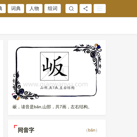
典
词典
人物
组词
岅，读音是bǎn,山部，共7画，左右结构。
同音字
（
bǎn
）