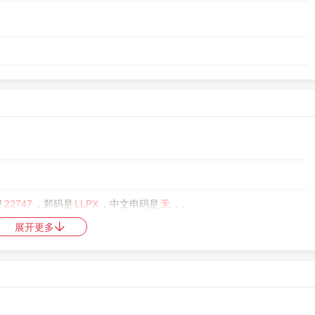
是
22747
，郑码是
LLPX
，中文电码是
无
，。
展开更多
中日韩统一表意文字 (基本汉字)
，10进制：23685，UTF-32：