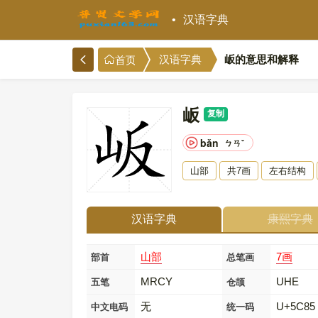
汉语字典
岅的意思和解释
汉语字典
首页
岅
复制
bǎn
ㄅㄢˇ
山部
共7画
左右结构
汉语字典
康熙字典
山部
7画
部首
总笔画
MRCY
UHE
五笔
仓颉
无
U+5C85
中文电码
统一码