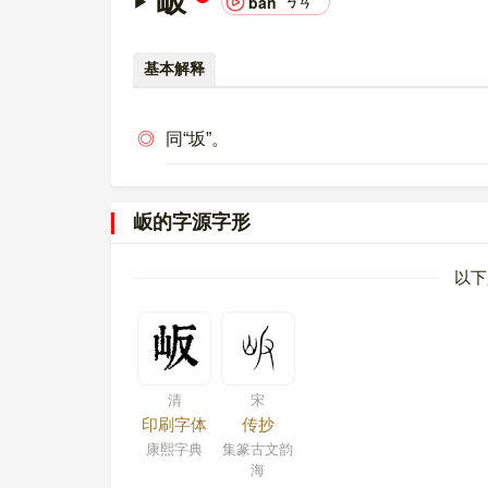
岅
bǎn
ㄅㄢˇ
基本解释
◎
同“坂”。
岅的字源字形
以下
清
宋
印刷字体
传抄
康熙字典
集篆古文韵
海