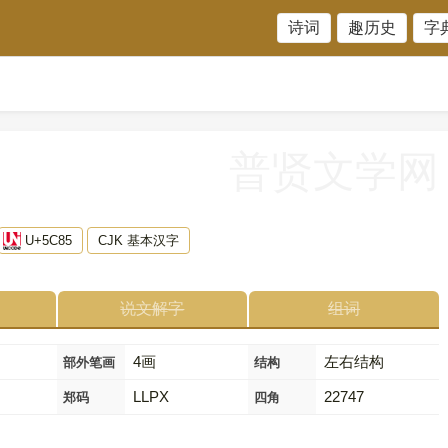
诗词
趣历史
字
普贤文学网
U+5C85
CJK 基本汉字
说文解字
组词
4画
左右结构
部外笔画
结构
LLPX
22747
郑码
四角