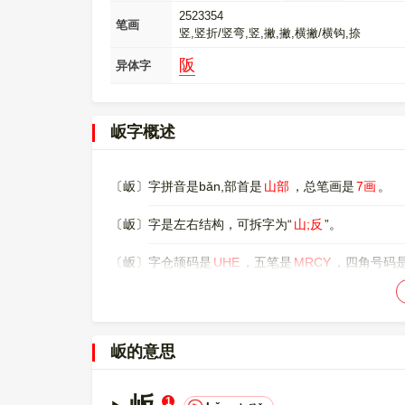
2523354
笔画
竖,竖折/竖弯,竖,撇,撇,横撇/横钩,捺
阪
异体字
岅字概述
〔岅〕字拼音是bǎn,部首是
山部
，总笔画是
7画
。
〔岅〕字是左右结构，可拆字为“
山;反
”。
〔岅〕字仓颉码是
UHE
，五笔是
MRCY
，四角号码
〔岅〕字的UNICODE是
U+5C85
，位于UNICODE的
00005C85，UTF-8：E5 B2 85。
岅的意思
〔岅〕字的异体字是
阪
。
1