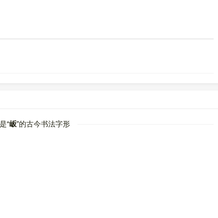
是“
岅
”的古今书法字形