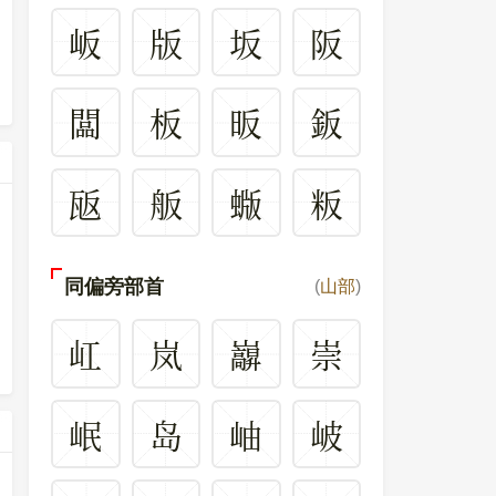
岅
版
坂
阪
闆
板
昄
鈑
瓪
舨
蝂
粄
同偏旁部首
(
山部
)
屸
岚
巐
崇
岷
岛
岫
岥