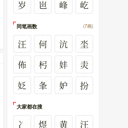
岁
岜
峰
屹
同笔画数
(
7画
)
汪
何
沆
坔
佈
杛
妦
灻
姂
夆
妒
扮
大家都在搜
冫
煜
黄
汪