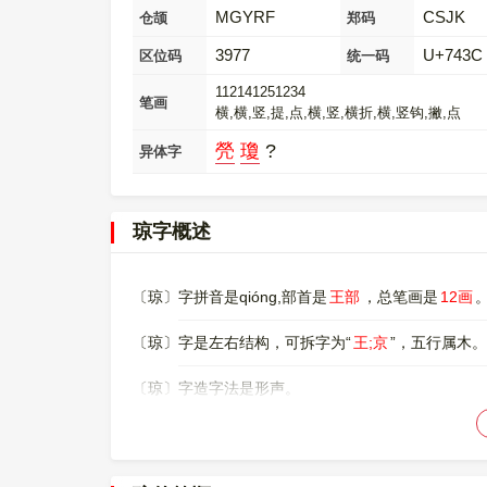
MGYRF
CSJK
仓颉
郑码
3977
U+743C
区位码
统一码
112141251234
笔画
横,横,竖,提,点,横,竖,横折,横,竖钩,撇,点
焭
瓊
?
异体字
琼字概述
〔琼〕字拼音是qióng,部首是
王部
，总笔画是
12画
〔琼〕字是左右结构，可拆字为“
王;京
”，五行属木。
〔琼〕字造字法是形声。
〔琼〕字仓颉码是
MGYRF
，五笔是
GYIY
，四角号
〔琼〕字的UNICODE是
U+743C
，位于UNICODE的