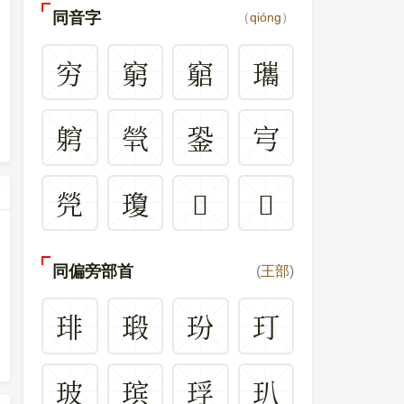
同音字
（
qióng
）
穷
窮
竆
瓗
䠻
煢
銎
宆
焭
瓊
𣇬
𣋶
同偏旁部首
(
王部
)
琲
瑖
玢
玎
玻
瑸
琈
玐