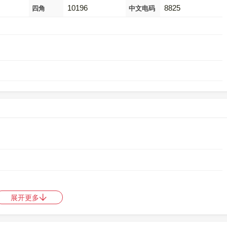
10196
8825
四角
中文电码
。
展开更多
码是
10196
，郑码是
CSJK
，中文电码是
8825
，区位码是
3977
。
中日韩统一表意文字 (基本汉字)
，10进制：29756，UTF-32：