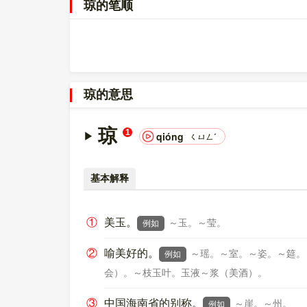
琼的笔顺
0000743C，UTF-8：E7 90 BC。
〔琼〕字在
《通用规范汉字表》
的
一级字表
中，序
〔琼〕字的异体字是
焭;瓊;?
。
琼的意思
琼
1
qióng
ㄑㄩㄥˊ
基本解释
①
美玉。
～玉。～莹。
例如
②
喻美好的。
～瑶。～室。～姿。～筵。
例如
会）。～枝玉叶。玉液～浆（美酒）。
③
中国海南省的别称。
～崖。～州。
例如