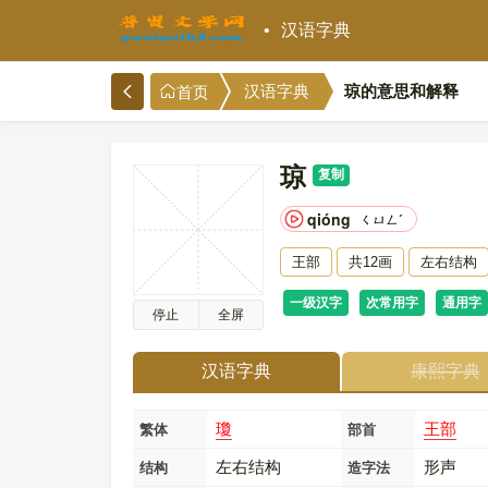
汉语字典
琼的意思和解释
汉语字典
首页
琼
复制
qióng
ㄑㄩㄥˊ
王部
共12画
左右结构
一级汉字
次常用字
通用字
停止
全屏
汉语字典
康熙字典
瓊
王部
繁体
部首
左右结构
形声
结构
造字法