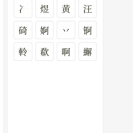
冫
煜
黄
汪
碕
婀
丷
锕
軨
欷
啊
繲