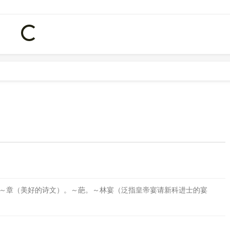
Loading...
号
2504
。
～章（美好的诗文）。～葩。～林宴（泛指皇帝宴请新科进士的宴