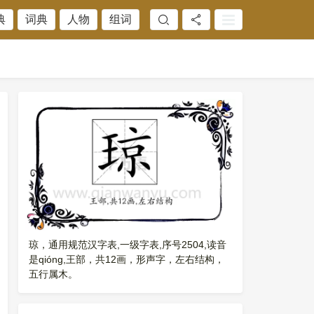
典
词典
人物
组词
琼，通用规范汉字表,一级字表,序号2504,读音
是qióng,王部，共12画，形声字，左右结构，
五行属木。