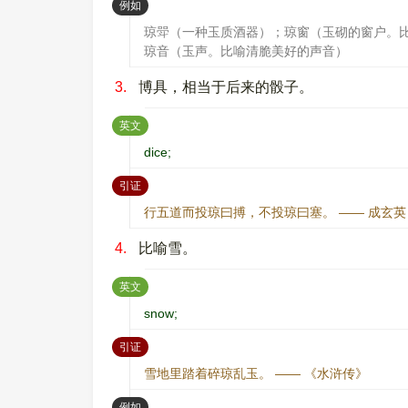
：
例如
琼斝（一种玉质酒器）；琼窗（玉砌的窗户。
琼音（玉声。比喻清脆美好的声音）
3.
博具，相当于后来的骰子。
：
英文
dice;
：
引证
行五道而投琼曰搏，不投琼曰塞。 —— 成玄
4.
比喻雪。
：
英文
snow;
：
引证
雪地里踏着碎琼乱玉。 —— 《水浒传》
：
例如