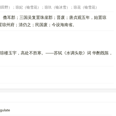
湖田野）；琼妃（喻雪花）；琼玖（喻冰雪）；琼花（喻雪花）
、儋耳郡；三国吴复置珠崖郡；晋废；唐贞观五年，始置琼
置琼州府；清仍之；民国废；今设海南省。
琼楼玉宇，高处不胜寒。——苏轼《水调头歌》词 华酌既陈，
agulate