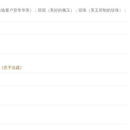
比喻窗户异常华美）；琼琚（美好的佩玉）；琼珠（美玉所制的珍珠）；
英《庄子注疏》