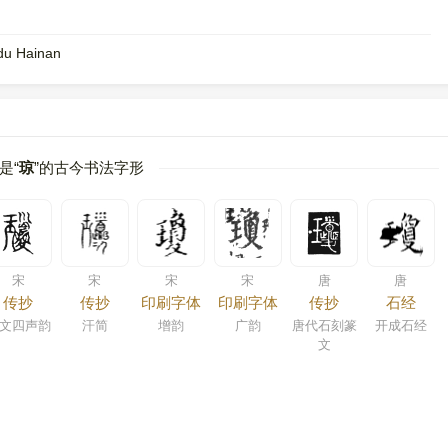
 du Hainan
是“
琼
”的古今书法字形
宋
宋
宋
宋
唐
唐
传抄
传抄
印刷字体
印刷字体
传抄
石经
文四声韵
汗简
增韵
广韵
唐代石刻篆
开成石经
文