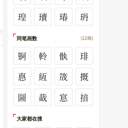
瑝
瓄
瑃
玬
同笔画数
(
12画
)
锕
軨
骫
琲
惪
絚
筬
摡
圌
蛓
悹
揞
大家都在搜