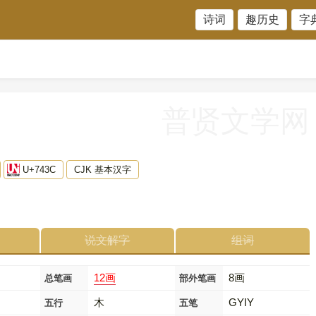
诗词
趣历史
字
普贤文学网
U+743C
CJK 基本汉字
说文解字
组词
12画
8画
总笔画
部外笔画
木
GYIY
五行
五笔