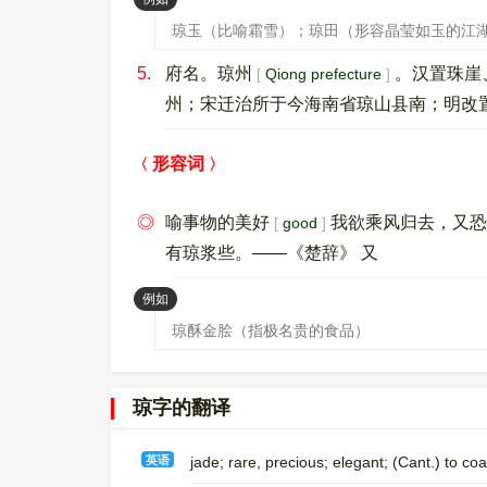
琼玉（比喻霜雪）；琼田（形容晶莹如玉的江
5.
府名。琼州
。汉置珠崖
Qiong prefecture
州；宋迁治所于今海南省琼山县南；明改
形容词
◎
喻事物的美好
我欲乘风归去，又恐
good
有琼浆些。——《楚辞》 又
：
例如
琼酥金脍（指极名贵的食品）
琼字的翻译
英语
jade; rare, precious; elegant; (Cant.) to co