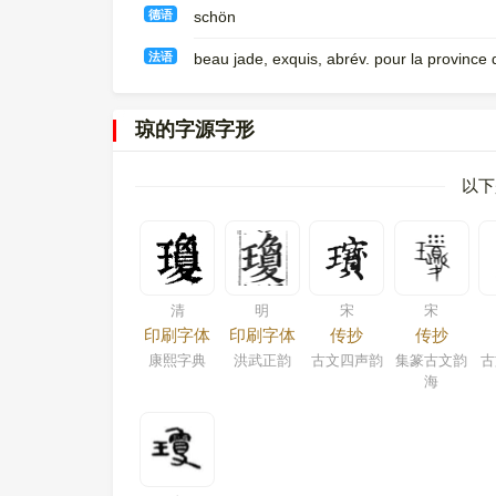
德语
schön
法语
beau jade, exquis, abrév. pour la province
琼的字源字形
以下
清
明
宋
宋
印刷字体
印刷字体
传抄
传抄
康熙字典
洪武正韵
古文四声韵
集篆古文韵
古
海