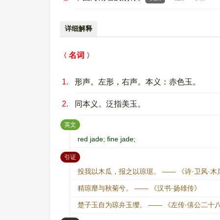
详细解释
名词
1.
形声。左形，右声。本义：赤色玉。
2.
同本义。泛指美玉。
：
英文
red jade; fine jade;
：
引证
投我以木瓜，报之以琼琚。 —— 《诗·卫风·木
精琼靡与秋菊兮。 —— 《汉书·扬雄传》
楚子玉自为琼弁玉缨。 —— 《左传·僖公二十