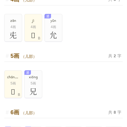
（儿部）
通
zān
jì
yǔn
4画
4画
4画
兂
𠑶
允
B
5画
共
2
字
（儿部）
通
cháng,zhǎng
xiōng
5画
5画
𠑷
兄
B
6画
共
8
字
（儿部）