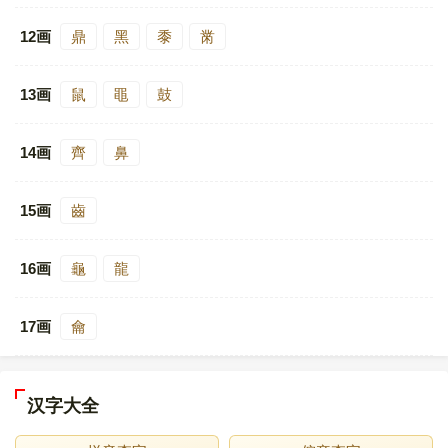
12画
鼎
黑
黍
黹
13画
鼠
黽
鼓
14画
齊
鼻
15画
齒
16画
龜
龍
17画
龠
汉字大全