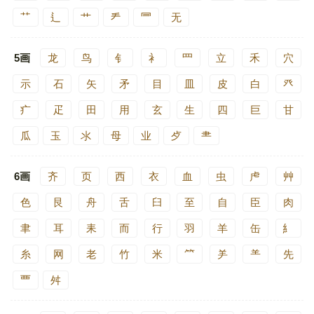
⺿
⻍
艹
龵
⺜
无
5画
龙
鸟
钅
衤
罒
立
禾
穴
示
石
矢
矛
目
皿
皮
白
癶
疒
疋
田
用
玄
生
四
巨
甘
瓜
玉
氺
母
业
歺
⺻
6画
齐
页
西
衣
血
虫
虍
艸
色
艮
舟
舌
臼
至
自
臣
肉
聿
耳
耒
而
行
羽
羊
缶
糹
糸
网
老
竹
米
⺮
⺶
⺷
先
覀
舛