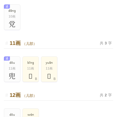
通
dǎng
10画
党
11画
共
3
字
（儿部）
通
dōu
bǐng
yuǎn
11画
11画
11画
兜
𠒝
𠒜
B
B
12画
共
2
字
（儿部）
dōu
wán