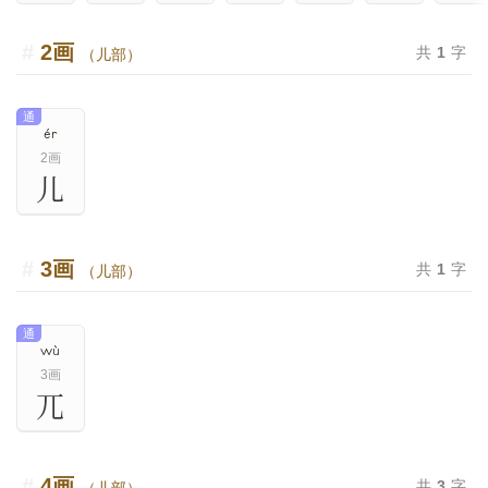
2画
共
1
字
（儿部）
通
ér
2画
儿
3画
共
1
字
（儿部）
通
wù
3画
兀
4画
共
3
字