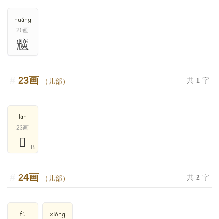
huǎng
20画
兤
23画
共
1
字
（儿部）
lán
23画
𠓖
B
24画
共
2
字
（儿部）
fù
xiòng