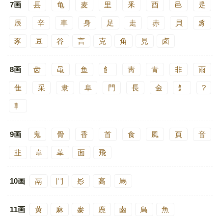
7画
镸
龟
麦
里
釆
酉
邑
辵
辰
辛
車
身
足
走
赤
貝
豸
豕
豆
谷
言
克
角
見
卤
8画
齿
黾
鱼
飠
靑
青
非
雨
隹
采
隶
阜
門
長
金
釒
?
龺
9画
鬼
骨
香
首
食
風
頁
音
韭
韋
革
面
飛
10画
鬲
鬥
髟
高
馬
11画
黄
麻
麥
鹿
鹵
鳥
魚