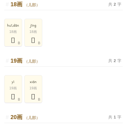
18画
共
2
字
（儿部）
huī,dān
jīng
18画
18画
𠓊
𠓆
B
B
19画
共
2
字
（儿部）
yì
xián
19画
19画
𠓋
𠓌
B
B
20画
共
1
字
（儿部）