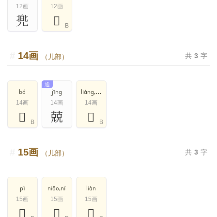
12画
12画
兠
𠒢
B
14画
共
3
字
（儿部）
通
bó
jīng
liáng,liàng
14画
14画
14画
𠒧
兢
𠒨
B
B
15画
共
3
字
（儿部）
pì
niǎo,ní
liàn
15画
15画
15画
𠒱
𠒰
𠒵