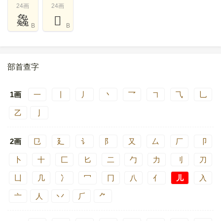
24画
24画
𠓗
𠓙
B
B
部首查字
1画
一
丨
丿
丶
乛
㇕
⺄
乚
乙
亅
2画
㔾
廴
讠
阝
又
厶
厂
卩
卜
十
匚
匕
二
勹
力
刂
刀
凵
几
冫
冖
冂
八
亻
儿
入
亠
人
丷
⺁
⺈