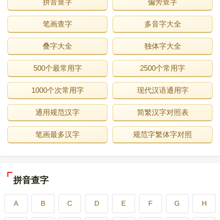
拼音查字
偏旁查字
笔画查字
多音字大全
叠字大全
独体字大全
500个最常用字
2500个常用字
1000个次常用字
现代汉语通用字
通用规范汉字
简繁汉字对照表
笔画最多汉字
规范字繁体字对照
拼音查字
A
B
C
D
E
F
G
H