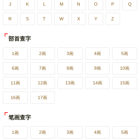
J
K
L
M
N
O
P
Q
R
S
T
W
X
Y
Z
部首查字
1画
2画
3画
4画
5画
6画
7画
8画
9画
10画
11画
12画
13画
14画
15画
16画
17画
笔画查字
1画
2画
3画
4画
5画