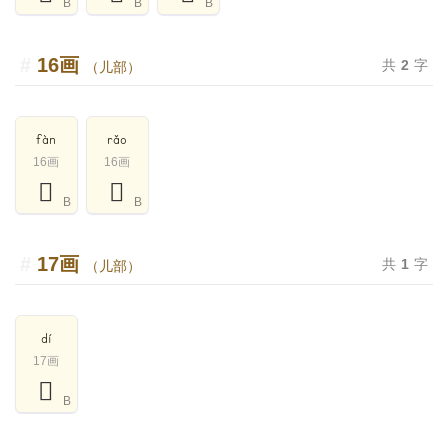
B
B
B
16画
共
2
字
（儿部）
fàn
rǎo
16画
16画
𠒾
𠒸
B
B
17画
共
1
字
（儿部）
dí
17画
𠒿
B