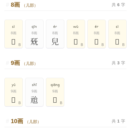
8画
共
6
字
（儿部）
sì
qīn
ér
wù
ér
sì
8画
8画
8画
8画
8画
8画
𠒅
兓
兒
𠒄
𠒆
𠒃
B
B
B
B
9画
共
3
字
（儿部）
yú
shǐ
qiāng
9画
9画
9画
𠒍
兘
𠒌
B
B
10画
共
1
字
（儿部）