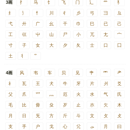
3画
扌
马
饣
飞
门
辶
艹
犭
纟
氵
忄
川
彳
彡
弓
彐
彑
弋
廾
广
幺
干
巾
巳
已
己
工
巛
屮
山
尸
小
兀
尢
宀
寸
子
女
大
夕
夂
士
口
囗
土
丬
⺌
4画
风
韦
车
贝
见
肀
罓
耂
礻
瓦
王
犬
牛
牙
片
爿
爻
父
爪
爫
灬
厄
火
水
气
氏
毛
比
毋
殳
歹
止
朩
欠
木
月
日
旡
方
斤
斗
文
攵
攴
支
手
户
戈
心
尣
⺗
⺼
曰