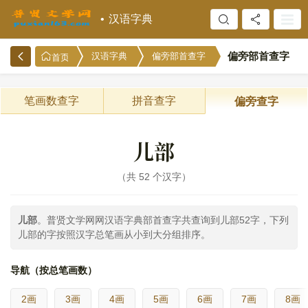
汉语字典
偏旁部首查字
汉语字典
偏旁部首查字
首页
笔画数查字
拼音查字
偏旁查字
儿部
共 52 个汉字
儿部
。普贤文学网网汉语字典部首查字共查询到儿部52字，下列
儿部的字按照汉字总笔画从小到大分组排序。
导航（按总笔画数）
2画
3画
4画
5画
6画
7画
8画