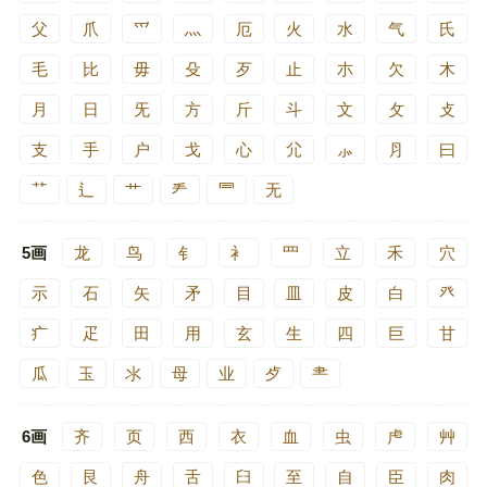
父
爪
爫
灬
厄
火
水
气
氏
毛
比
毋
殳
歹
止
朩
欠
木
月
日
旡
方
斤
斗
文
攵
攴
支
手
户
戈
心
尣
⺗
⺼
曰
⺿
⻍
艹
龵
⺜
无
5画
龙
鸟
钅
衤
罒
立
禾
穴
示
石
矢
矛
目
皿
皮
白
癶
疒
疋
田
用
玄
生
四
巨
甘
瓜
玉
氺
母
业
歺
⺻
6画
齐
页
西
衣
血
虫
虍
艸
色
艮
舟
舌
臼
至
自
臣
肉