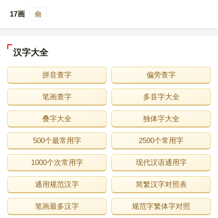
17画
龠
汉字大全
拼音查字
偏旁查字
笔画查字
多音字大全
叠字大全
独体字大全
500个最常用字
2500个常用字
1000个次常用字
现代汉语通用字
通用规范汉字
简繁汉字对照表
笔画最多汉字
规范字繁体字对照