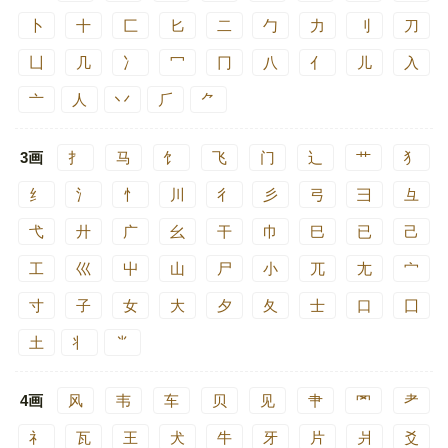
卜
十
匚
匕
二
勹
力
刂
刀
凵
几
冫
冖
冂
八
亻
儿
入
亠
人
丷
⺁
⺈
3画
扌
马
饣
飞
门
辶
艹
犭
纟
氵
忄
川
彳
彡
弓
彐
彑
弋
廾
广
幺
干
巾
巳
已
己
工
巛
屮
山
尸
小
兀
尢
宀
寸
子
女
大
夕
夂
士
口
囗
土
丬
⺌
4画
风
韦
车
贝
见
肀
罓
耂
礻
瓦
王
犬
牛
牙
片
爿
爻