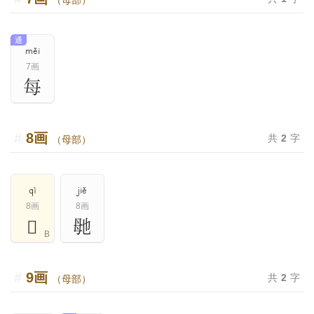
（母部）
通
měi
7画
每
8画
共
2
字
（母部）
qì
jiě
8画
8画
𣫱
毑
B
9画
共
2
字
（母部）