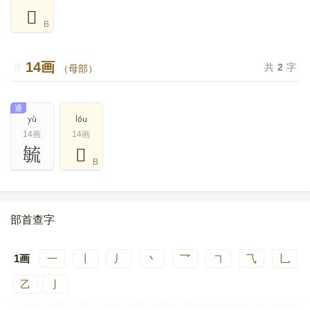
𣫹
B
14画
共
2
字
（母部）
通
yù
lóu
14画
14画
毓
𣫻
B
部首查字
1画
一
丨
丿
丶
乛
㇕
⺄
乚
乙
亅