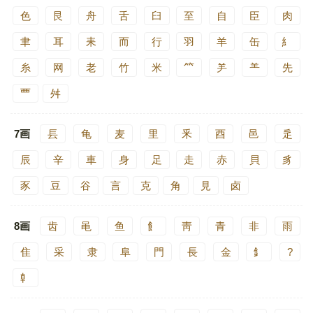
色
艮
舟
舌
臼
至
自
臣
肉
聿
耳
耒
而
行
羽
羊
缶
糹
糸
网
老
竹
米
⺮
⺶
⺷
先
覀
舛
7画
镸
龟
麦
里
釆
酉
邑
辵
辰
辛
車
身
足
走
赤
貝
豸
豕
豆
谷
言
克
角
見
卤
8画
齿
黾
鱼
飠
靑
青
非
雨
隹
采
隶
阜
門
長
金
釒
?
龺