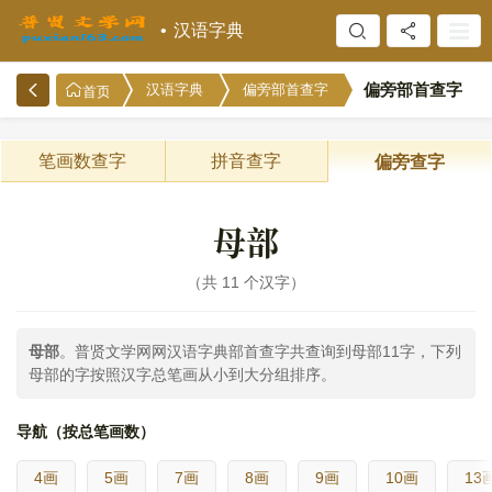
汉语字典
偏旁部首查字
汉语字典
偏旁部首查字
首页
笔画数查字
拼音查字
偏旁查字
母部
共 11 个汉字
母部
。普贤文学网网汉语字典部首查字共查询到母部11字，下列
母部的字按照汉字总笔画从小到大分组排序。
导航（按总笔画数）
4画
5画
7画
8画
9画
10画
13