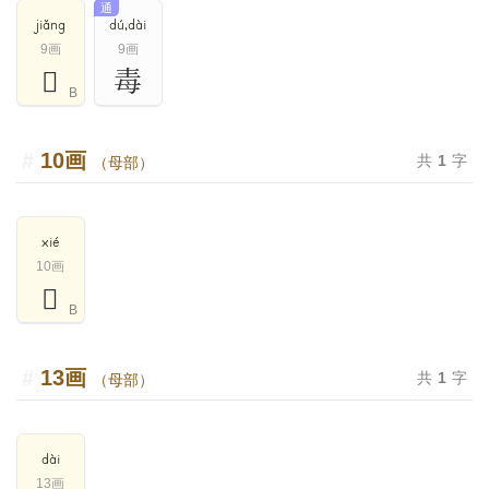
通
jiǎng
dú,dài
9画
9画
𣫳
毒
B
10画
共
1
字
（母部）
xié
10画
𣫴
B
13画
共
1
字
（母部）
dài
13画