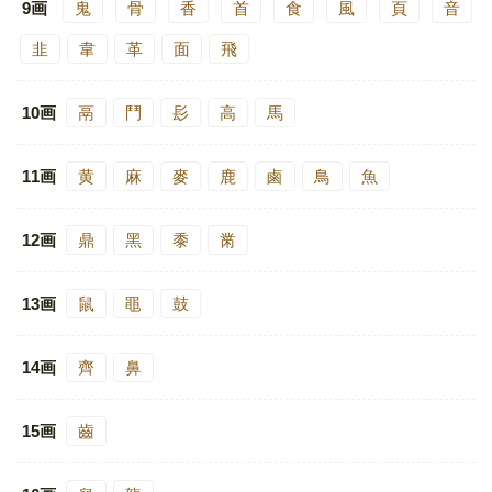
9画
鬼
骨
香
首
食
風
頁
音
韭
韋
革
面
飛
10画
鬲
鬥
髟
高
馬
11画
黄
麻
麥
鹿
鹵
鳥
魚
12画
鼎
黑
黍
黹
13画
鼠
黽
鼓
14画
齊
鼻
15画
齒