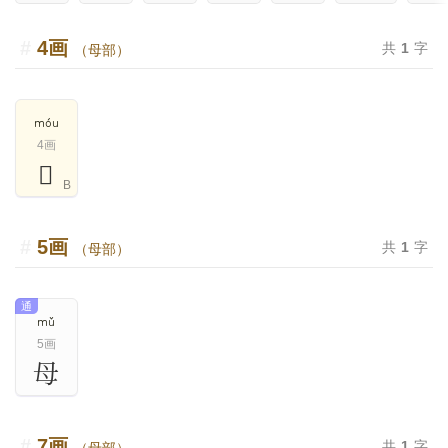
4画
共
1
字
（母部）
móu
4画
𣫬
B
5画
共
1
字
（母部）
通
mǔ
5画
母
7画
共
1
字