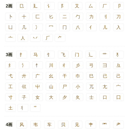
2画
㔾
廴
讠
阝
又
厶
厂
卩
卜
十
匚
匕
二
勹
力
刂
刀
凵
几
冫
冖
冂
八
亻
儿
入
亠
人
丷
⺁
⺈
3画
扌
马
饣
飞
门
辶
艹
犭
纟
氵
忄
川
彳
彡
弓
彐
彑
弋
廾
广
幺
干
巾
巳
已
己
工
巛
屮
山
尸
小
兀
尢
宀
寸
子
女
大
夕
夂
士
口
囗
土
丬
⺌
4画
风
韦
车
贝
见
肀
罓
耂