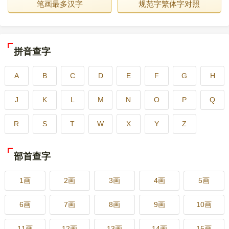
笔画最多汉字
规范字繁体字对照
拼音查字
A
B
C
D
E
F
G
H
J
K
L
M
N
O
P
Q
R
S
T
W
X
Y
Z
部首查字
1画
2画
3画
4画
5画
6画
7画
8画
9画
10画
11画
12画
13画
14画
15画