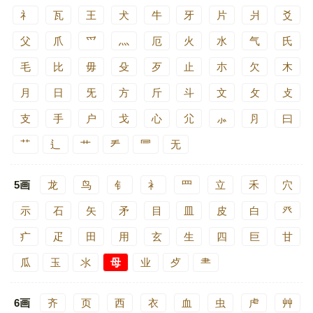
礻
瓦
王
犬
牛
牙
片
爿
爻
父
爪
爫
灬
厄
火
水
气
氏
毛
比
毋
殳
歹
止
朩
欠
木
月
日
旡
方
斤
斗
文
攵
攴
支
手
户
戈
心
尣
⺗
⺼
曰
⺿
⻍
艹
龵
⺜
无
5画
龙
鸟
钅
衤
罒
立
禾
穴
示
石
矢
矛
目
皿
皮
白
癶
疒
疋
田
用
玄
生
四
巨
甘
瓜
玉
氺
母
业
歺
⺻
6画
齐
页
西
衣
血
虫
虍
艸