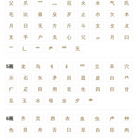
父
爪
爫
灬
厄
火
水
气
氏
毛
比
毋
殳
歹
止
朩
欠
木
月
日
旡
方
斤
斗
文
攵
攴
支
手
户
戈
心
尣
⺗
⺼
曰
⺿
⻍
艹
龵
⺜
无
5画
龙
鸟
钅
衤
罒
立
禾
穴
示
石
矢
矛
目
皿
皮
白
癶
疒
疋
田
用
玄
生
四
巨
甘
瓜
玉
氺
母
业
歺
⺻
6画
齐
页
西
衣
血
虫
虍
艸
色
艮
舟
舌
臼
至
自
臣
肉