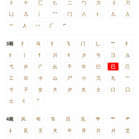
卜
十
匚
匕
二
勹
力
刂
刀
凵
几
冫
冖
冂
八
亻
儿
入
亠
人
丷
⺁
⺈
3画
扌
马
饣
飞
门
辶
艹
犭
纟
氵
忄
川
彳
彡
弓
彐
彑
弋
廾
广
幺
干
巾
巳
已
己
工
巛
屮
山
尸
小
兀
尢
宀
寸
子
女
大
夕
夂
士
口
囗
土
丬
⺌
4画
风
韦
车
贝
见
肀
罓
耂
礻
瓦
王
犬
牛
牙
片
爿
爻