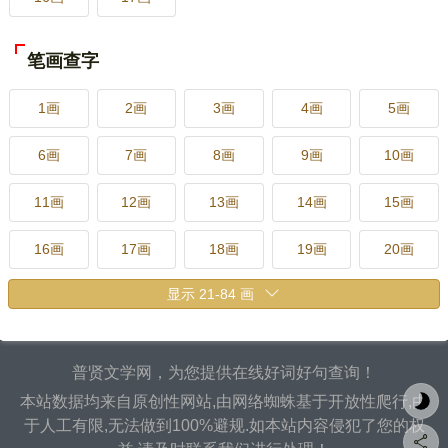
笔画查字
1画
2画
3画
4画
5画
6画
7画
8画
9画
10画
11画
12画
13画
14画
15画
16画
17画
18画
19画
20画
21画
22画
23画
24画
25画
26画
27画
28画
29画
30画
普贤文学网，为您提供在线好词好句查询！
31画
32画
33画
34画
35画
本站数据均来自原创性网站,由网络蜘蛛基于开放性爬行,由
于人工有限,无法做到100%避规.如本站内容侵犯了您的权
36画
37画
38画
39画
40画