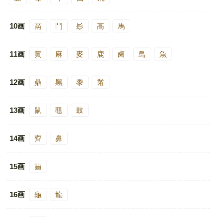
10画
鬲
鬥
髟
高
馬
11画
黄
麻
麥
鹿
鹵
鳥
魚
12画
鼎
黑
黍
黹
13画
鼠
黽
鼓
14画
齊
鼻
15画
齒
16画
龜
龍