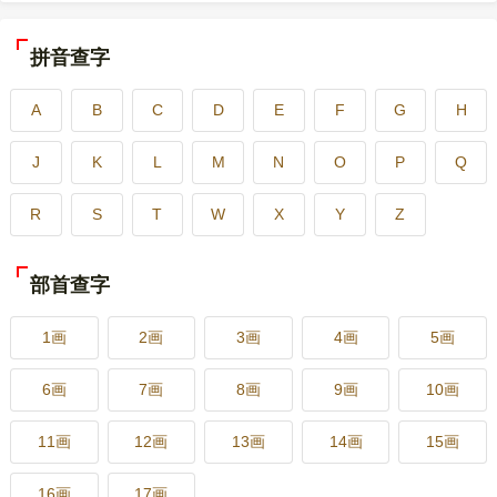
拼音查字
A
B
C
D
E
F
G
H
J
K
L
M
N
O
P
Q
R
S
T
W
X
Y
Z
部首查字
1画
2画
3画
4画
5画
6画
7画
8画
9画
10画
11画
12画
13画
14画
15画
16画
17画