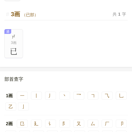
3画
共
1
字
（已部）
通
yǐ
3画
已
部首查字
1画
一
丨
丿
丶
乛
㇕
⺄
乚
乙
亅
2画
㔾
廴
讠
阝
又
厶
厂
卩