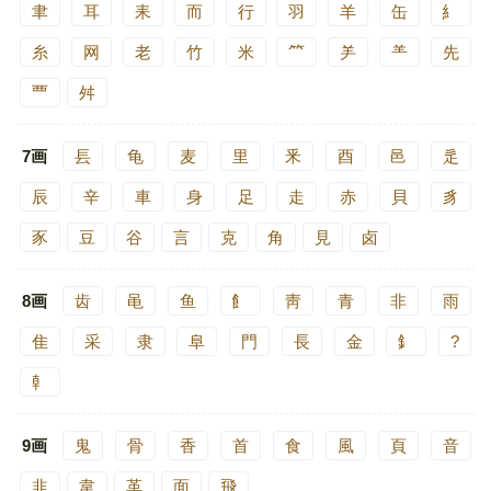
聿
耳
耒
而
行
羽
羊
缶
糹
糸
网
老
竹
米
⺮
⺶
⺷
先
覀
舛
7画
镸
龟
麦
里
釆
酉
邑
辵
辰
辛
車
身
足
走
赤
貝
豸
豕
豆
谷
言
克
角
見
卤
8画
齿
黾
鱼
飠
靑
青
非
雨
隹
采
隶
阜
門
長
金
釒
?
龺
9画
鬼
骨
香
首
食
風
頁
音
韭
韋
革
面
飛