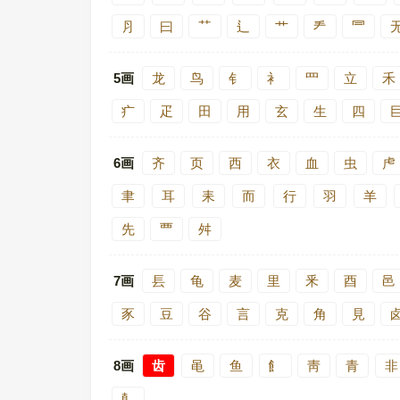
⺼
曰
⺿
⻍
艹
龵
⺜
5画
龙
鸟
钅
衤
罒
立
禾
疒
疋
田
用
玄
生
四
6画
齐
页
西
衣
血
虫
虍
聿
耳
耒
而
行
羽
羊
先
覀
舛
7画
镸
龟
麦
里
釆
酉
邑
豕
豆
谷
言
克
角
見
8画
齿
黾
鱼
飠
靑
青
非
龺