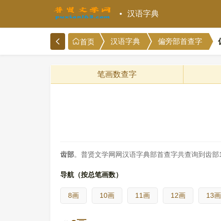
汉语字典
汉语字典
偏旁部首查字
首页
笔画数查字
齿部
。普贤文学网网汉语字典部首查字共查询到齿部
导航（按总笔画数）
8画
10画
11画
12画
13画