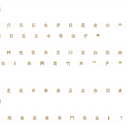
无
穴
示
石
矢
矛
目
皿
皮
白
癶
巨
甘
瓜
玉
氺
母
业
歺
⺻
艸
色
艮
舟
舌
臼
至
自
臣
肉
缶
糹
糸
网
老
竹
米
⺮
⺶
⺷
辵
辰
辛
車
身
足
走
赤
貝
豸
卤
雨
隹
采
隶
阜
門
長
金
釒
?