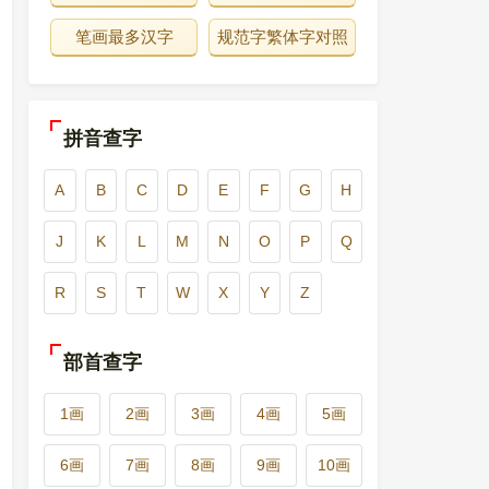
笔画最多汉字
规范字繁体字对照
拼音查字
A
B
C
D
E
F
G
H
J
K
L
M
N
O
P
Q
R
S
T
W
X
Y
Z
部首查字
1画
2画
3画
4画
5画
6画
7画
8画
9画
10画