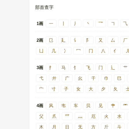
部首查字
1画
一
丨
丿
丶
乛
㇕
⺄
2画
㔾
廴
讠
阝
又
厶
厂
凵
几
冫
冖
冂
八
亻
3画
扌
马
饣
飞
门
辶
艹
弋
廾
广
幺
干
巾
巳
宀
寸
子
女
大
夕
夂
4画
风
韦
车
贝
见
肀
罓
父
爪
爫
灬
厄
火
水
木
月
日
旡
方
斤
斗