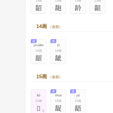
13画
13画
13画
13画
龆
龅
龄
龃
14画
（齿部）
通
通
yín,kěn
zī
14画
14画
龈
龇
15画
（齿部）
通
通
bǔ
chuò
yǔ
15画
15画
15画
𫜫
龊
龉
C