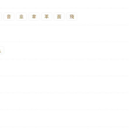
音
韭
韋
革
面
飛
魚