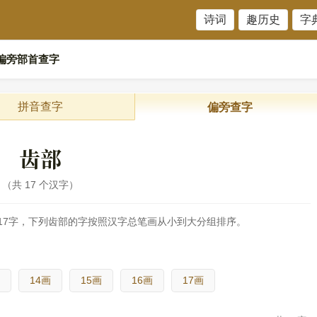
诗词
趣历史
字
偏旁部首查字
拼音查字
偏旁查字
齿部
共 17 个汉字
17字，下列齿部的字按照汉字总笔画从小到大分组排序。
14画
15画
16画
17画