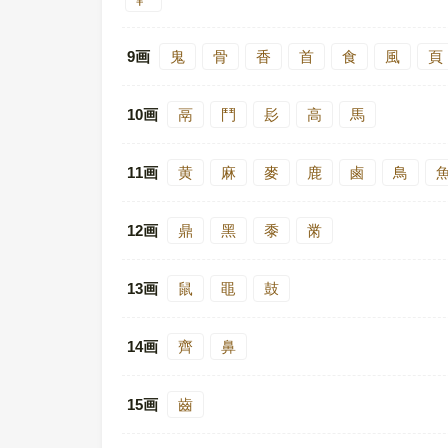
9画
鬼
骨
香
首
食
風
頁
10画
鬲
鬥
髟
高
馬
11画
黄
麻
麥
鹿
鹵
鳥
12画
鼎
黑
黍
黹
13画
鼠
黽
鼓
14画
齊
鼻
15画
齒