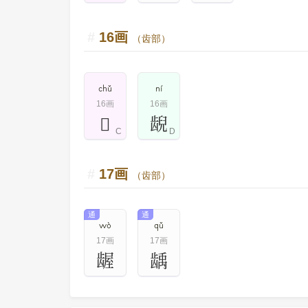
16画
（齿部）
chǔ
ní
16画
16画
𫜭
𫠜
C
D
17画
（齿部）
通
通
wò
qǔ
17画
17画
龌
龋