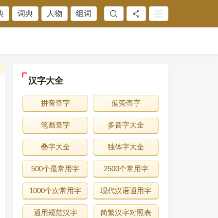
典
词典
人物
组词
汉字大全
拼音查字
偏旁查字
笔画查字
多音字大全
叠字大全
独体字大全
500个最常用字
2500个常用字
1000个次常用字
现代汉语通用字
通用规范汉字
简繁汉字对照表