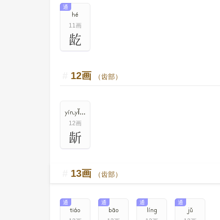
通
hé
11画
龁
12画
（齿部）
yín,yĭn,yán
12画
龂
13画
（齿部）
通
通
通
通
tiáo
bāo
líng
jǔ