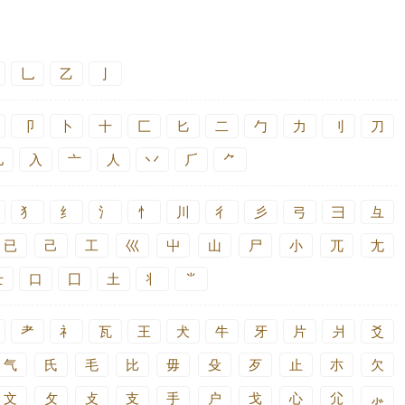
乚
乙
亅
卩
卜
十
匚
匕
二
勹
力
刂
刀
儿
入
亠
人
丷
⺁
⺈
犭
纟
氵
忄
川
彳
彡
弓
彐
彑
已
己
工
巛
屮
山
尸
小
兀
尢
士
口
囗
土
丬
⺌
耂
礻
瓦
王
犬
牛
牙
片
爿
爻
气
氏
毛
比
毋
殳
歹
止
朩
欠
文
攵
攴
支
手
户
戈
心
尣
⺗